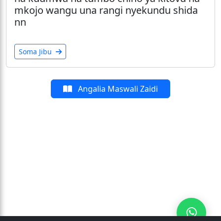
mkojo wangu una rangi nyekundu shida
nn
Soma Jibu
Angalia Maswali Zaidi