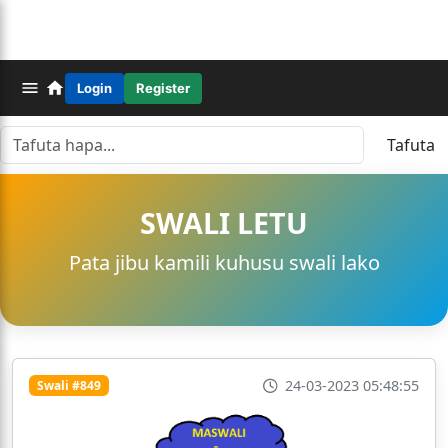
Login
Register
Tafuta
SWALI LETU
Pata jibu kamili kuhusu swali lako
24-03-2023 05:48:55
Swali #849