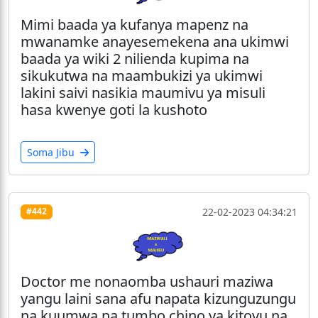
Mimi baada ya kufanya mapenz na
mwanamke anayesemekena ana ukimwi
baada ya wiki 2 nilienda kupima na
sikukutwa na maambukizi ya ukimwi
lakini saivi nasikia maumivu ya misuli
hasa kwenye goti la kushoto
Soma Jibu
22-02-2023 04:34:21
#442
Doctor me nonaomba ushauri maziwa
yangu laini sana afu napata kizunguzungu
na kuumwa na tumbo chino ya kitovu na