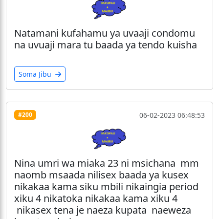
Natamani kufahamu ya uvaaji condomu
na uvuaji mara tu baada ya tendo kuisha
Soma Jibu
06-02-2023 06:48:53
#200
Nina umri wa miaka 23 ni msichana mm
naomb msaada nilisex baada ya kusex
nikakaa kama siku mbili nikaingia period
xiku 4 nikatoka nikakaa kama xiku 4
nikasex tena je naeza kupata naeweza