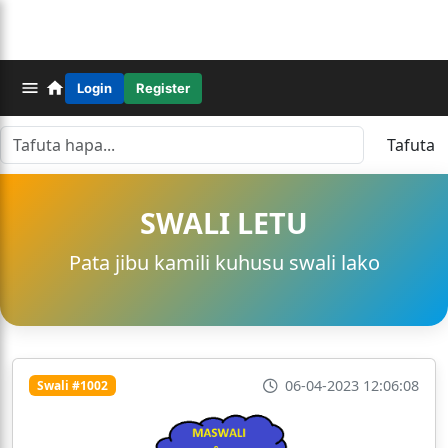
Login
Register
Tafuta
SWALI LETU
Pata jibu kamili kuhusu swali lako
06-04-2023 12:06:08
Swali #1002