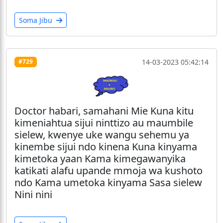
Soma Jibu
14-03-2023 05:42:14
#729
Doctor habari, samahani Mie Kuna kitu
kimeniahtua sijui ninttizo au maumbile
sielew, kwenye uke wangu sehemu ya
kinembe sijui ndo kinena Kuna kinyama
kimetoka yaan Kama kimegawanyika
katikati alafu upande mmoja wa kushoto
ndo Kama umetoka kinyama Sasa sielew
Nini nini