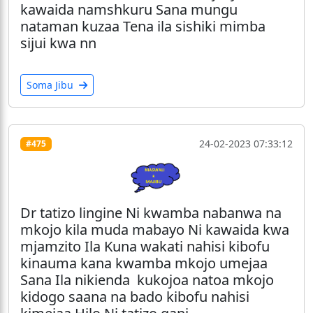
kawaida namshkuru Sana mungu
nataman kuzaa Tena ila sishiki mimba
sijui kwa nn
Soma Jibu
24-02-2023 07:33:12
#475
Dr tatizo lingine Ni kwamba nabanwa na
mkojo kila muda mabayo Ni kawaida kwa
mjamzito Ila Kuna wakati nahisi kibofu
kinauma kana kwamba mkojo umejaa
Sana Ila nikienda kukojoa natoa mkojo
kidogo saana na bado kibofu nahisi