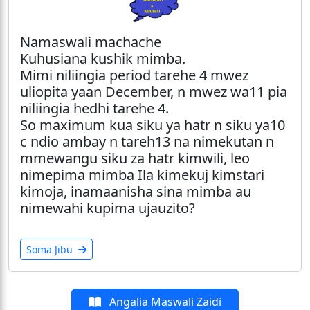
Namaswali machache
Kuhusiana kushik mimba.
Mimi niliingia period tarehe 4 mwez
uliopita yaan December, n mwez wa11 pia
niliingia hedhi tarehe 4.
So maximum kua siku ya hatr n siku ya10
c ndio ambay n tareh13 na nimekutan n
mmewangu siku za hatr kimwili, leo
nimepima mimba Ila kimekuj kimstari
kimoja, inamaanisha sina mimba au
nimewahi kupima ujauzito?
Soma Jibu
Angalia Maswali Zaidi