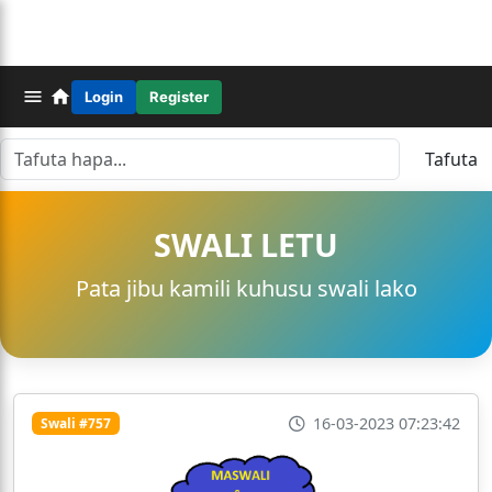
Login
Register
Tafuta
SWALI LETU
Pata jibu kamili kuhusu swali lako
16-03-2023 07:23:42
Swali #757