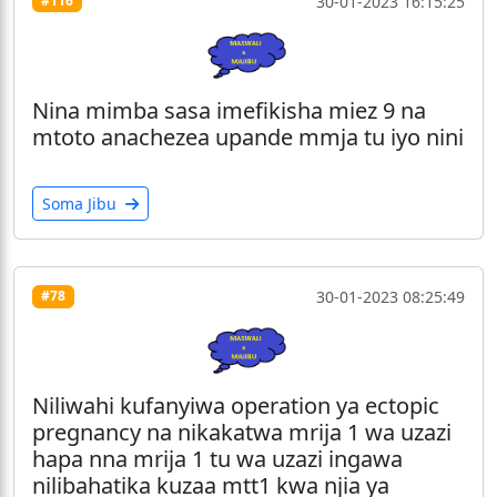
30-01-2023 16:15:25
#116
Nina mimba sasa imefikisha miez 9 na
mtoto anachezea upande mmja tu iyo nini
Soma Jibu
30-01-2023 08:25:49
#78
Niliwahi kufanyiwa operation ya ectopic
pregnancy na nikakatwa mrija 1 wa uzazi
hapa nna mrija 1 tu wa uzazi ingawa
nilibahatika kuzaa mtt1 kwa njia ya