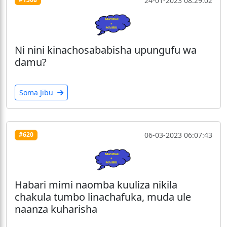
24-01-2023 08:29:02
Ni nini kinachosababisha upungufu wa
damu?
Soma Jibu
06-03-2023 06:07:43
#620
Habari mimi naomba kuuliza nikila
chakula tumbo linachafuka, muda ule
naanza kuharisha