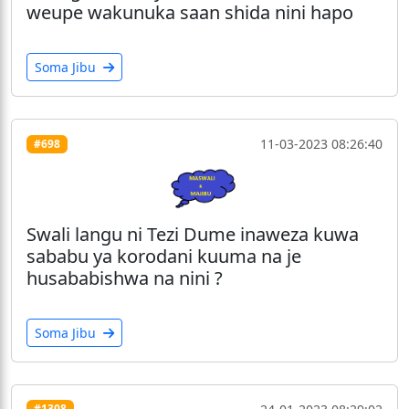
weupe wakunuka saan shida nini hapo
Soma Jibu
11-03-2023 08:26:40
#698
Swali langu ni Tezi Dume inaweza kuwa
sababu ya korodani kuuma na je
husababishwa na nini ?
Soma Jibu
#1308