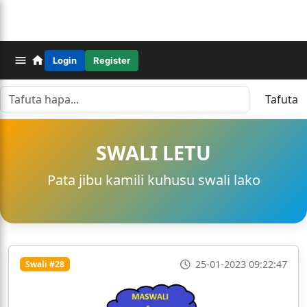
Login
Register
Tafuta
SWALI LETU
Pata jibu kamili kuhusu swali lako
25-01-2023 09:22:47
Swali #28