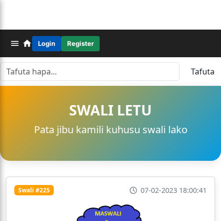
Login
Register
Tafuta
SWALI LETU
Pata jibu kamili kuhusu swali lako
07-02-2023 18:00:41
Swali #225