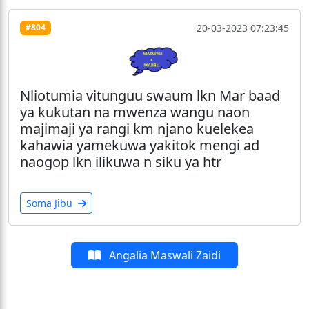
20-03-2023 07:23:45
#804
Nliotumia vitunguu swaum lkn Mar baad
ya kukutan na mwenza wangu naon
majimaji ya rangi km njano kuelekea
kahawia yamekuwa yakitok mengi ad
naogop lkn ilikuwa n siku ya htr
Soma Jibu
Angalia Maswali Zaidi