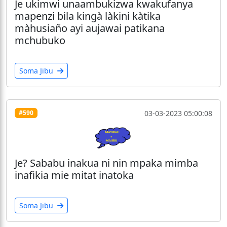
Je ukimwi unaambukizwa kwakufanya
mapenzi bila kingà làkini kàtika
màhusiaño ayi aujawai patikana
mchubuko
Soma Jibu
03-03-2023 05:00:08
#590
Je? Sababu inakua ni nin mpaka mimba
inafikia mie mitat inatoka
Soma Jibu