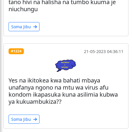
tano hivi na halisha na tumbo kuuma je
niuchungu
Soma Jibu
21-05-2023 04:36:11
#1224
Yes na ikitokea kwa bahati mbaya
unafanya ngono na mtu wa virus afu
kondom ikapasuka kuna asilimia kubwa
ya kukuambukiza??
Soma Jibu