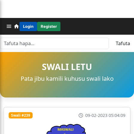
Login
Register
Tafuta
SWALI LETU
Pata jibu kamili kuhusu swali lako
09-02-2023 05:04:09
Swali #239