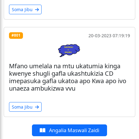
Soma Jibu
20-03-2023 07:19:19
#801
Mfano umelala na mtu ukatumia kinga
kwenye shugli gafla ukashtukizia CD
imepasuka gafla ukatoa apo Kwa apo ivo
unaeza ambukizwa vvu
Soma Jibu
Angalia Maswali Zaidi