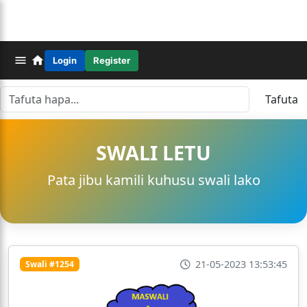
Login
Register
Tafuta
SWALI LETU
Pata jibu kamili kuhusu swali lako
21-05-2023 13:53:45
Swali #1254