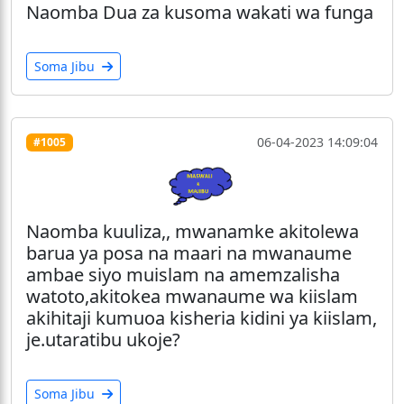
Naomba Dua za kusoma wakati wa funga
Soma Jibu
06-04-2023 14:09:04
#1005
Naomba kuuliza,, mwanamke akitolewa
barua ya posa na maari na mwanaume
ambae siyo muislam na amemzalisha
watoto,akitokea mwanaume wa kiislam
akihitaji kumuoa kisheria kidini ya kiislam,
je.utaratibu ukoje?
Soma Jibu