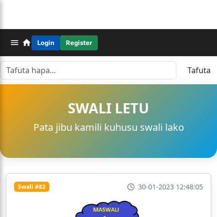
Login
Register
Tafuta
SWALI LETU
Pata jibu kamili kuhusu swali lako
30-01-2023 12:48:05
Swali #82