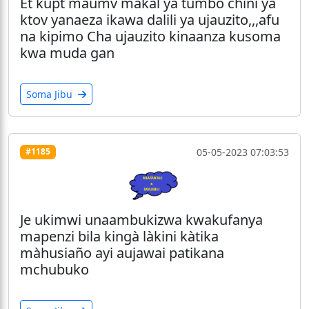
Et kupt maumv makal ya tumbo chini ya
ktov yanaeza ikawa dalili ya ujauzito,,,afu
na kipimo Cha ujauzito kinaanza kusoma
kwa muda gan
Soma Jibu
05-05-2023 07:03:53
#1185
Je ukimwi unaambukizwa kwakufanya
mapenzi bila kingà làkini kàtika
màhusiaño ayi aujawai patikana
mchubuko