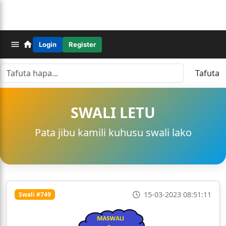
Login
Register
Tafuta
SWALI LETU
Pata jibu kamili kuhusu swali lako
15-03-2023 08:51:11
Swali #749