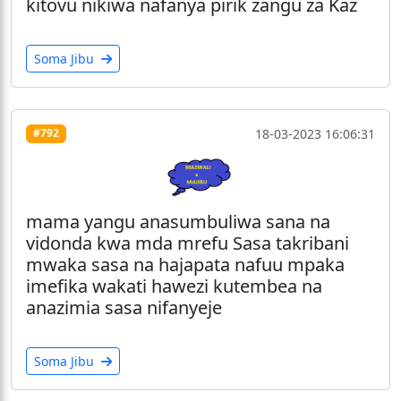
kitovu nikiwa nafanya pirik zangu za Kaz
Soma Jibu
18-03-2023 16:06:31
#792
mama yangu anasumbuliwa sana na
vidonda kwa mda mrefu Sasa takribani
mwaka sasa na hajapata nafuu mpaka
imefika wakati hawezi kutembea na
anazimia sasa nifanyeje
Soma Jibu