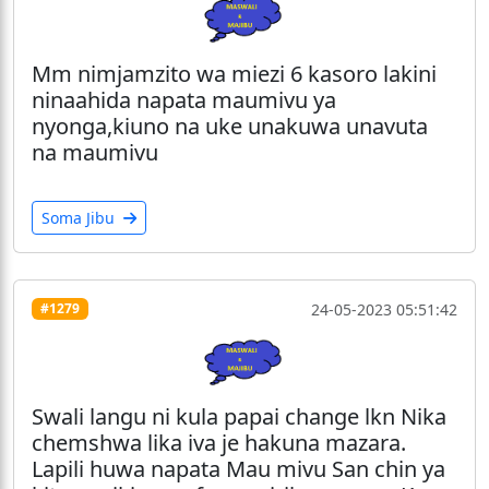
Mm nimjamzito wa miezi 6 kasoro lakini
ninaahida napata maumivu ya
nyonga,kiuno na uke unakuwa unavuta
na maumivu
Soma Jibu
24-05-2023 05:51:42
#1279
Swali langu ni kula papai change lkn Nika
chemshwa lika iva je hakuna mazara.
Lapili huwa napata Mau mivu San chin ya