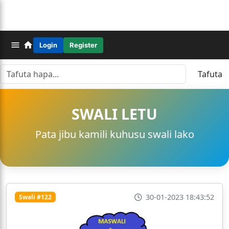
Login
Register
Tafuta
SWALI LETU
Pata jibu kamili kuhusu swali lako
30-01-2023 18:43:52
Swali #122