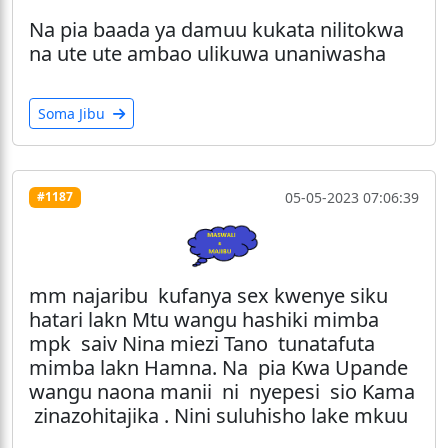
Na pia baada ya damuu kukata nilitokwa
na ute ute ambao ulikuwa unaniwasha
Soma Jibu
05-05-2023 07:06:39
#1187
mm najaribu kufanya sex kwenye siku
hatari lakn Mtu wangu hashiki mimba
mpk saiv Nina miezi Tano tunatafuta
mimba lakn Hamna. Na pia Kwa Upande
wangu naona manii ni nyepesi sio Kama
zinazohitajika . Nini suluhisho lake mkuu