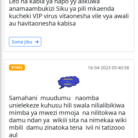
Leo na kabla ya hapo yy alikuwa
anamaambukizi Siku ya pili mkaenda
kucheki VIP virus vitaonesha vile vya awali
au havitaonesha kabisa
Soma Jibu
16-04-2023 05:40:58
#1062
Samahani muudumu naomba
unielekeze kuhusu hili swala nilialibikiwa
mimba ya mwezi mmoja na nilitokwa na
damu ndan ya wikiii sita na nimekaa wiki
mbili damu zinatoka tena ivii ni tatizooo
aul