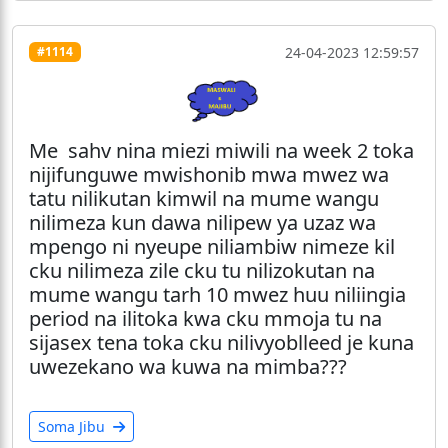
24-04-2023 12:59:57
#1114
Me sahv nina miezi miwili na week 2 toka
nijifunguwe mwishonib mwa mwez wa
tatu nilikutan kimwil na mume wangu
nilimeza kun dawa nilipew ya uzaz wa
mpengo ni nyeupe niliambiw nimeze kil
cku nilimeza zile cku tu nilizokutan na
mume wangu tarh 10 mwez huu niliingia
period na ilitoka kwa cku mmoja tu na
sijasex tena toka cku nilivyoblleed je kuna
uwezekano wa kuwa na mimba???
Soma Jibu