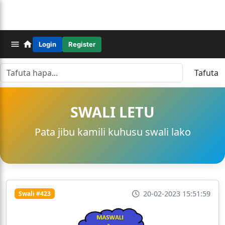
Login
Register
Tafuta
SWALI LETU
Pata jibu kamili kuhusu swali lako
20-02-2023 15:51:59
Swali #423