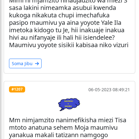
Mimi ni mjamzito ninaujauzito wa miezi 3
sasa lakini nimeamka asubui kwenda
kukoga nikakuta chupi imechafuka
pasipo maumivu ya aina yoyote Yale Ila
imetoka kidogo tu Je, hii inakuaje inakua
hivi au nifanyaje ili hali hii isiendelee?
Maumivu yoyote sisikii kabisaa niko vizuri
Soma Jibu
06-05-2023 08:49:21
#1207
Mm nimjamzito nanimefikisha miezi Tisa
mtoto anatuna sehem Moja maumivu
yanakua makali tatizann namgogo