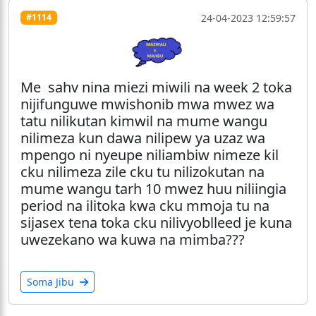
24-04-2023 12:59:57
#1114
Me sahv nina miezi miwili na week 2 toka
nijifunguwe mwishonib mwa mwez wa
tatu nilikutan kimwil na mume wangu
nilimeza kun dawa nilipew ya uzaz wa
mpengo ni nyeupe niliambiw nimeze kil
cku nilimeza zile cku tu nilizokutan na
mume wangu tarh 10 mwez huu niliingia
period na ilitoka kwa cku mmoja tu na
sijasex tena toka cku nilivyoblleed je kuna
uwezekano wa kuwa na mimba???
Soma Jibu