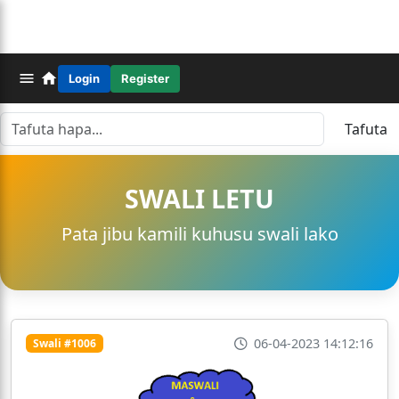
Login
Register
Tafuta
SWALI LETU
Pata jibu kamili kuhusu swali lako
06-04-2023 14:12:16
Swali #1006