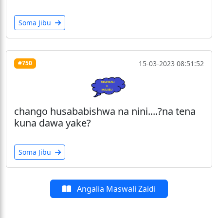
Soma Jibu
15-03-2023 08:51:52
#750
chango husababishwa na nini....?na tena
kuna dawa yake?
Soma Jibu
Angalia Maswali Zaidi