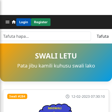
Login
Register
Tafuta
SWALI LETU
Pata jibu kamili kuhusu swali lako
12-02-2023 07:30:10
Swali #284