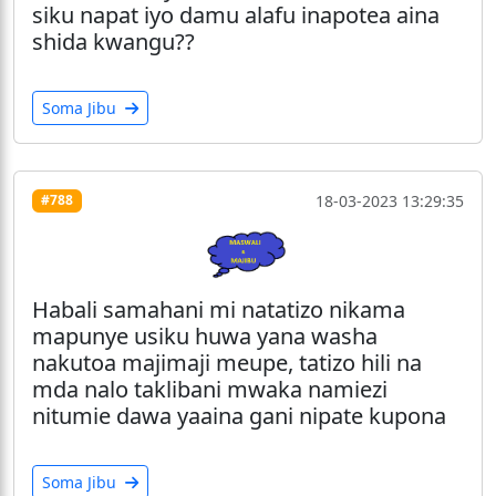
siku napat iyo damu alafu inapotea aina
shida kwangu??
Soma Jibu
18-03-2023 13:29:35
#788
Habali samahani mi natatizo nikama
mapunye usiku huwa yana washa
nakutoa majimaji meupe, tatizo hili na
mda nalo taklibani mwaka namiezi
nitumie dawa yaaina gani nipate kupona
Soma Jibu