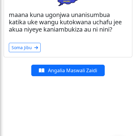
maana kuna ugonjwa unanisumbua
katika uke wangu kutokwana uchafu jee
akua niyeye kaniambukiza au ni nini?
Soma Jibu
Angalia Maswali Zaidi