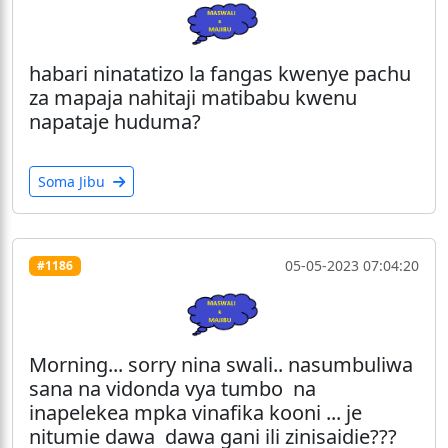
habari ninatatizo la fangas kwenye pachu
za mapaja nahitaji matibabu kwenu
napataje huduma?
Soma Jibu
05-05-2023 07:04:20
#1186
Morning... sorry nina swali.. nasumbuliwa
sana na vidonda vya tumbo na
inapelekea mpka vinafika kooni ... je
nitumie dawa dawa gani ili zinisaidie???