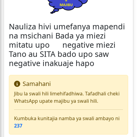
Nauliza hivi umefanya mapendi
na msichani Bada ya miezi
mitatu upo negative miezi
Tano au SITA bado upo saw
negative inakuaje hapo
Samahani
Jibu la swali hili limehifadhiwa. Tafadhali cheki
WhatsApp upate majibu ya swali hili.
Kumbuka kunitajia namba ya swali ambayo ni
237