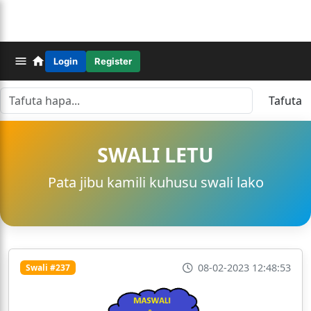
Login
Register
Tafuta
SWALI LETU
Pata jibu kamili kuhusu swali lako
08-02-2023 12:48:53
Swali #237