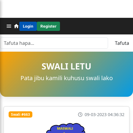
Login
Register
Tafuta
SWALI LETU
Pata jibu kamili kuhusu swali lako
09-03-2023 04:36:32
Swali #663