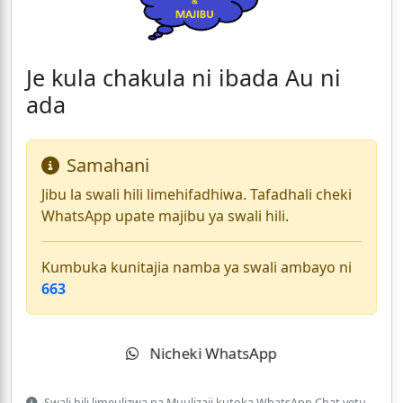
Je kula chakula ni ibada Au ni
ada
Samahani
Jibu la swali hili limehifadhiwa. Tafadhali cheki
WhatsApp upate majibu ya swali hili.
Kumbuka kunitajia namba ya swali ambayo ni
663
Nicheki WhatsApp
Swali hili limeulizwa na Muulizaji kutoka WhatsApp Chat yetu.