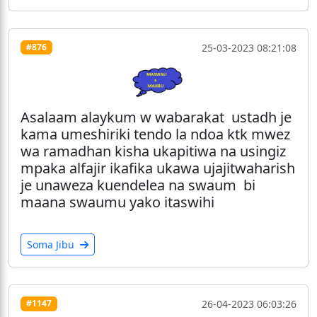
25-03-2023 08:21:08
#876
Asalaam alaykum w wabarakat ustadh je
kama umeshiriki tendo la ndoa ktk mwez
wa ramadhan kisha ukapitiwa na usingiz
mpaka alfajir ikafika ukawa ujajitwaharish
je unaweza kuendelea na swaum bi
maana swaumu yako itaswihi
Soma Jibu
26-04-2023 06:03:26
#1147