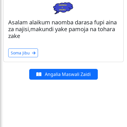
Asalam alaikum naomba darasa fupi aina
za najisi,makundi yake pamoja na tohara
zake
Soma Jibu
Angalia Maswali Zaidi