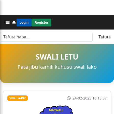
Login
Register
Tafuta
SWALI LETU
Pata jibu kamili kuhusu swali lako
24-02-2023 16:13:37
Swali #492