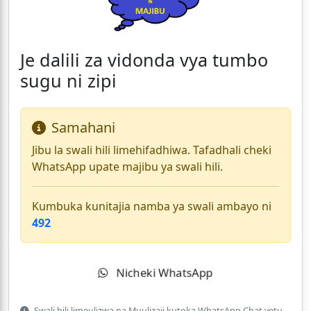
Je dalili za vidonda vya tumbo
sugu ni zipi
Samahani
Jibu la swali hili limehifadhiwa. Tafadhali cheki
WhatsApp upate majibu ya swali hili.
Kumbuka kunitajia namba ya swali ambayo ni
492
Nicheki WhatsApp
Swali hili limeulizwa na Muulizaji kutoka WhatsApp Chat yetu.