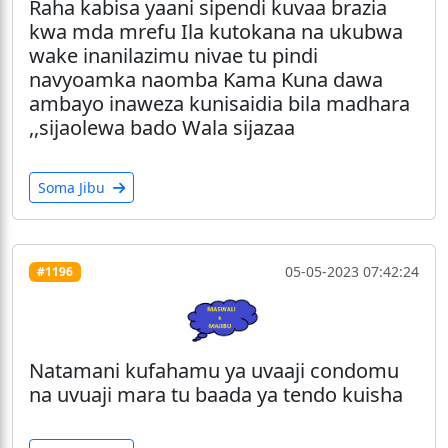
Raha kabisa yaani sipendi kuvaa brazia
kwa mda mrefu Ila kutokana na ukubwa
wake inanilazimu nivae tu pindi
navyoamka naomba Kama Kuna dawa
ambayo inaweza kunisaidia bila madhara
,,sijaolewa bado Wala sijazaa
Soma Jibu
05-05-2023 07:42:24
#1196
Natamani kufahamu ya uvaaji condomu
na uvuaji mara tu baada ya tendo kuisha