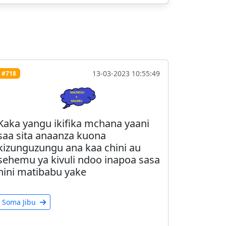
13-03-2023 10:55:49
#718
Kaka yangu ikifika mchana yaani
saa sita anaanza kuona
kizunguzungu ana kaa chini au
sehemu ya kivuli ndoo inapoa sasa
nini matibabu yake
Soma Jibu