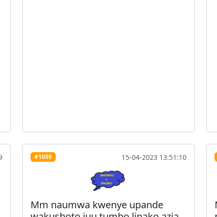
9
15-04-2023 13:51:10
#1059
Mm naumwa kwenye upande
wakushoto juu tumbo linako azia