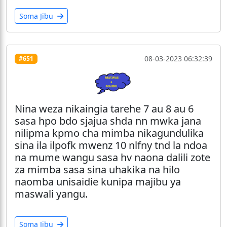
Soma Jibu
08-03-2023 06:32:39
#651
Nina weza nikaingia tarehe 7 au 8 au 6
sasa hpo bdo sjajua shda nn mwka jana
nilipma kpmo cha mimba nikagundulika
sina ila ilpofk mwenz 10 nlfny tnd la ndoa
na mume wangu sasa hv naona dalili zote
za mimba sasa sina uhakika na hilo
naomba unisaidie kunipa majibu ya
maswali yangu.
Soma Jibu