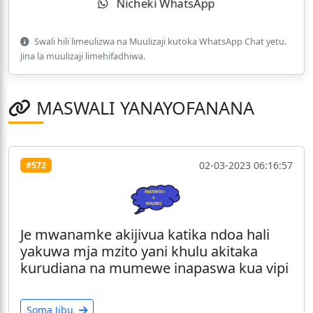
Nicheki WhatsApp
Swali hili limeulizwa na Muulizaji kutoka WhatsApp Chat yetu.
Jina la muulizaji limehifadhiwa.
MASWALI YANAYOFANANA
02-03-2023 06:16:57
#572
Je mwanamke akijivua katika ndoa hali
yakuwa mja mzito yani khulu akitaka
kurudiana na mumewe inapaswa kua vipi
Soma Jibu