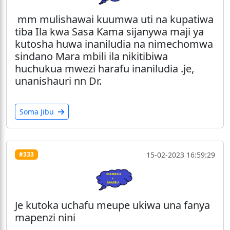
mm mulishawai kuumwa uti na kupatiwa
tiba Ila kwa Sasa Kama sijanywa maji ya
kutosha huwa inaniludia na nimechomwa
sindano Mara mbili ila nikitibiwa
huchukua mwezi harafu inaniludia .je,
unanishauri nn Dr.
Soma Jibu
15-02-2023 16:59:29
#333
Je kutoka uchafu meupe ukiwa una fanya
mapenzi nini