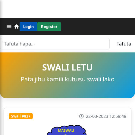
Login
Register
Tafuta
SWALI LETU
Pata jibu kamili kuhusu swali lako
22-03-2023 12:58:48
Swali #827