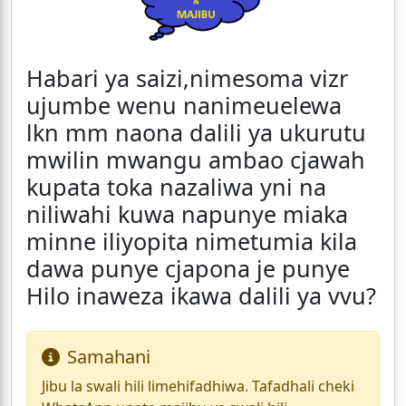
Habari ya saizi,nimesoma vizr
ujumbe wenu nanimeuelewa
lkn mm naona dalili ya ukurutu
mwilin mwangu ambao cjawah
kupata toka nazaliwa yni na
niliwahi kuwa napunye miaka
minne iliyopita nimetumia kila
dawa punye cjapona je punye
Hilo inaweza ikawa dalili ya vvu?
Samahani
Jibu la swali hili limehifadhiwa. Tafadhali cheki