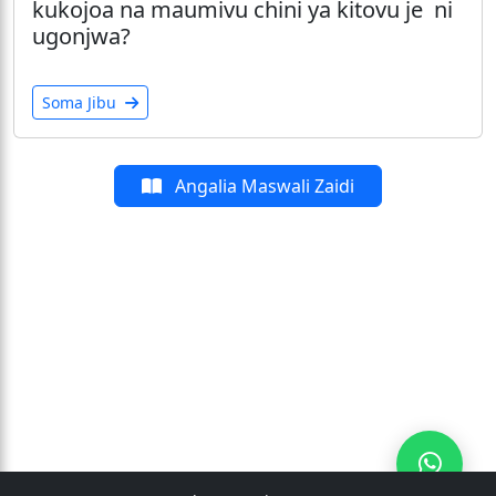
kukojoa na maumivu chini ya kitovu je ni
ugonjwa?
Soma Jibu
Angalia Maswali Zaidi