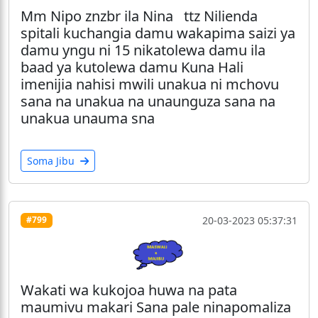
Mm Nipo znzbr ila Nina ttz Nilienda
spitali kuchangia damu wakapima saizi ya
damu yngu ni 15 nikatolewa damu ila
baad ya kutolewa damu Kuna Hali
imenijia nahisi mwili unakua ni mchovu
sana na unakua na unaunguza sana na
unakua unauma sna
Soma Jibu
20-03-2023 05:37:31
#799
Wakati wa kukojoa huwa na pata
maumivu makari Sana pale ninapomaliza