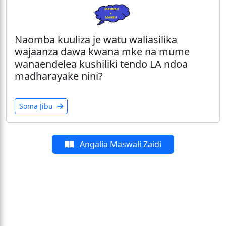
Naomba kuuliza je watu waliasilika
wajaanza dawa kwana mke na mume
wanaendelea kushiliki tendo LA ndoa
madharayake nini?
Soma Jibu
Angalia Maswali Zaidi