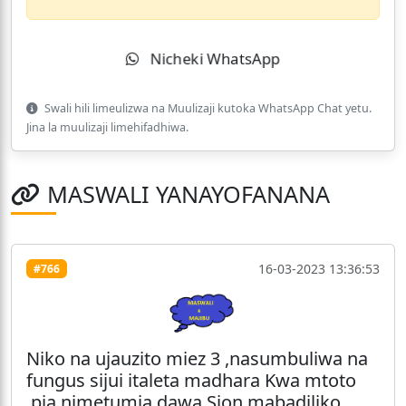
Nicheki WhatsApp
Swali hili limeulizwa na Muulizaji kutoka WhatsApp Chat yetu.
Jina la muulizaji limehifadhiwa.
MASWALI YANAYOFANANA
16-03-2023 13:36:53
#766
Niko na ujauzito miez 3 ,nasumbuliwa na
fungus sijui italeta madhara Kwa mtoto
,pia nimetumia dawa Sion mabadiliko