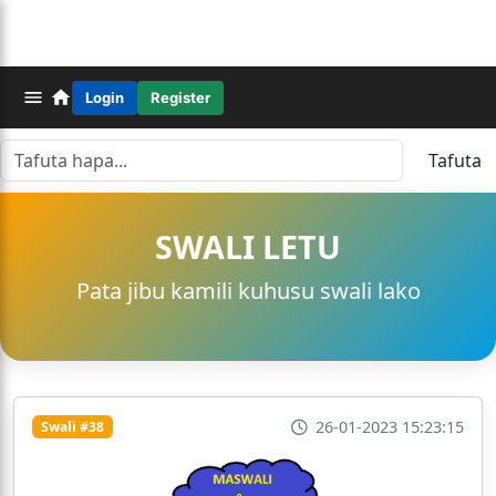
Login
Register
Tafuta
SWALI LETU
Pata jibu kamili kuhusu swali lako
26-01-2023 15:23:15
Swali #38