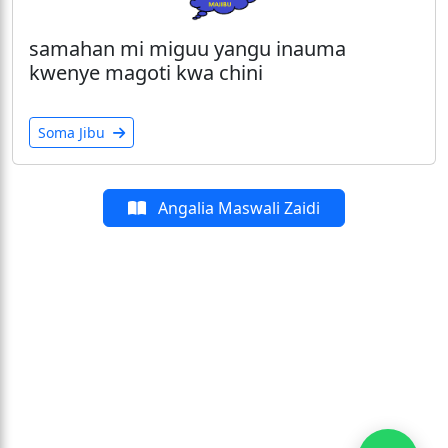
samahan mi miguu yangu inauma
kwenye magoti kwa chini
Soma Jibu
Angalia Maswali Zaidi