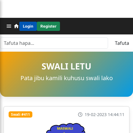
Login
Register
Tafuta
SWALI LETU
Pata jibu kamili kuhusu swali lako
19-02-2023 14:44:11
Swali #411