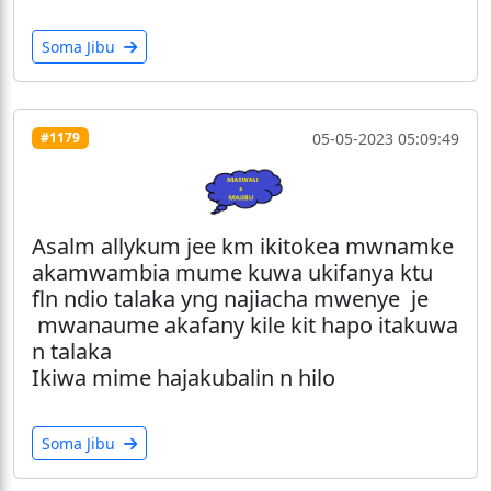
Soma Jibu
05-05-2023 05:09:49
#1179
Asalm allykum jee km ikitokea mwnamke
akamwambia mume kuwa ukifanya ktu
fln ndio talaka yng najiacha mwenye je
mwanaume akafany kile kit hapo itakuwa
n talaka
Ikiwa mime hajakubalin n hilo
Soma Jibu