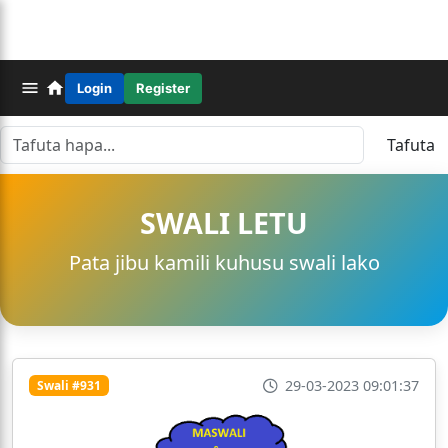
Login
Register
Tafuta
SWALI LETU
Pata jibu kamili kuhusu swali lako
29-03-2023 09:01:37
Swali #931