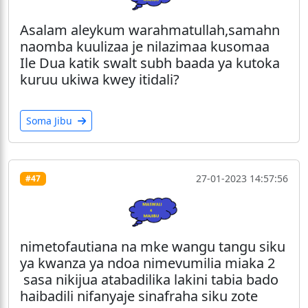
Asalam aleykum warahmatullah,samahn
naomba kuulizaa je nilazimaa kusomaa
Ile Dua katik swalt subh baada ya kutoka
kuruu ukiwa kwey itidali?
Soma Jibu
27-01-2023 14:57:56
#47
nimetofautiana na mke wangu tangu siku
ya kwanza ya ndoa nimevumilia miaka 2
sasa nikijua atabadilika lakini tabia bado
haibadili nifanyaje sinafraha siku zote