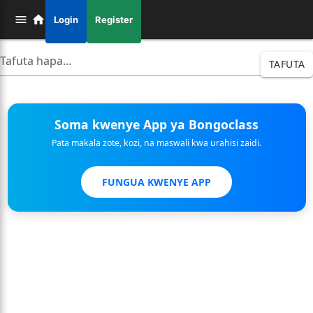
Login
Register
TAFUTA
Soma kwenye App ya Bongoclass
Pata makala zote, kozi, na maswali kwa urahisi zaidi.
FUNGUA KWENYE APP