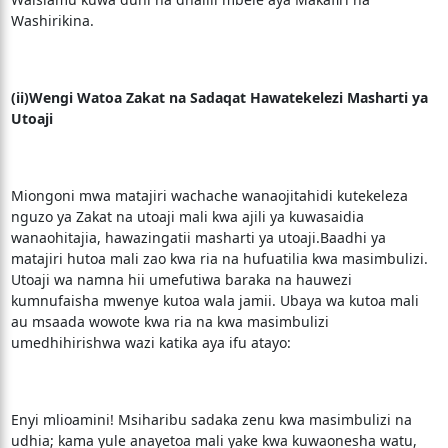
Washirikina.
(ii)Wengi Watoa Zakat na Sadaqat Hawatekelezi Masharti ya
Utoaji
Miongoni mwa matajiri wachache wanaojitahidi kutekeleza
nguzo ya Zakat na utoaji mali kwa ajili ya kuwasaidia
wanaohitajia, hawazingatii masharti ya utoaji.Baadhi ya
matajiri hutoa mali zao kwa ria na hufuatilia kwa masimbulizi.
Utoaji wa namna hii umefutiwa baraka na hauwezi
kumnufaisha mwenye kutoa wala jamii. Ubaya wa kutoa mali
au msaada wowote kwa ria na kwa masimbulizi
umedhihirishwa wazi katika aya ifu atayo:
Enyi mlioamini! Msiharibu sadaka zenu kwa masimbulizi na
udhia; kama yule anayetoa mali yake kwa kuwaonesha watu,