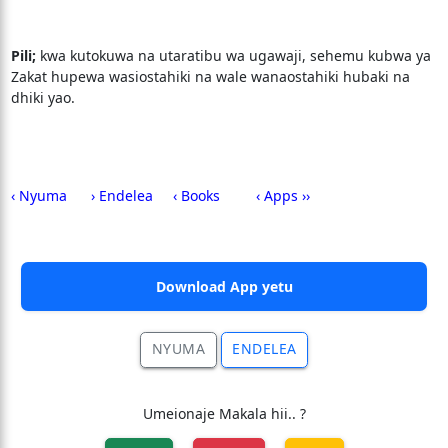
Pili;
kwa kutokuwa na utaratibu wa ugawaji, sehemu kubwa ya
Zakat hupewa wasiostahiki na wale wanaostahiki hubaki na
dhiki yao.
‹ Nyuma
› Endelea
‹ Books
‹ Apps ››
Download App yetu
NYUMA
ENDELEA
Umeionaje Makala hii.. ?