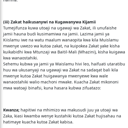
(iii) Zakat haikusanywi na Kugawanywa Kijamii
Tumejifunza kuwa utoaji na ugawaji wa Zakat, ili unufaishe
jamii hauna budi kusimamiwa na jamii. Lazima jamii ya
Kiislamu iwe na watu maalum wanaopita kwa kila Muislamu
mwenye uwezo wa kutoa zakat, na kuipokea Zakat yake kisha
kuikabidhi kwa Mtunzaji wa Baitil-Mali (Mhazini), kisha kuigawa
kwa wanaostahiki.
Sehemu kubwa ya jamii ya Waislamu hivi leo, haifuati utaratibu
huu wa ukusanyaji na ugawaji wa Zakat na sadaqat bali kila
mwenye kutoa Zakat huigawanya mwenyewe kwa wale
wanaostahiki walio machoni mwake. Kuacha Zakat mikononi
mwa watoaji binafsi, kuna hasara kubwa zifuatazo:
Kwanza;
hapitiwi na mhimizo wa makusudi juu ya utoaji wa
Zaka, kiasi kwamba wenye kustahiki kutoa Zakat hujisahau na
hatimaye kuacha kutoa Zakat kabisa.