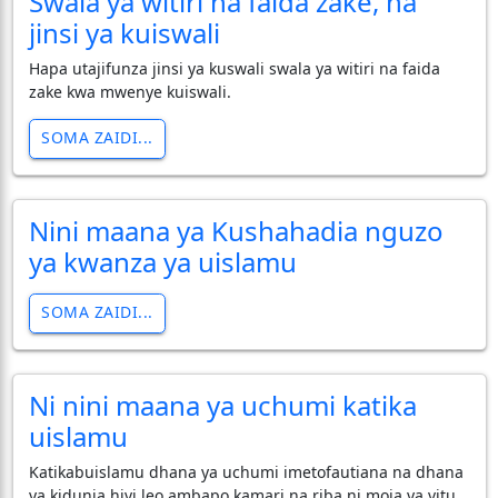
Swala ya witiri na faida zake, na
jinsi ya kuiswali
Hapa utajifunza jinsi ya kuswali swala ya witiri na faida
zake kwa mwenye kuiswali.
SOMA ZAIDI...
Nini maana ya Kushahadia nguzo
ya kwanza ya uislamu
SOMA ZAIDI...
Ni nini maana ya uchumi katika
uislamu
Katikabuislamu dhana ya uchumi imetofautiana na dhana
ya kidunia hivi leo ambapo kamari na riba ni moja ya vitu