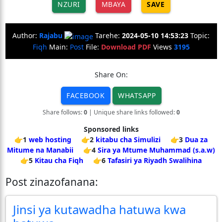
NZURI
MBAYA
SAVE
Author:
Rajabu
Tarehe:
2024-05-10 14:53:23
Topic:
Fiqh
Main:
Post
File:
Download PDF
Views
3195
Share On:
FACEBOOK
WHATSAPP
Share follows:
0
| Unique share links followed:
0
Sponsored links
👉1
web hosting
👉2
kitabu cha Simulizi
👉3
Dua za
Mitume na Manabii
👉4
Sira ya Mtume Muhammad (s.a.w)
👉5
Kitau cha Fiqh
👉6
Tafasiri ya Riyadh Swalihina
Post zinazofanana:
Jinsi ya kutawadha hatuwa kwa