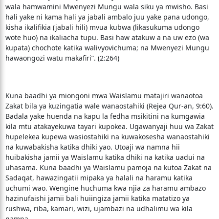
wala hamwamini Mwenyezi Mungu wala siku ya mwisho. Basi
hali yake ni kama hali ya jabali ambalo juu yake pana udongo,
kisha ikalifikia (jabali hili) mvua kubwa (likasukuma udongo
wote huo) na ikaliacha tupu. Basi haw atakuw a na uw ezo (wa
kupata) chochote katika walivyovichuma; na Mwenyezi Mungu
hawaongozi watu makafiri”. (2:264)
Kuna baadhi ya miongoni mwa Waislamu matajiri wanaotoa
Zakat bila ya kuzingatia wale wanaostahiki (Rejea Qur-an, 9:60).
Badala yake huenda na kapu la fedha msikitini na kumgawia
kila mtu atakayekuwa tayari kupokea. Ugawanyaji huu wa Zakat
hupelekea kupewa wasiostahiki na kuwakosesha wanaostahiki
na kuwabakisha katika dhiki yao. Utoaji wa namna hii
huibakisha jamii ya Waislamu katika dhiki na katika uadui na
uhasama. Kuna baadhi ya Waislamu pamoja na kutoa Zakat na
Sadaqat, hawazingatii mipaka ya halali na haramu katika
uchumi wao. Wengine huchuma kwa njia za haramu ambazo
hazinufaishi jamii bali huiingiza jamii katika matatizo ya
rushwa, riba, kamari, wizi, ujambazi na udhalimu wa kila
namna.