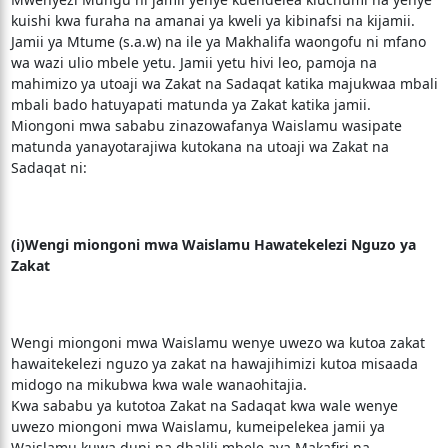
kuishi kwa furaha na amanai ya kweli ya kibinafsi na kijamii.
Jamii ya Mtume (s.a.w) na ile ya Makhalifa waongofu ni mfano
wa wazi ulio mbele yetu. Jamii yetu hivi leo, pamoja na
mahimizo ya utoaji wa Zakat na Sadaqat katika majukwaa mbali
mbali bado hatuyapati matunda ya Zakat katika jamii.
Miongoni mwa sababu zinazowafanya Waislamu wasipate
matunda yanayotarajiwa kutokana na utoaji wa Zakat na
Sadaqat ni:
(i)Wengi miongoni mwa Waislamu Hawatekelezi Nguzo ya
Zakat
Wengi miongoni mwa Waislamu wenye uwezo wa kutoa zakat
hawaitekelezi nguzo ya zakat na hawajihimizi kutoa misaada
midogo na mikubwa kwa wale wanaohitajia.
Kwa sababu ya kutotoa Zakat na Sadaqat kwa wale wenye
uwezo miongoni mwa Waislamu, kumeipelekea jamii ya
Waislamu kuwa duni na dhalili mbele aya Makafiri na