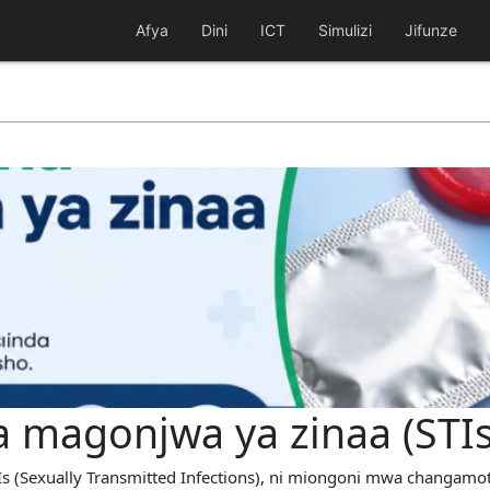
Afya
Dini
ICT
Simulizi
Jifunze
na magonjwa ya zinaa (STIs
Is (Sexually Transmitted Infections), ni miongoni mwa changam