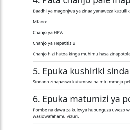
Baadhi ya magonjwa ya zinaa yanaweza kuzuilik
Mfano:
Chanjo ya HPV.
Chanjo ya Hepatitis B.
Chanjo hizi hutoa kinga muhimu hasa zinapotol
5. Epuka kushiriki sind
Sindano zinapaswa kutumiwa na mtu mmoja peke
6. Epuka matumizi ya p
Pombe na dawa za kulevya hupunguza uwezo wa k
wasiowafahamu vizuri.