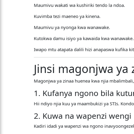
Maumivu wakati wa kushiriki tendo la ndoa.
Kuvimba tezi maeneo ya kinena.
Maumivu ya nyonga kwa wanawake.
Kutokwa damu isiyo ya kawaida kwa wanawake.
Iwapo mtu atapata dalili hizi anapaswa kufika k
Jinsi magonjwa ya
Magonjwa ya zinaa huenea kwa njia mbalimbali
1. Kufanya ngono bila ku
Hii ndiyo njia kuu ya maambukizi ya STIs. Ko
2. Kuwa na wapenzi wengi
Kadiri idadi ya wapenzi wa ngono inavyoongez