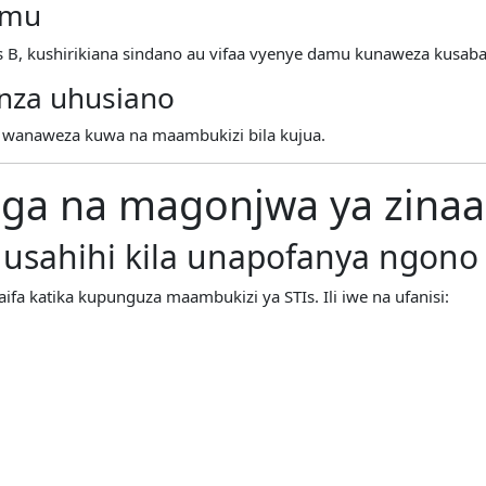
damu
 B, kushirikiana sindano au vifaa vyenye damu kunaweza kusab
anza uhusiano
 wanaweza kuwa na maambukizi bila kujua.
inga na magonjwa ya zinaa
usahihi kila unapofanya ngono
fa katika kupunguza maambukizi ya STIs. Ili iwe na ufanisi: