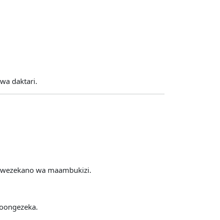
wa daktari.
 uwezekano wa maambukizi.
yoongezeka.