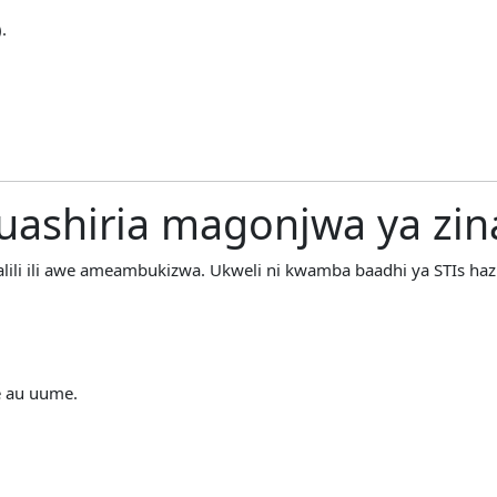
.
kuashiria magonjwa ya zin
ili ili awe ameambukizwa. Ukweli ni kwamba baadhi ya STIs haz
e au uume.