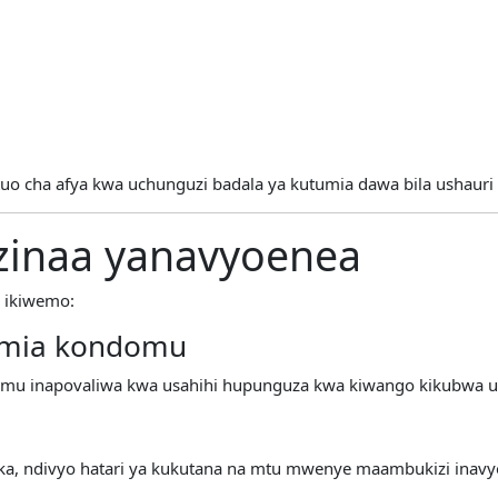
ituo cha afya kwa uchunguzi badala ya kutumia dawa bila ushauri 
 zinaa yanavyoenea
, ikiwemo:
tumia kondomu
ndomu inapovaliwa kwa usahihi hupunguza kwa kiwango kikubwa
eka, ndivyo hatari ya kukutana na mtu mwenye maambukizi inav