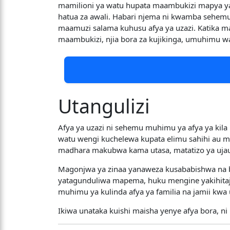
mamilioni ya watu hupata maambukizi mapya y
hatua za awali. Habari njema ni kwamba sehemu
maamuzi salama kuhusu afya ya uzazi. Katika m
maambukizi, njia bora za kujikinga, umuhimu 
Utangulizi
Afya ya uzazi ni sehemu muhimu ya afya ya kil
watu wengi kuchelewa kupata elimu sahihi au 
madhara makubwa kama utasa, matatizo ya ujau
Magonjwa ya zinaa yanaweza kusababishwa na ba
yatagunduliwa mapema, huku mengine yakihitaji u
muhimu ya kulinda afya ya familia na jamii kwa
Ikiwa unataka kuishi maisha yenye afya bora, n