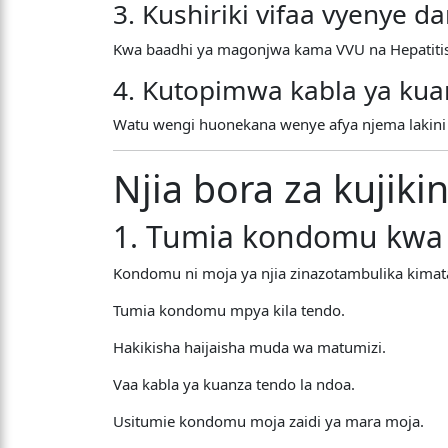
3. Kushiriki vifaa vyenye 
Kwa baadhi ya magonjwa kama VVU na Hepatitis
4. Kutopimwa kabla ya ku
Watu wengi huonekana wenye afya njema lakini
Njia bora za kujik
1. Tumia kondomu kwa 
Kondomu ni moja ya njia zinazotambulika kimatai
Tumia kondomu mpya kila tendo.
Hakikisha haijaisha muda wa matumizi.
Vaa kabla ya kuanza tendo la ndoa.
Usitumie kondomu moja zaidi ya mara moja.