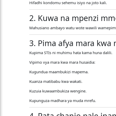
Hifadhi kondomu sehemu isiyo na joto kali.
2. Kuwa na mpenzi mm
Mahusiano ambayo watu wote wawili wamepimw
3. Pima afya mara kwa
Kupima STIs ni muhimu hata kama huna dalili.
Vipimo vya mara kwa mara husaidia:
Kugundua maambukizi mapema.
Kuanza matibabu kwa wakati.
Kuzuia kuwaambukiza wengine.
Kupunguza madhara ya muda mrefu.
4. Pata chanjo pale ina