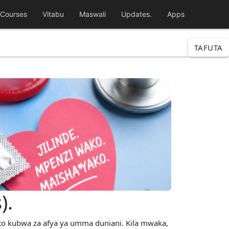
Courses
Vitabu
Maswali
Updates.
Apps
TAFUTA
).
oto kubwa za afya ya umma duniani. Kila mwaka,