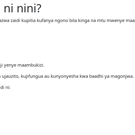
ni nini?
wa zaidi kupitia kufanya ngono bila kinga na mtu mwenye maa
ji yenye maambukizi.
ujauzito, kujifungua au kunyonyesha kwa baadhi ya magonjwa.
i ni: