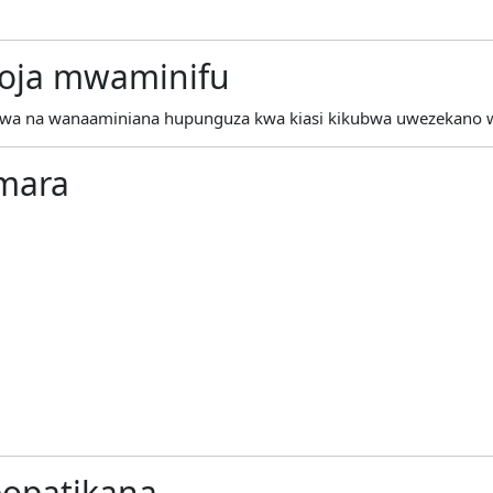
oja mwaminifu
a na wanaaminiana hupunguza kwa kiasi kikubwa uwezekano 
 mara
popatikana