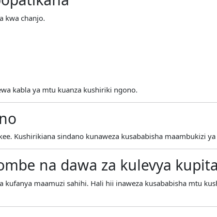
a kwa chanjo.
ewa kabla ya mtu kuanza kushiriki ngono.
ano
e. Kushirikiana sindano kunaweza kusababisha maambukizi ya V
ombe na dawa za kulevya kupita
ufanya maamuzi sahihi. Hali hii inaweza kusababisha mtu kushi