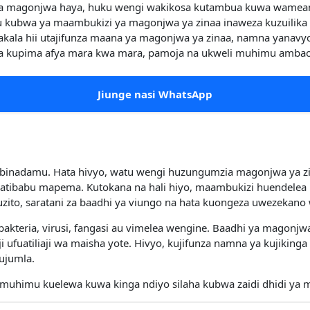
a magonjwa haya, huku wengi wakikosa kutambua kuwa wameamb
 kubwa ya maambukizi ya magonjwa ya zinaa inaweza kuzuilika 
akala hii utajifunza maana ya magonjwa ya zinaa, namna yanavy
wa kupima afya mara kwa mara, pamoja na ukweli muhimu ambao
Jiunge nasi WhatsApp
a binadamu. Hata hivyo, watu wengi huzungumzia magonjwa ya zi
matibabu mapema. Kutokana na hali hiyo, maambukizi huendele
zito, saratani za baadhi ya viungo na hata kuongeza uwezekan
kteria, virusi, fangasi au vimelea wengine. Baadhi ya magonjwa
fuatiliaji wa maisha yote. Hivyo, kujifunza namna ya kujikinga s
 ujumla.
i muhimu kuelewa kuwa kinga ndiyo silaha kubwa zaidi dhidi ya 