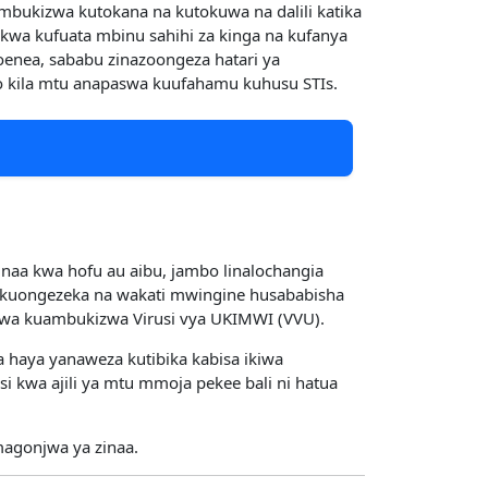
ukizwa kutokana na kutokuwa na dalili katika
kwa kufuata mbinu sahihi za kinga na kufanya
oenea, sababu zinazoongeza hatari ya
 kila mtu anapaswa kuufahamu kuhusu STIs.
naa kwa hofu au aibu, jambo linalochangia
a kuongezeka na wakati mwingine husababisha
o wa kuambukizwa Virusi vya UKIMWI (VVU).
 haya yanaweza kutibika kabisa ikiwa
i kwa ajili ya mtu mmoja pekee bali ni hatua
magonjwa ya zinaa.