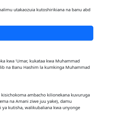
imu utakaozuia kutoshirikiana na banu abd
goka kwa ‘Umar, kukataa kwa Muhammad
talib na Banu Hashim la kumkinga Muhammad
 na kisichokoma ambacho kilionekana kuvuruga
ma na Amani ziwe juu yake), damu
ya kutisha, walikubaliana kwa unyonge