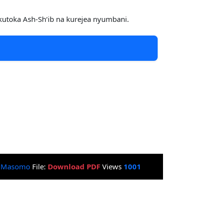
kutoka Ash-Sh‘ib na kurejea nyumbani.
:
Masomo
File:
Download PDF
Views
1001