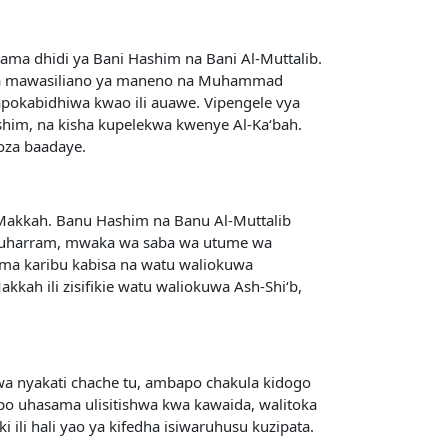
ma dhidi ya Bani Hashim na Bani Al-Muttalib.
hata mawasiliano ya maneno na Muhammad
pokabidhiwa kwao ili auawe. Vipengele vya
ashim, na kisha kupelekwa kwenye Al-Ka‘bah.
oza baadaye.
 Makkah. Banu Hashim na Banu Al-Muttalib
 Muharram, mwaka wa saba wa utume wa
oma karibu kabisa na watu waliokuwa
kah ili zisifikie watu waliokuwa Ash-Shi‘b,
kwa nyakati chache tu, ambapo chakula kidogo
po uhasama ulisitishwa kwa kawaida, walitoka
 ili hali yao ya kifedha isiwaruhusu kuzipata.