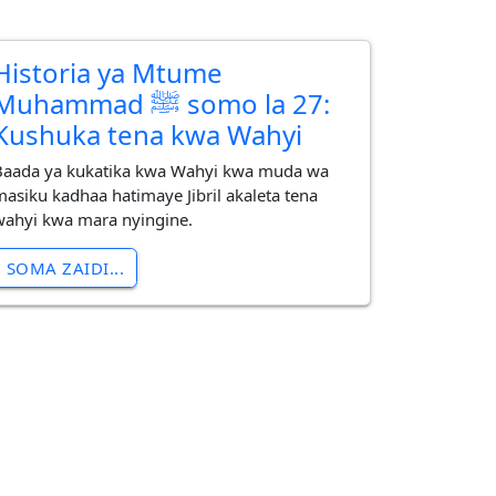
Historia ya Mtume
uhammad ﷺ somo la 27:
Kushuka tena kwa Wahyi
Baada ya kukatika kwa Wahyi kwa muda wa
masiku kadhaa hatimaye Jibril akaleta tena
wahyi kwa mara nyingine.
SOMA ZAIDI...