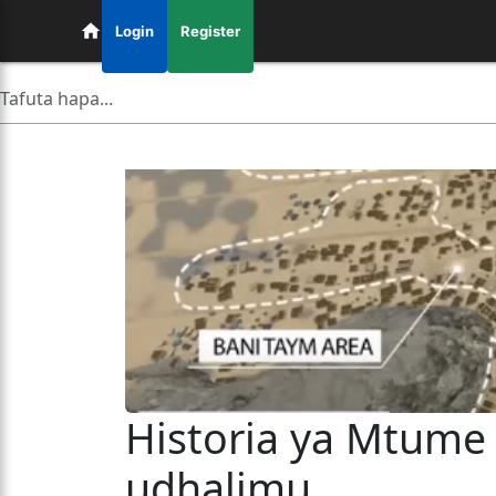
Login
Register
Historia ya Mtume Muhammad ﷺ s
udhalimu