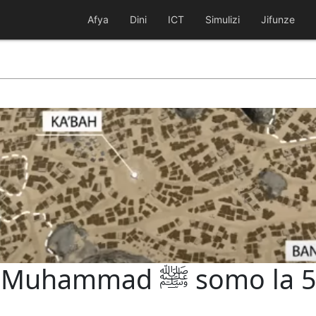
Afya
Dini
ICT
Simulizi
Jifunze
omo la 57: Mkataba wa