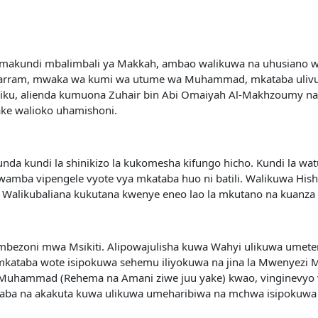
i ya makundi mbalimbali ya Makkah, ambao walikuwa na uhusiano
Muharram, mwaka wa kumi wa utume wa Muhammad, mkataba ulivunj
siku, alienda kumuona Zuhair bin Abi Omaiyah Al-Makhzoumy na
ake walioko uhamishoni.
unda kundi la shinikizo la kukomesha kifungo hicho. Kundi la w
wamba vipengele vyote vya mkataba huo ni batili. Walikuwa Hish
d. Walikubaliana kukutana kwenye eneo lao la mkutano na kuanza 
pembezoni mwa Msikiti. Alipowajulisha kuwa Wahyi ulikuwa um
ataba wote isipokuwa sehemu iliyokuwa na jina la Mwenyezi
Muhammad (Rehema na Amani ziwe juu yake) kwao, vinginevyo 
ba na akakuta kuwa ulikuwa umeharibiwa na mchwa isipokuwa se