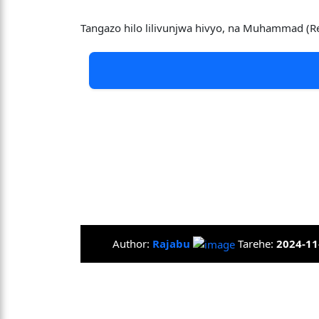
Tangazo hilo lilivunjwa hivyo, na Muhammad (R
Author:
Rajabu
Tarehe:
2024-11