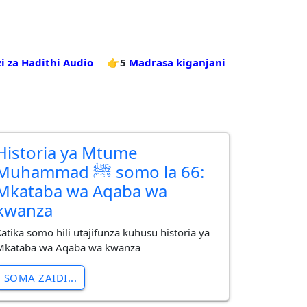
i za Hadithi Audio
👉5
Madrasa kiganjani
Historia ya Mtume
uhammad ﷺ somo la 66:
Mkataba wa Aqaba wa
kwanza
Katika somo hili utajifunza kuhusu historia ya
Mkataba wa Aqaba wa kwanza
SOMA ZAIDI...