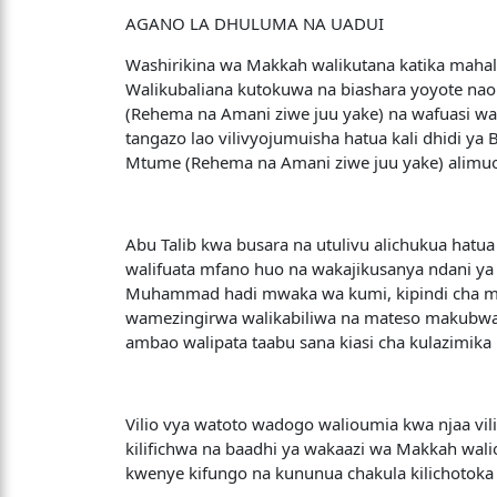
AGANO LA DHULUMA NA UADUI
Washirikina wa Makkah walikutana katika maha
Walikubaliana kutokuwa na biashara yoyote na
(Rehema na Amani ziwe juu yake) na wafuasi wa
tangazo lao vilivyojumuisha hatua kali dhidi ya
Mtume (Rehema na Amani ziwe juu yake) alim
Abu Talib kwa busara na utulivu alichukua hat
walifuata mfano huo na wakajikusanya ndani y
Muhammad hadi mwaka wa kumi, kipindi cha miak
wamezingirwa walikabiliwa na mateso makubwa. W
ambao walipata taabu sana kiasi cha kulazimika
Vilio vya watoto wadogo walioumia kwa njaa vili
kilifichwa na baadhi ya wakaazi wa Makkah wal
kwenye kifungo na kununua chakula kilichotoka nj