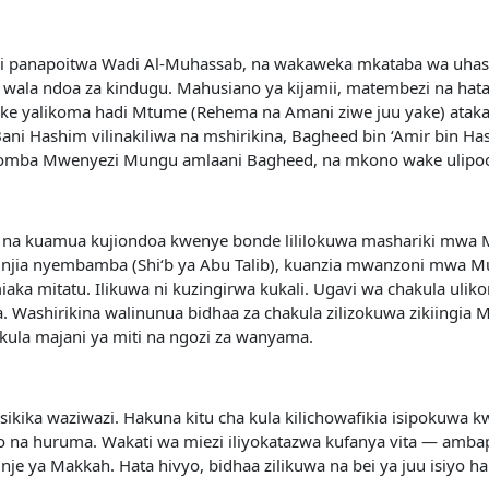
li panapoitwa Wadi Al-Muhassab, na wakaweka mkataba wa uhasa
o wala ndoa za kindugu. Mahusiano ya kijamii, matembezi na 
ke yalikoma hadi Mtume (Rehema na Amani ziwe juu yake) ataka
 Bani Hashim vilinakiliwa na mshirikina, Bagheed bin ‘Amir bin H
uomba Mwenyezi Mungu amlaani Bagheed, na mkono wake ulipo
ua na kuamua kujiondoa kwenye bonde lililokuwa mashariki mwa
a njia nyembamba (Shi‘b ya Abu Talib), kuanzia mwanzoni mwa
a mitatu. Ilikuwa ni kuzingirwa kukali. Ugavi wa chakula ulik
ashirikina walinunua bidhaa za chakula zilizokuwa zikiingia Mak
 kula majani ya miti na ngozi za wanyama.
sikika waziwazi. Hakuna kitu cha kula kilichowafikia isipokuwa 
io na huruma. Wakati wa miezi iliyokatazwa kufanya vita — amba
e ya Makkah. Hata hivyo, bidhaa zilikuwa na bei ya juu isiyo haki