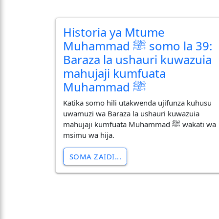
Historia ya Mtume
Muhammad ﷺ somo la 39:
Baraza la ushauri kuwazuia
mahujaji kumfuata
Muhammad ﷺ
Katika somo hili utakwenda ujifunza kuhusu
uwamuzi wa Baraza la ushauri kuwazuia
mahujaji kumfuata Muhammad ﷺ wakati wa
msimu wa hija.
SOMA ZAIDI...