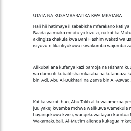
UTATA NA KUSAMBARATIKA KWA MKATABA
Hali hii hatimaye ilisababisha mfarakano kat
Baada ya miaka mitatu ya kizuizi, na katika 
akiingiza chakula kwa Bani Hashim wakati wa u
isiyovumilika iliyokuwa ikiwakumba wajomba z
Alikubaliana kufanya kazi pamoja na Hisham ku
wa damu ili kubatilisha mkataba na kutangaza k
bin ‘Adi, Abu Al-Bukhtari na Zam‘a bin Al-Aswa
Katika wakati huo, Abu Talib alikuwa amekaa 
juu yake) kwamba mchwa walikuwa wamekula mk
hayangekuwa kweli, wangekuwa tayari kumtoa 
Wakamakubali. Al-Mut‘im alienda kukagua mkata