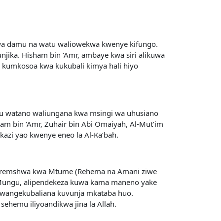
 wa damu na watu waliowekwa kwenye kifungo.
ika. Hisham bin ‘Amr, ambaye kwa siri alikuwa
 kumkosoa kwa kukubali kimya hali hiyo
atu watano waliungana kwa msingi wa uhusiano
am bin ‘Amr, Zuhair bin Abi Omaiyah, Al-Mut‘im
kazi yao kwenye eneo la Al-Ka‘bah.
eteremshwa kwa Mtume (Rehema na Amani ziwe
 Mungu, alipendekeza kuwa kama maneno yake
wangekubaliana kuvunja mkataba huo.
hemu iliyoandikwa jina la Allah.