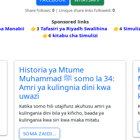
Share follows:
0
| Unique share links followed:
0
Sponsored links
na Manabii
👉3
Tafasiri ya Riyadh Swalihina
👉4
Simuliz
👉6
kitabu cha Simulizi
Historia ya Mtume
M
Muhammad ﷺ somo la 34:
Amri ya kulingnia dini kwa
uwazi
Katika somo hili utajifunz akuhusu amri ya
kulingania dini bila ya kificho, baada ya
kulingania kwa siri kwa miaka mitatu
SOMA ZAIDI...