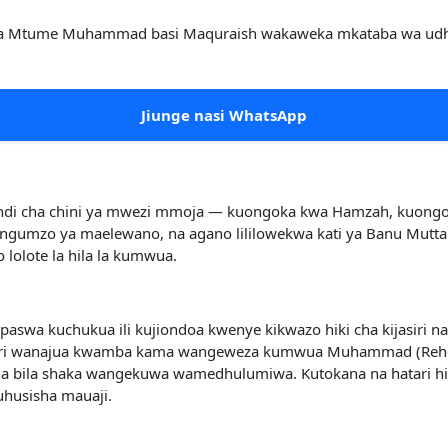
da Mtume Muhammad basi Maquraish wakaweka mkataba wa udhal
Jiunge nasi WhatsApp
pindi cha chini ya mwezi mmoja — kuongoka kwa Hamzah, kuon
ungumzo ya maelewano, na agano lililowekwa kati ya Banu Mut
 lolote la hila la kumwua.
paswa kuchukua ili kujiondoa kwenye kikwazo hiki cha kijasiri
yari wanajua kwamba kama wangeweza kumwua Muhammad (Rehe
 bila shaka wangekuwa wamedhulumiwa. Kutokana na hatari hii 
uhusisha mauaji.