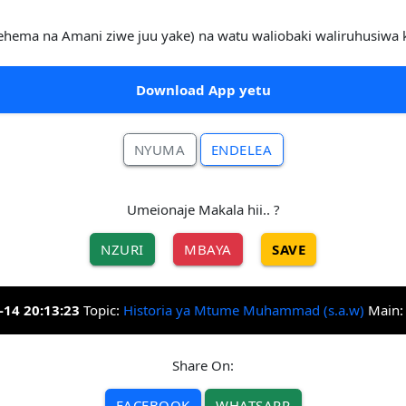
ehema na Amani ziwe juu yake) na watu waliobaki waliruhusiwa 
Download App yetu
NYUMA
ENDELEA
Umeionaje Makala hii.. ?
NZURI
MBAYA
SAVE
-14 20:13:23
Topic:
Historia ya Mtume Muhammad (s.a.w)
Main
Share On:
FACEBOOK
WHATSAPP