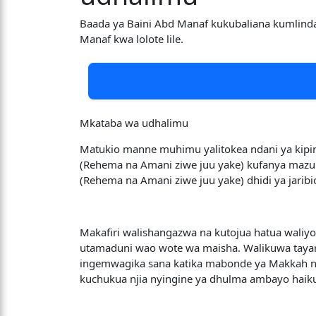
Baada ya Baini Abd Manaf kukubaliana kumlin
Manaf kwa lolote lile.
Mkataba wa udhalimu
Matukio manne muhimu yalitokea ndani ya ki
(Rehema na Amani ziwe juu yake) kufanya maz
(Rehema na Amani ziwe juu yake) dhidi ya jaribio
Makafiri walishangazwa na kutojua hatua waliyo
utamaduni wao wote wa maisha. Walikuwa ta
ingemwagika sana katika mabonde ya Makkah na
kuchukua njia nyingine ya dhulma ambayo haik