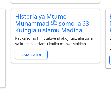
Historia ya Mtume
M
Muhammad ﷺ somo la 63:
Kuingia uislamu Madina
Katika somo hili utakwend akujifunz ahistoria
ya kuingia Uislamu katika mji wa Makkah
SOMA ZAIDI...