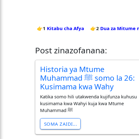
👉1
Kitabu cha Afya
👉2
Dua za Mitume 
Post zinazofanana:
Historia ya Mtume
Muhammad ﷺ somo la 26:
Kusimama kwa Wahy
Katika somo hili utakwenda kujifunza kuhusu
kusimama kwa Wahyi kuja kwa Mtume
Muhammad ﷺ
SOMA ZAIDI...