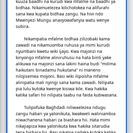
kuuza baadhi na kurudi kwa mfalme na baadhi ya
bidhaa. Nikamuelezea kilichotokea na alifurahi
sana kwa kupata bidhaa zangu. Na hivi ndo
Mwenyezi Mungu anavyowafanyia watu wenye
subira.
Nikampatia mfalme bidhaa zilizobaki kama
zawadi na nikamuomba ruhusa ya mimi kurudi
nyumbani kwetu wiki ijayo. Kwa majonzi na
kinyongo mfalme aliniruhusu na hata binti yake
alikuwa na majonzi sana lakini haina budi “milima
haikutani binadamu hukutana” ni maneno
nilojisemea moyoni. Basi wiki ilipoisha mfalme
alinipatia mali nyingi sana kama zawadi. Nilipata
pia lulu kutoka kwenye kisiwa kile. Kwa hakika
katika safari hii nilipata taabu na faida kubwasana.
Tulipofuka Baghdadi niliwaelezea ndugu
zangu habari ya yalonikuta, kwakweli waliniambia
niwachanena habari za biashara hii. Hata mimi
nikajiapiza kwa yalonikuta kwa hakika sitarudia
tena bishara hii. Basi nikatoa sadaka kutoka katika