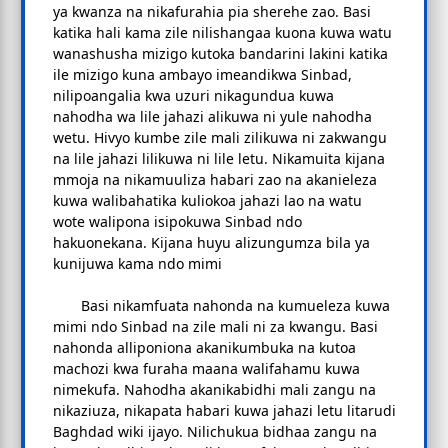
ya kwanza na nikafurahia pia sherehe zao. Basi
katika hali kama zile nilishangaa kuona kuwa watu
wanashusha mizigo kutoka bandarini lakini katika
ile mizigo kuna ambayo imeandikwa Sinbad,
nilipoangalia kwa uzuri nikagundua kuwa
nahodha wa lile jahazi alikuwa ni yule nahodha
wetu. Hivyo kumbe zile mali zilikuwa ni zakwangu
na lile jahazi lilikuwa ni lile letu. Nikamuita kijana
mmoja na nikamuuliza habari zao na akanieleza
kuwa walibahatika kuliokoa jahazi lao na watu
wote walipona isipokuwa Sinbad ndo
hakuonekana. Kijana huyu alizungumza bila ya
kunijuwa kama ndo mimi
Basi nikamfuata nahonda na kumueleza kuwa
mimi ndo Sinbad na zile mali ni za kwangu. Basi
nahonda alliponiona akanikumbuka na kutoa
machozi kwa furaha maana walifahamu kuwa
nimekufa. Nahodha akanikabidhi mali zangu na
nikaziuza, nikapata habari kuwa jahazi letu litarudi
Baghdad wiki ijayo. Nilichukua bidhaa zangu na