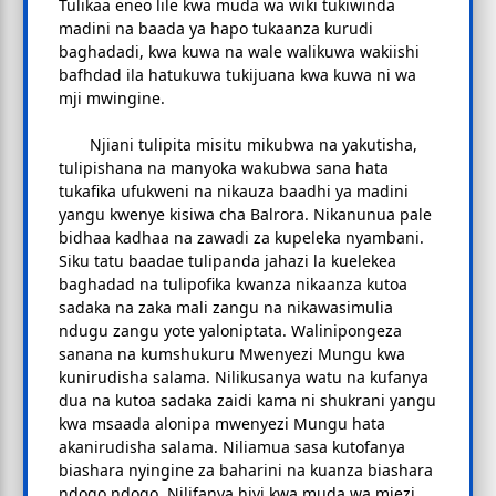
Tulikaa eneo lile kwa muda wa wiki tukiwinda
madini na baada ya hapo tukaanza kurudi
baghadadi, kwa kuwa na wale walikuwa wakiishi
bafhdad ila hatukuwa tukijuana kwa kuwa ni wa
mji mwingine.
Njiani tulipita misitu mikubwa na yakutisha,
tulipishana na manyoka wakubwa sana hata
tukafika ufukweni na nikauza baadhi ya madini
yangu kwenye kisiwa cha Balrora. Nikanunua pale
bidhaa kadhaa na zawadi za kupeleka nyambani.
Siku tatu baadae tulipanda jahazi la kuelekea
baghadad na tulipofika kwanza nikaanza kutoa
sadaka na zaka mali zangu na nikawasimulia
ndugu zangu yote yaloniptata. Walinipongeza
sanana na kumshukuru Mwenyezi Mungu kwa
kunirudisha salama. Nilikusanya watu na kufanya
dua na kutoa sadaka zaidi kama ni shukrani yangu
kwa msaada alonipa mwenyezi Mungu hata
akanirudisha salama. Niliamua sasa kutofanya
biashara nyingine za baharini na kuanza biashara
ndogo ndogo. Nilifanya hivi kwa muda wa miezi