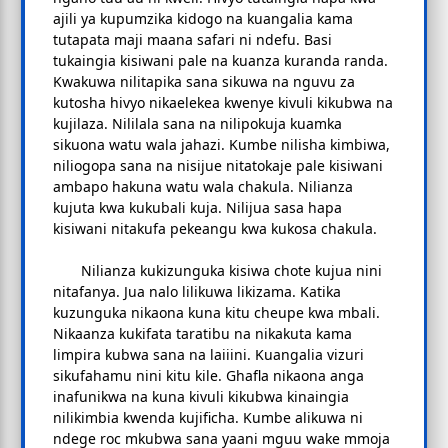
ajili ya kupumzika kidogo na kuangalia kama
tutapata maji maana safari ni ndefu. Basi
tukaingia kisiwani pale na kuanza kuranda randa.
Kwakuwa nilitapika sana sikuwa na nguvu za
kutosha hivyo nikaelekea kwenye kivuli kikubwa na
kujilaza. Nililala sana na nilipokuja kuamka
sikuona watu wala jahazi. Kumbe nilisha kimbiwa,
niliogopa sana na nisijue nitatokaje pale kisiwani
ambapo hakuna watu wala chakula. Nilianza
kujuta kwa kukubali kuja. Nilijua sasa hapa
kisiwani nitakufa pekeangu kwa kukosa chakula.
Nilianza kukizunguka kisiwa chote kujua nini
nitafanya. Jua nalo lilikuwa likizama. Katika
kuzunguka nikaona kuna kitu cheupe kwa mbali.
Nikaanza kukifata taratibu na nikakuta kama
limpira kubwa sana na laiiini. Kuangalia vizuri
sikufahamu nini kitu kile. Ghafla nikaona anga
inafunikwa na kuna kivuli kikubwa kinaingia
nilikimbia kwenda kujificha. Kumbe alikuwa ni
ndege roc mkubwa sana yaani mguu wake mmoja