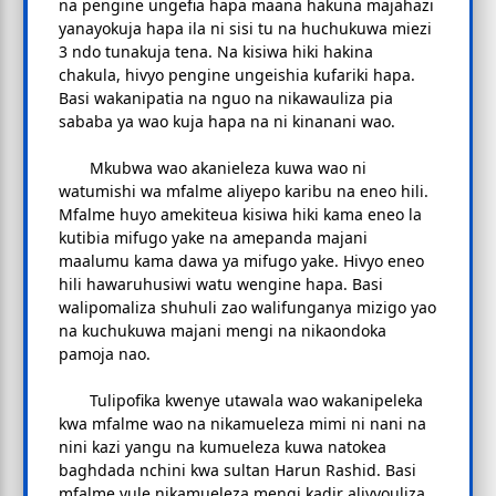
na pengine ungefia hapa maana hakuna majahazi
yanayokuja hapa ila ni sisi tu na huchukuwa miezi
3 ndo tunakuja tena. Na kisiwa hiki hakina
chakula, hivyo pengine ungeishia kufariki hapa.
Basi wakanipatia na nguo na nikawauliza pia
sababa ya wao kuja hapa na ni kinanani wao.
Mkubwa wao akanieleza kuwa wao ni
watumishi wa mfalme aliyepo karibu na eneo hili.
Mfalme huyo amekiteua kisiwa hiki kama eneo la
kutibia mifugo yake na amepanda majani
maalumu kama dawa ya mifugo yake. Hivyo eneo
hili hawaruhusiwi watu wengine hapa. Basi
walipomaliza shuhuli zao walifunganya mizigo yao
na kuchukuwa majani mengi na nikaondoka
pamoja nao.
Tulipofika kwenye utawala wao wakanipeleka
kwa mfalme wao na nikamueleza mimi ni nani na
nini kazi yangu na kumueleza kuwa natokea
baghdada nchini kwa sultan Harun Rashid. Basi
mfalme yule nikamueleza mengi kadir alivyouliza