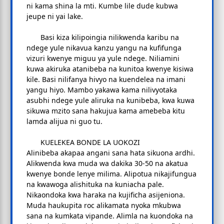
ni kama shina la mti. Kumbe lile dude kubwa
jeupe ni yai lake.
Basi kiza kilipoingia nilikwenda karibu na
ndege yule nikavua kanzu yangu na kufifunga
vizuri kwenye miguu ya yule ndege. Niliamini
kuwa akiruka atanibeba na kunitoa kwenye kisiwa
kile. Basi nilifanya hivyo na kuendelea na imani
yangu hiyo. Mambo yakawa kama nilivyotaka
asubhi ndege yule aliruka na kunibeba, kwa kuwa
sikuwa mzito sana hakujua kama amebeba kitu
lamda alijua ni guo tu.
KUELEKEA BONDE LA UOKOZI
Alinibeba akapaa angani sana hata sikuona ardhi.
Alikwenda kwa muda wa dakika 30-50 na akatua
kwenye bonde lenye milima. Alipotua nikajifungua
na kwawoga alishituka na kuniacha pale.
Nikaondoka kwa haraka na kujificha asijeniona.
Muda haukupita roc alikamata nyoka mkubwa
sana na kumkata vipande. Alimla na kuondoka na