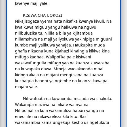
kwenye maji yale.
KISIWA CHA UOKOZI
Nikajisogeza vyema hata nikafika kwenye kivuli. Na
kwa kuwa miguu yangu haikuwa na nguvu
nilibuluzika tu. Nililala bila ya kijitambua
niliamshwa na maji yaliyokuwa yakinipiga miguuni
kumbe maji yalikuwa yanajaa. Haukupita muda
ghafla nikaona kuna kijahazi kinaingia kikiwa kina
mifugo kadhaa. Walipofika pale kisiwani
wakawafungulia mifugo yao na kuanza kuwaosha
na kuwapaka dawa. Mmoja wao akaenda mbali
kidogo akaja na majani mengi sana na kuanza
kuchagua baadhi ya ng’ombe na kuanza kuwapa
majani yale.
Niliwafuata na kuwaomba msaada wa chakula.
Wakanipa maziwa na mkate wa nyama.
Nilipomaliza kula wakaniuliza habari yangu na
eneo lile na nikawaeleza kila kitu. Basi
wakaniambia kama ungekuja kesho usingetukuta