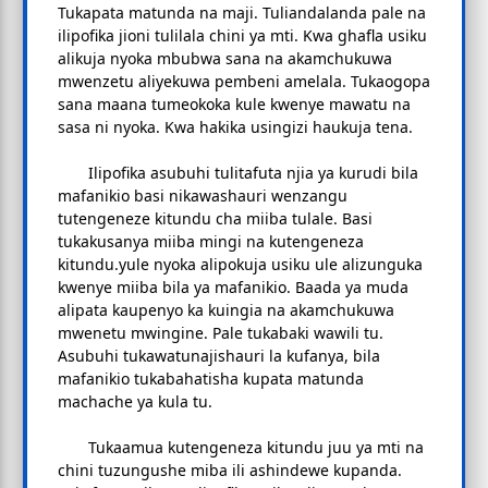
Tukapata matunda na maji. Tuliandalanda pale na
ilipofika jioni tulilala chini ya mti. Kwa ghafla usiku
alikuja nyoka mbubwa sana na akamchukuwa
mwenzetu aliyekuwa pembeni amelala. Tukaogopa
sana maana tumeokoka kule kwenye mawatu na
sasa ni nyoka. Kwa hakika usingizi haukuja tena.
Ilipofika asubuhi tulitafuta njia ya kurudi bila
mafanikio basi nikawashauri wenzangu
tutengeneze kitundu cha miiba tulale. Basi
tukakusanya miiba mingi na kutengeneza
kitundu.yule nyoka alipokuja usiku ule alizunguka
kwenye miiba bila ya mafanikio. Baada ya muda
alipata kaupenyo ka kuingia na akamchukuwa
mwenetu mwingine. Pale tukabaki wawili tu.
Asubuhi tukawatunajishauri la kufanya, bila
mafanikio tukabahatisha kupata matunda
machache ya kula tu.
Tukaamua kutengeneza kitundu juu ya mti na
chini tuzungushe miba ili ashindewe kupanda.