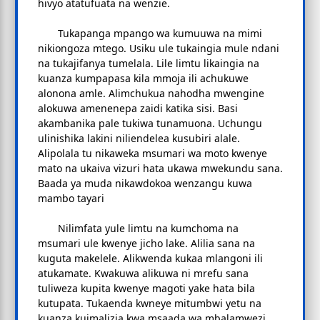
hivyo atatufuata na wenzie.
Tukapanga mpango wa kumuuwa na mimi
nikiongoza mtego. Usiku ule tukaingia mule ndani
na tukajifanya tumelala. Lile limtu likaingia na
kuanza kumpapasa kila mmoja ili achukuwe
alonona amle. Alimchukua nahodha mwengine
alokuwa amenenepa zaidi katika sisi. Basi
akambanika pale tukiwa tunamuona. Uchungu
ulinishika lakini niliendelea kusubiri alale.
Alipolala tu nikaweka msumari wa moto kwenye
mato na ukaiva vizuri hata ukawa mwekundu sana.
Baada ya muda nikawdokoa wenzangu kuwa
mambo tayari
Nilimfata yule limtu na kumchoma na
msumari ule kwenye jicho lake. Alilia sana na
kuguta makelele. Alikwenda kukaa mlangoni ili
atukamate. Kwakuwa alikuwa ni mrefu sana
tuliweza kupita kwenye magoti yake hata bila
kutupata. Tukaenda kwneye mitumbwi yetu na
kuanza kuimalizia kwa msaada wa mbalamwezi.