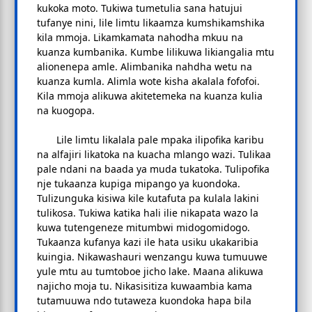
kukoka moto. Tukiwa tumetulia sana hatujui
tufanye nini, lile limtu likaamza kumshikamshika
kila mmoja. Likamkamata nahodha mkuu na
kuanza kumbanika. Kumbe lilikuwa likiangalia mtu
alionenepa amle. Alimbanika nahdha wetu na
kuanza kumla. Alimla wote kisha akalala fofofoi.
Kila mmoja alikuwa akitetemeka na kuanza kulia
na kuogopa.
Lile limtu likalala pale mpaka ilipofika karibu
na alfajiri likatoka na kuacha mlango wazi. Tulikaa
pale ndani na baada ya muda tukatoka. Tulipofika
nje tukaanza kupiga mipango ya kuondoka.
Tulizunguka kisiwa kile kutafuta pa kulala lakini
tulikosa. Tukiwa katika hali ilie nikapata wazo la
kuwa tutengeneze mitumbwi midogomidogo.
Tukaanza kufanya kazi ile hata usiku ukakaribia
kuingia. Nikawashauri wenzangu kuwa tumuuwe
yule mtu au tumtoboe jicho lake. Maana alikuwa
najicho moja tu. Nikasisitiza kuwaambia kama
tutamuuwa ndo tutaweza kuondoka hapa bila