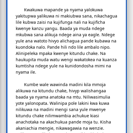
Kwakuwa mapande ya nyama yalokuwa
yakitupwa yalikuwa ni makiubwa sana, nikachagua
lile kubwa zaisi na kujifunga nali na kujificha
kwenye kanzu yangu. Baada ya muda ndege
mkubwa sana alikuja ndege aina ya eagle. Ndege
yule ana watoto hivyo alichagua pande kubawa na
kuondoka nalo. Pande hili ndo lile ambalo nipo.
Alinipeleka mpaka kwenye kitundu chake. Na
haukupita muda watu wengi wakatokea na kuanza
kumtisha ndege yule na kunidondosha mimi na
nyama ile.
Kumbe wale wawinda madini kila mmoja
alikuwa na kitundu chake, hivyp walishangaa
baada ya nyama anatoka na mtu. Niliwasimulia
yote yalonopata. Walinipa pole lakini kwa kuwa
nilikuwa na madini mengi sana yule mwenye
kitundu chake nilimwambia achukue kiasi
anachotaka na akachukua pande moja tu. Kisha
akaniachia mengie, nikawagawia na wenzie.