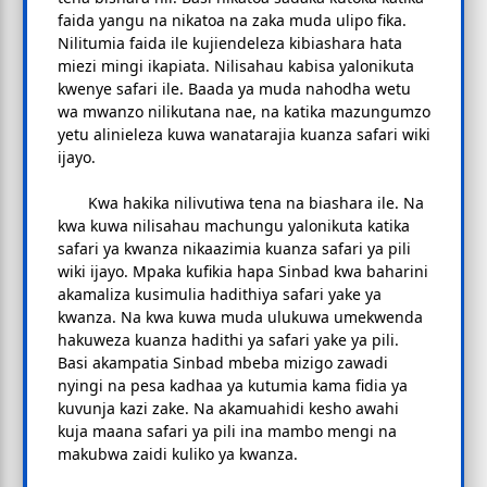
faida yangu na nikatoa na zaka muda ulipo fika.
Nilitumia faida ile kujiendeleza kibiashara hata
miezi mingi ikapiata. Nilisahau kabisa yalonikuta
kwenye safari ile. Baada ya muda nahodha wetu
wa mwanzo nilikutana nae, na katika mazungumzo
yetu alinieleza kuwa wanatarajia kuanza safari wiki
ijayo.
Kwa hakika nilivutiwa tena na biashara ile. Na
kwa kuwa nilisahau machungu yalonikuta katika
safari ya kwanza nikaazimia kuanza safari ya pili
wiki ijayo. Mpaka kufikia hapa Sinbad kwa baharini
akamaliza kusimulia hadithiya safari yake ya
kwanza. Na kwa kuwa muda ulukuwa umekwenda
hakuweza kuanza hadithi ya safari yake ya pili.
Basi akampatia Sinbad mbeba mizigo zawadi
nyingi na pesa kadhaa ya kutumia kama fidia ya
kuvunja kazi zake. Na akamuahidi kesho awahi
kuja maana safari ya pili ina mambo mengi na
makubwa zaidi kuliko ya kwanza.