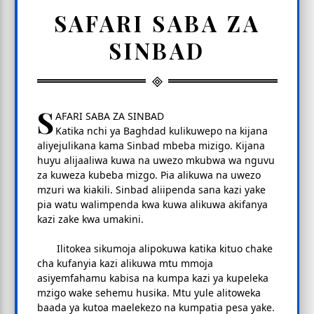
SAFARI SABA ZA
SINBAD
S
AFARI SABA ZA SINBAD
Katika nchi ya Baghdad kulikuwepo na kijana
aliyejulikana kama Sinbad mbeba mizigo. Kijana
huyu alijaaliwa kuwa na uwezo mkubwa wa nguvu
za kuweza kubeba mizgo. Pia alikuwa na uwezo
mzuri wa kiakili. Sinbad aliipenda sana kazi yake
pia watu walimpenda kwa kuwa alikuwa akifanya
kazi zake kwa umakini.
Ilitokea sikumoja alipokuwa katika kituo chake
cha kufanyia kazi alikuwa mtu mmoja
asiyemfahamu kabisa na kumpa kazi ya kupeleka
mzigo wake sehemu husika. Mtu yule alitoweka
baada ya kutoa maelekezo na kumpatia pesa yake.