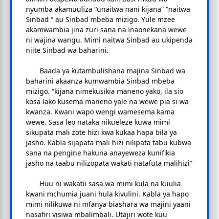
nyumba akamuuliza “unaitwa nani kijana” “naitwa
Sinbad “ au Sinbad mbeba mizigo. Yule mzee
akamwambia jina zuri sana na inaonekana wewe
ni wajina wangu. Mimi naitwa Sinbad au ukipenda
niite Sinbad wa baharini.
Baada ya kutambulishana majina Sinbad wa
baharini akaanza kumwambia Sinbad mbeba
mizigo. “kijana nimekusikia maneno yako, ila sio
kosa lako kusema maneno yale na wewe pia si wa
kwanza. Kwani wapo wengi wamesema kama
wewe. Sasa leo nataka nikueleze kuwa mimi
sikupata mali zote hizi kwa kukaa hapa bila ya
jasho. Kabla sijapata mali hizi nilipata tabu kubwa
sana na pengine hakuna anayeweza kunifikia
jasho na taabu nilizopata wakati natafuta malihizi”
Huu ni wakatii sasa wa mimi kula na kuulia
kwani mchumia juani hula kivulini. Kabla ya hapo
mimi nilikuwa ni mfanya biashara wa majini yaani
nasafiri visiwa mbalimbali. Utajiri wote kuu