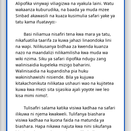
Alipofika vinywaji viliagizwa na vyakula laini. Watu
wakaanza kuburudika, na baada ya muda mzee
Sinbad akawasili na kuaza kusimulia safari yake ya
tatu kama ifuatavyo:-
Basi niliamua nisafiri tena kwa mara ya tatu,
nikafuatilia taarifa za kuwa jahazi linaondoka lini
na wapi. Nilikusanya bidhaa za kwenda kuanza
nazo na maandalizi nilikamilisha kwa muda wa
wiki nzima. Siku ya safari ilipofika ndugu zang
walinisaidia kupeleka mizigo baharini.
Walinisaidia na kupandisha pia huku
wakinishawishi nisiende. Bila ya kujuwa
kitakachonikuta nilikataa ushauri wao na kujitetea
kuwa kwa miezi sita sijasikia ajali yoyote iwe leo
kisa mimi nimo?.
Tulisafiri salama katika visiwa kadhaa na safari
ilikuwa ni njema kwakweli. Tulifanya biashara
visiwa kadhaa na kuona faida na matunda ya
biashara. Hapa nikawa najuta kwa nini sikufanya