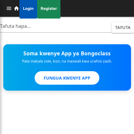
Login
Register
TAFUTA
Soma kwenye App ya Bongoclass
Pata makala zote, kozi, na maswali kwa urahisi zaidi.
FUNGUA KWENYE APP