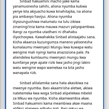
Sinbad hakuamini macho yake kama
yanamuonesha sahihi, aliona nyumba kubwa
yenye kila akijuacho kuwa kinahitajika, na aliona
pia ambavyo havijui. Aliona nyumba
iliyozungushiwa malumalu na lulu zikiwa
zinaningi’inia kama mauwa mazuri yaliyopambwa.
Rangi za nyumba utadhani ni dhahabu
iliyochovywa. Kawahakika Sinbad alistaajabu sana.
Kisha akaanza kuzungumza maneno yaloonesha
kumalaumu mwenyezi Mungu kwa kuwapa watu
wengine mali nyingi kama anazoziona pale. Pa
aliendelea kumlaumu mwenyezi mungu kwa
kumfanya yeye apate rizki kwa jasho jingi lakini
watu wengine wapo wamekaa na bila jasho
wanapata rizk.
Sinbad alilalamika sana hata akasikiwa na
mwenye nyumba. Basi akaamrisha aletwe, akiwa
natetemeka kwa woga Sinbad alipelekwa mbelel
za Mkuu wa nyumba. Kisha akamwambia akae.
Sinbad hakuamini kama meambiwa akae maana
alifikiri atapewa adhabu kali. Basi mkuu wa