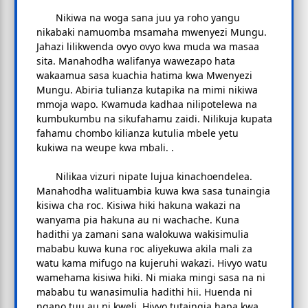
Nikiwa na woga sana juu ya roho yangu
nikabaki namuomba msamaha mwenyezi Mungu.
Jahazi lilikwenda ovyo ovyo kwa muda wa masaa
sita. Manahodha walifanya wawezapo hata
wakaamua sasa kuachia hatima kwa Mwenyezi
Mungu. Abiria tulianza kutapika na mimi nikiwa
mmoja wapo. Kwamuda kadhaa nilipotelewa na
kumbukumbu na sikufahamu zaidi. Nilikuja kupata
fahamu chombo kilianza kutulia mbele yetu
kukiwa na weupe kwa mbali. .
Nilikaa vizuri nipate lujua kinachoendelea.
Manahodha walituambia kuwa kwa sasa tunaingia
kisiwa cha roc. Kisiwa hiki hakuna wakazi na
wanyama pia hakuna au ni wachache. Kuna
hadithi ya zamani sana walokuwa wakisimulia
mababu kuwa kuna roc aliyekuwa akila mali za
watu kama mifugo na kujeruhi wakazi. Hivyo watu
wamehama kisiwa hiki. Ni miaka mingi sasa na ni
mababu tu wanasimulia hadithi hii. Huenda ni
ngano tuu au ni kweli. Hivyo tutaingia hapa kwa