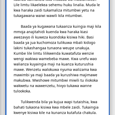
Lile limtu likaelekea sehemu huku linalia. Muda le
kwa haraka zaidi tukamaliza mitumbwi yetu na
tukagawana waiwi wawili kila mtumbwi.
Baada ya kugawana tukaanza kuingia maji kila
mmoja anajitahidi kuenda kwa haraka kiasi
awezavyo ili kuweza kuondoka kisiwa hiki. Basi
baada ya jua kuchomoza tulikuwa mbali kidogo
lakini tukashangaa tunaona weupe unakuja.
Kumbe lile limtu lilikwenda kuwatafuta wenzie
wengi wakiwa wamebeba mawe. Kwa urefu wao
walianza kuyaingia maji na kuanza kuturushia
mawe. Wenzetu walokuwa nyuma walizama kwa
mawimbi ya maji baada ya kurushiwa majimawe
makubwa. Mwshowe mitumbwi miwili tu iliokoka
wakwetu na wawenzetu, hivyo tukawa wanne
tulookoka.
Tulikwenda bila ya kujua wapi tutaishia, kwa
bahati tukaona kisiwa kwa mbele zaidi. Tukaingia
kwenye kisiwa kile na kunanza kutafuta chakula.