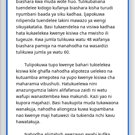
biashara kwa muda wote huo. Tulikubaliana
tuendelee kidogo kufanya biashara kisha turudi
nyumbani baada ya siku kadhaa. Ijapokuwa
nilipenda tuendelee lakini mawazo ya wengi
sikuyakatalia. Basi tukaendelea na visiwa kadhaa
hata kukaelekea kwenye kisiwa cha mwisho ili
tugeuze. Kwa jumla tulikuwa watu 48 wafanya
biashara pamoja na manahodha na wasaidizi
tulikuwa jumla ya watu 60.
Tulipokuwa tupo kwenye bahari tukielekea
kisiwa kile ghafla nahodha alipoteza uelekeo na
kutuambia amepotea na yupo kwenye kisiwa cha
maharamia vibushuti. Hatukuelewa nini
anazungumzia lakini alifafanua zaidi ni watu
wafupi wanaotembea kwa makundi. Kazi yao ni
kupora majahazi. Basi haukupita muda tukawaona
wanakuja, nahodha aliongeza kuwa kupambana
nao kwenye maji hatuwezi ila tukienda nchi kavu
hawatakuja.
Nahodha alijitahidi awezavyo awahi kufika