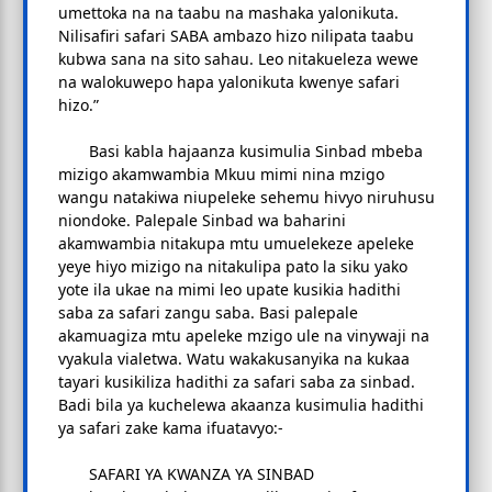
umettoka na na taabu na mashaka yalonikuta.
Nilisafiri safari SABA ambazo hizo nilipata taabu
kubwa sana na sito sahau. Leo nitakueleza wewe
na walokuwepo hapa yalonikuta kwenye safari
hizo.”
Basi kabla hajaanza kusimulia Sinbad mbeba
mizigo akamwambia Mkuu mimi nina mzigo
wangu natakiwa niupeleke sehemu hivyo niruhusu
niondoke. Palepale Sinbad wa baharini
akamwambia nitakupa mtu umuelekeze apeleke
yeye hiyo mizigo na nitakulipa pato la siku yako
yote ila ukae na mimi leo upate kusikia hadithi
saba za safari zangu saba. Basi palepale
akamuagiza mtu apeleke mzigo ule na vinywaji na
vyakula vialetwa. Watu wakakusanyika na kukaa
tayari kusikiliza hadithi za safari saba za sinbad.
Badi bila ya kuchelewa akaanza kusimulia hadithi
ya safari zake kama ifuatavyo:-
SAFARI YA KWANZA YA SINBAD