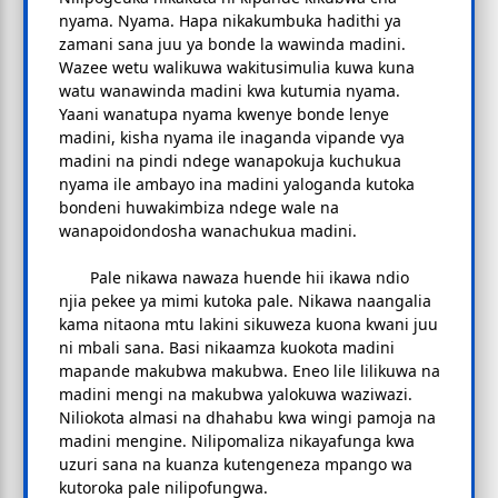
nyama. Nyama. Hapa nikakumbuka hadithi ya
zamani sana juu ya bonde la wawinda madini.
Wazee wetu walikuwa wakitusimulia kuwa kuna
watu wanawinda madini kwa kutumia nyama.
Yaani wanatupa nyama kwenye bonde lenye
madini, kisha nyama ile inaganda vipande vya
madini na pindi ndege wanapokuja kuchukua
nyama ile ambayo ina madini yaloganda kutoka
bondeni huwakimbiza ndege wale na
wanapoidondosha wanachukua madini.
Pale nikawa nawaza huende hii ikawa ndio
njia pekee ya mimi kutoka pale. Nikawa naangalia
kama nitaona mtu lakini sikuweza kuona kwani juu
ni mbali sana. Basi nikaamza kuokota madini
mapande makubwa makubwa. Eneo lile lilikuwa na
madini mengi na makubwa yalokuwa waziwazi.
Niliokota almasi na dhahabu kwa wingi pamoja na
madini mengine. Nilipomaliza nikayafunga kwa
uzuri sana na kuanza kutengeneza mpango wa
kutoroka pale nilipofungwa.