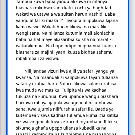
Tambua kuwa baba yangu alikuwa ni mfanya
biashara mkubwa sana katika nchi ya baghdad
wakati wa utawala wa sultan harun Rashid. Baba
yangu alifariki miaka 21 iliyopita nilipokuwa kijana
kama wewe. Wakati huo nilikuwa na marafiki
wengi sana. Na nilianza kutumia mali aloniachia
baba na hatimaye akakaribia kuisha na marafiki
wakanikimbia. Na hapo ndipo nilipoamua kuanza
biashara za majini, yaani kuuza bidhaa sehemu
mbalimbali za visiwa.
Nilijiandaa vizuri kwa ajili ya safari yangu ya
kwanza. Na maandaliizi yalipokuwa tayari tulianza
safari ya kubiashara. Safari ilikuwa salama kabisa
kwa muda wa masiku. Tulipita visiwa kadhaa
tukiuza na kununua. Kwa upande wangu biashara
haikuwa mbaya ijapokuwa ugeni ulinisumbuwa
sana. Kwa ujumla nilifurahia safari ile. Baada ya
kutembea visiwa kadhaa tuliamua kumalizia katika
viziwa vingine ili tuweze kurudi nyumbani. Ilitikea
sikumoja ghafla upepo ulianza kubadilika na
jahazi likashindika na kudhibitiwa na manahodha.