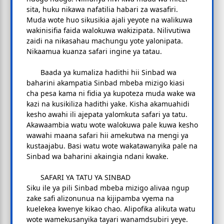
sita, huku nikawa nafatilia habari za wasafiri.
Muda wote huo sikusikia ajali yeyote na walikuwa
wakinisifia faida walokuwa wakizipata. Nilivutiwa
zaidi na nikasahau machungu yote yalonipata.
Nikaamua kuanza safari ingine ya tatau.
Baada ya kumaliza hadithi hii Sinbad wa
baharini akampatia Sinbad mbeba mizigo kiasi
cha pesa kama ni fidia ya kupoteza muda wake wa
kazi na kusikiliza hadithi yake. Kisha akamuahidi
kesho awahi ili ajepata yalomkuta safari ya tatu.
Akawaambia watu wote walokuwa pale kuwa kesho
wawahi maana safari hii amekutwa na mengi ya
kustaajabu. Basi watu wote wakatawanyika pale na
Sinbad wa baharini akaingia ndani kwake.
SAFARI YA TATU YA SINBAD
Siku ile ya pili Sinbad mbeba mizigo alivaa ngup
zake safi alizonunua na kijipamba vyema na
kuelekea kwenye kikao chao. Alipofika alikuta watu
wote wamekusanyika tayari wanamdsubiri yeye.