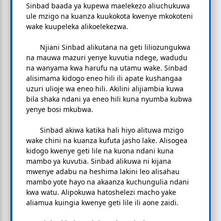
Sinbad baada ya kupewa maelekezo aliuchukuwa
ule mzigo na kuanza kuukokota kwenye mkokoteni
wake kuupeleka alikoelekezwa.
Njiani Sinbad alikutana na geti liliozungukwa
na mauwa mazuri yenye kuvutia ndege, wadudu
na wanyama kwa harufu na utamu wake. Sinbad
alisimama kidogo eneo hili ili apate kushangaa
uzuri ulioje wa eneo hili. Akilini alijiambia kuwa
bila shaka ndani ya eneo hili kuna nyumba kubwa
yenye bosi mkubwa.
Sinbad akiwa katika hali hiyo alituwa mzigo
wake chini na kuanza kufuta jasho lake. Alisogea
kidogo kwenye geti lile na kuona ndani kuna
mambo ya kuvutia. Sinbad alikuwa ni kijana
mwenye adabu na heshima lakini leo alisahau
mambo yote hayo na akaanza kuchungulia ndani
kwa watu. Alipokuwa hatoshelezi macho yake
aliamua kuingia kwenye geti lile ili aone zaidi.