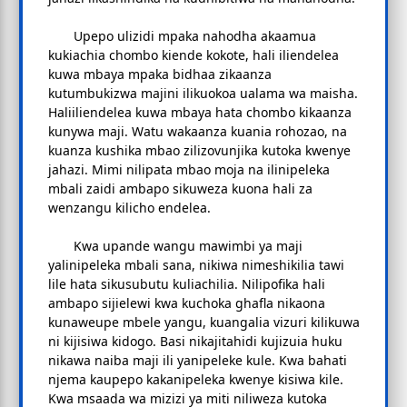
Upepo ulizidi mpaka nahodha akaamua
kukiachia chombo kiende kokote, hali iliendelea
kuwa mbaya mpaka bidhaa zikaanza
kutumbukizwa majini ilikuokoa ualama wa maisha.
Haliiliendelea kuwa mbaya hata chombo kikaanza
kunywa maji. Watu wakaanza kuania rohozao, na
kuanza kushika mbao zilizovunjika kutoka kwenye
jahazi. Mimi nilipata mbao moja na ilinipeleka
mbali zaidi ambapo sikuweza kuona hali za
wenzangu kilicho endelea.
Kwa upande wangu mawimbi ya maji
yalinipeleka mbali sana, nikiwa nimeshikilia tawi
lile hata sikusubutu kuliachilia. Nilipofika hali
ambapo sijielewi kwa kuchoka ghafla nikaona
kunaweupe mbele yangu, kuangalia vizuri kilikuwa
ni kijisiwa kidogo. Basi nikajitahidi kujizuia huku
nikawa naiba maji ili yanipeleke kule. Kwa bahati
njema kaupepo kakanipeleka kwenye kisiwa kile.
Kwa msaada wa mizizi ya miti niliweza kutoka