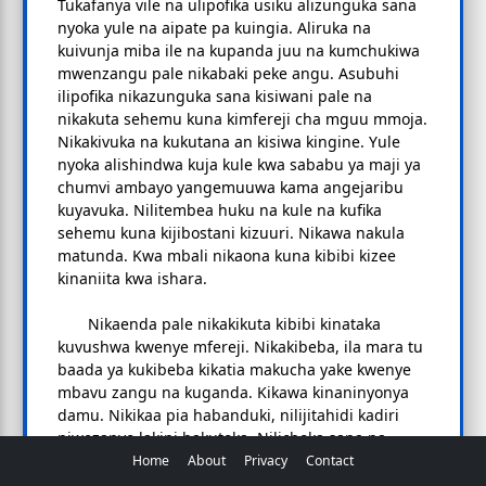
Tukafanya vile na ulipofika usiku alizunguka sana
nyoka yule na aipate pa kuingia. Aliruka na
kuivunja miba ile na kupanda juu na kumchukiwa
mwenzangu pale nikabaki peke angu. Asubuhi
ilipofika nikazunguka sana kisiwani pale na
nikakuta sehemu kuna kimfereji cha mguu mmoja.
Nikakivuka na kukutana an kisiwa kingine. Yule
nyoka alishindwa kuja kule kwa sababu ya maji ya
chumvi ambayo yangemuuwa kama angejaribu
kuyavuka. Nilitembea huku na kule na kufika
sehemu kuna kijibostani kizuuri. Nikawa nakula
matunda. Kwa mbali nikaona kuna kibibi kizee
kinaniita kwa ishara.
Nikaenda pale nikakikuta kibibi kinataka
kuvushwa kwenye mfereji. Nikakibeba, ila mara tu
baada ya kukibeba kikatia makucha yake kwenye
mbavu zangu na kuganda. Kikawa kinaninyonya
damu. Nikikaa pia habanduki, nilijitahidi kadiri
niwezanyo lakini hakutoka. Nilichoka sana na
nikaanza kupoteza nguvu na kukonda zaidi. Siku
Home
About
Privacy
Contact
ya tatu nikatengeneza pombe kwa kutumia