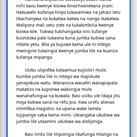
nchi kavu kwenye kisiwa kinachoonekana jirani.
Hakuwahi kufanya hivyo tukavamiwa na jahazi letu
likachanywa na kukatwa katwa na nanga ikakatwa.
Walipora mali zetu zote na tukakimbilia kwenye
kisiwa kile. Tukiwa tukihangaika nini tufanye
kuondoka pale tukaona kuna jumba kubwa sana
mbele yetu. Bila ya kujuwa kama ule ni mtego
mwingine tukaingia kwenye jumba lile na kuanza
kufanya mipango.
Usiku ulipofika tukaamua kujisitiri mule.
Kumbe jumba lile ni mtego wa majidude
yanayokula watu. Wanavizia wasafiri wanapopata
matatizo na kuporwa wakiingia mule
wananafungua na kuwala. Basi usiku ule likaja jitu
moja kubwa sana na refu pia. Kwa urefu alonao
nilimfikia magotini na upana wake lamda
tujipange saba kama mimi. Ukiangalia ukubwa wa
jumba lile utaamini ukubwa wa alolijenga.
Basi limtu lile lilipoingia likafunga mlango na