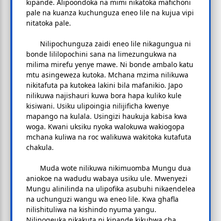
kipande. Alipoondoka na mimi nikatoka mafichoni
pale na kuanza kuchunguza eneo lile na kujua vipi
nitatoka pale.
Nilipochunguza zaidi eneo lile nikagungua ni
bonde lililopochini sana na limezungukwa na
milima mirefu yenye mawe. Ni bonde ambalo katu
mtu asingeweza kutoka. Mchana mzima nilikuwa
nikitafuta pa kutokea lakini bila mafanikio. Japo
nilikuwa najishauri kuwa bora hapa kuliko kule
kisiwani. Usiku ulipoingia nilijificha kwenye
mapango na kulala. Usingizi haukuja kabisa kwa
woga. Kwani uksiku nyoka walokuwa wakiogopa
mchana kuliwa na roc walikuwa wakitoka kutafuta
chakula.
Muda wote nilikuwa nikimuomba Mungu dua
aniokoe na wadudu wabaya usiku ule. Mwenyezi
Mungu alinilinda na ulipofika asubuhi nikaendelea
na uchunguzi wangu wa eneo lile. Kwa ghafla
nilishituliwa na kishindo nyuma yangu.
Nilipogeuka nikakuta ni kipande kikubwa cha