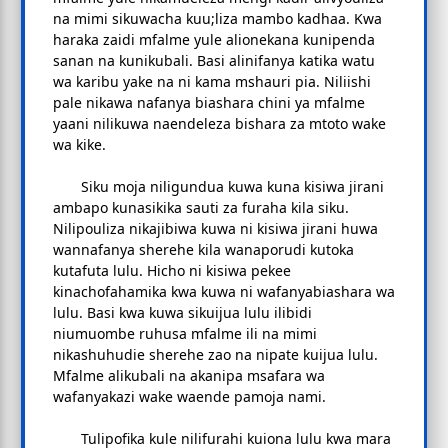
na mimi sikuwacha kuu;liza mambo kadhaa. Kwa
haraka zaidi mfalme yule alionekana kunipenda
sanan na kunikubali. Basi alinifanya katika watu
wa karibu yake na ni kama mshauri pia. Niliishi
pale nikawa nafanya biashara chini ya mfalme
yaani nilikuwa naendeleza bishara za mtoto wake
wa kike.
Siku moja niligundua kuwa kuna kisiwa jirani
ambapo kunasikika sauti za furaha kila siku.
Nilipouliza nikajibiwa kuwa ni kisiwa jirani huwa
wannafanya sherehe kila wanaporudi kutoka
kutafuta lulu. Hicho ni kisiwa pekee
kinachofahamika kwa kuwa ni wafanyabiashara wa
lulu. Basi kwa kuwa sikuijua lulu ilibidi
niumuombe ruhusa mfalme ili na mimi
nikashuhudie sherehe zao na nipate kuijua lulu.
Mfalme alikubali na akanipa msafara wa
wafanyakazi wake waende pamoja nami.
Tulipofika kule nilifurahi kuiona lulu kwa mara