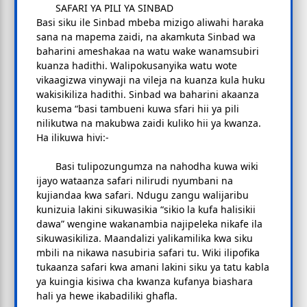
SAFARI YA PILI YA SINBAD
Basi siku ile Sinbad mbeba mizigo aliwahi haraka
sana na mapema zaidi, na akamkuta Sinbad wa
baharini ameshakaa na watu wake wanamsubiri
kuanza hadithi. Walipokusanyika watu wote
vikaagizwa vinywaji na vileja na kuanza kula huku
wakisikiliza hadithi. Sinbad wa baharini akaanza
kusema “basi tambueni kuwa sfari hii ya pili
nilikutwa na makubwa zaidi kuliko hii ya kwanza.
Ha ilikuwa hivi:-
Basi tulipozungumza na nahodha kuwa wiki
ijayo wataanza safari nilirudi nyumbani na
kujiandaa kwa safari. Ndugu zangu walijaribu
kunizuia lakini sikuwasikia “sikio la kufa halisikii
dawa” wengine wakanambia najipeleka nikafe ila
sikuwasikiliza. Maandalizi yalikamilika kwa siku
mbili na nikawa nasubiria safari tu. Wiki ilipofika
tukaanza safari kwa amani lakini siku ya tatu kabla
ya kuingia kisiwa cha kwanza kufanya biashara
hali ya hewe ikabadiliki ghafla.