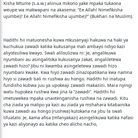
Kisha Mtume (s.a.w.) aliinua mikono yake mpaka tukaona
weupe wa makwapani na akasema: “Ee Allah! Nimefikisha
ujumbe)? Ee Allah! Nimefikisha ujumbe)?” (Bukhari na Muslim).
Hadithi hii inatuonesha kuwa mkusanyaji hakuwa na haki ya
kuchukua zawadi katika kukusanya mali ambayo ndiyo kazi
aliyoteuliwa kwayo. Swali aliloulizwa ni: Je, angalikuwa
nyumbani au asingalitoka kukusanya zakat, angaliletewa
zawadi hizo? Jibu ni kwamba asingeletewa zawadi hizo
nyumbani kwake. Kwa hiyo zawadi zinazopatikana kwa namna
hiyo si zawadi bali ni rushwa au hongo. Hadithi hii inatupa
fundisho kubwa juu ya upokeaji zawadi makazini. Mara nyingi
watu hupokea rushwa kwa jina la “zawadi”. Hadithi hii
imetuwekea mpaka unaotenganisha rushwa na zawadi. Kitu
cha ziada ya malipo ya kazi au ziada ya mshahara kitabainika
kuwa zawadi au hongo (rushwa) kutokana na jibu la swali
lifuatalo: Je, kama afisa (mfanyakazi) asingelikuwa katika nafasi
ya kazi aliyonayo au katika cheo alicho nacho,