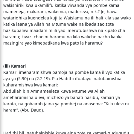
wakishiriki kwa ukamilifu katika viwanda vya pombe kama
mameneja, makarani, wakemia, madereva, n.k.? Je, hawa
wataridhika kuendelea kujiita Waislamu na ili hali kila saa wako
katika laana ya Allah na Mtume wake na ibada zao zote
hazikubaliwi maadam miili yao imerutubishwa na kipato cha
haramu; kivazi chao ni haramu na kila walicho nacho katika
mazingira yao kimepatikana kwa pato la haramu?
(iii) Kamari
Kamari imeharamishwa pamoja na pombe kama ilivyo katika
aya ya (5:90) na (2:2 19). Pia Hadithi ifuatayo inatubainishia
kuharamishwa kwa kamari:
Abdullah bin Amr ameeleza kuwa Mtume wa Allah
ameharamisha ulevi, michezo ya bahati nasibu, kamari ya
karata, na gobairah (aina ya pombe) na anasema: “Kila ulevi ni
haram”. (Abu Daud).
Hadithi hii inatubainishia kuwa aina zote za kamari-gudugudu,