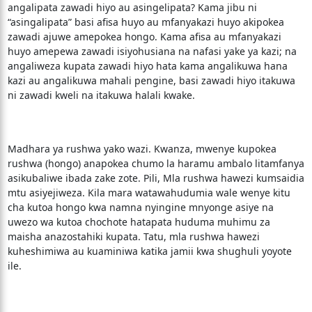
angalipata zawadi hiyo au asingelipata? Kama jibu ni
“asingalipata” basi afisa huyo au mfanyakazi huyo akipokea
zawadi ajuwe amepokea hongo. Kama afisa au mfanyakazi
huyo amepewa zawadi isiyohusiana na nafasi yake ya kazi; na
angaliweza kupata zawadi hiyo hata kama angalikuwa hana
kazi au angalikuwa mahali pengine, basi zawadi hiyo itakuwa
ni zawadi kweli na itakuwa halali kwake.
Madhara ya rushwa yako wazi. Kwanza, mwenye kupokea
rushwa (hongo) anapokea chumo la haramu ambalo litamfanya
asikubaliwe ibada zake zote. Pili, Mla rushwa hawezi kumsaidia
mtu asiyejiweza. Kila mara watawahudumia wale wenye kitu
cha kutoa hongo kwa namna nyingine mnyonge asiye na
uwezo wa kutoa chochote hatapata huduma muhimu za
maisha anazostahiki kupata. Tatu, mla rushwa hawezi
kuheshimiwa au kuaminiwa katika jamii kwa shughuli yoyote
ile.