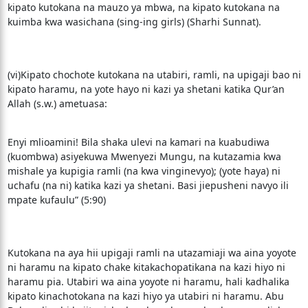
kipato kutokana na mauzo ya mbwa, na kipato kutokana na
kuimba kwa wasichana (sing-ing girls) (Sharhi Sunnat).
(vi)Kipato chochote kutokana na utabiri, ramli, na upigaji bao ni
kipato haramu, na yote hayo ni kazi ya shetani katika Qur’an
Allah (s.w.) ametuasa:
Enyi mlioamini! Bila shaka ulevi na kamari na kuabudiwa
(kuombwa) asiyekuwa Mwenyezi Mungu, na kutazamia kwa
mishale ya kupigia ramli (na kwa vinginevyo); (yote haya) ni
uchafu (na ni) katika kazi ya shetani. Basi jiepusheni navyo ili
mpate kufaulu” (5:90)
Kutokana na aya hii upigaji ramli na utazamiaji wa aina yoyote
ni haramu na kipato chake kitakachopatikana na kazi hiyo ni
haramu pia. Utabiri wa aina yoyote ni haramu, hali kadhalika
kipato kinachotokana na kazi hiyo ya utabiri ni haramu. Abu