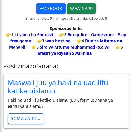
FACEBOOK
WHATSAPP
Share follows:
0
| Unique share links followed:
0
Sponsored links
👉1
kitabu cha Simulizi
👉2
Bongolite - Game zone - Play
free game
👉3
web hosting
👉4
Dua za Mitume na
Manabii
👉5
Sira ya Mtume Muhammad (s.a.w)
👉6
Tafasiri ya Riyadh Swalihina
Post zinazofanana:
Maswali juu ya haki na uadilifu
katika uislamu
Haki na uadilifu katika uislamu (EDK form 3:Dhana ya
elimu ya uislamu)
SOMA ZAIDI...