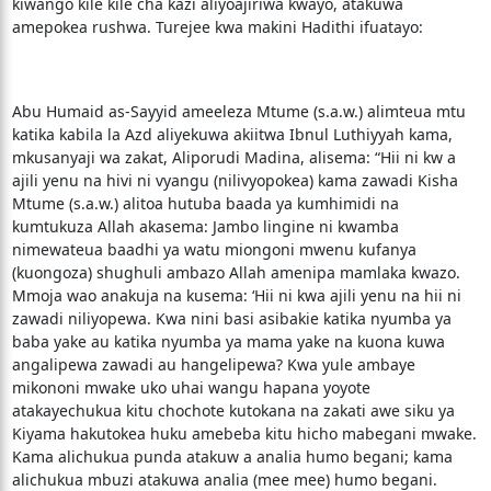
kiwango kile kile cha kazi aliyoajiriwa kwayo, atakuwa
amepokea rushwa. Turejee kwa makini Hadithi ifuatayo:
Abu Humaid as-Sayyid ameeleza Mtume (s.a.w.) alimteua mtu
katika kabila la Azd aliyekuwa akiitwa Ibnul Luthiyyah kama,
mkusanyaji wa zakat, Aliporudi Madina, alisema: “Hii ni kw a
ajili yenu na hivi ni vyangu (nilivyopokea) kama zawadi Kisha
Mtume (s.a.w.) alitoa hutuba baada ya kumhimidi na
kumtukuza Allah akasema: Jambo lingine ni kwamba
nimewateua baadhi ya watu miongoni mwenu kufanya
(kuongoza) shughuli ambazo Allah amenipa mamlaka kwazo.
Mmoja wao anakuja na kusema: ‘Hii ni kwa ajili yenu na hii ni
zawadi niliyopewa. Kwa nini basi asibakie katika nyumba ya
baba yake au katika nyumba ya mama yake na kuona kuwa
angalipewa zawadi au hangelipewa? Kwa yule ambaye
mikononi mwake uko uhai wangu hapana yoyote
atakayechukua kitu chochote kutokana na zakati awe siku ya
Kiyama hakutokea huku amebeba kitu hicho mabegani mwake.
Kama alichukua punda atakuw a analia humo begani; kama
alichukua mbuzi atakuwa analia (mee mee) humo begani.