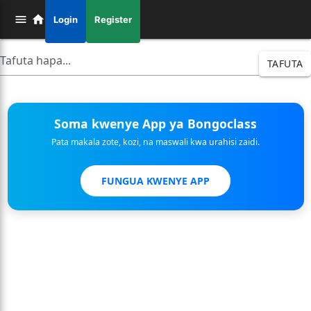
Login
Register
TAFUTA
Soma kwenye App ya Bongoclass
Pata makala zote, kozi, na maswali kwa urahisi zaidi.
FUNGUA KWENYE APP