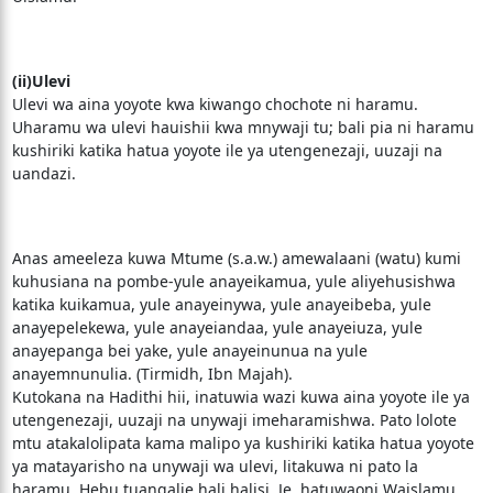
(ii)Ulevi
Ulevi wa aina yoyote kwa kiwango chochote ni haramu.
Uharamu wa ulevi hauishii kwa mnywaji tu; bali pia ni haramu
kushiriki katika hatua yoyote ile ya utengenezaji, uuzaji na
uandazi.
Anas ameeleza kuwa Mtume (s.a.w.) amewalaani (watu) kumi
kuhusiana na pombe-yule anayeikamua, yule aliyehusishwa
katika kuikamua, yule anayeinywa, yule anayeibeba, yule
anayepelekewa, yule anayeiandaa, yule anayeiuza, yule
anayepanga bei yake, yule anayeinunua na yule
anayemnunulia. (Tirmidh, Ibn Majah).
Kutokana na Hadithi hii, inatuwia wazi kuwa aina yoyote ile ya
utengenezaji, uuzaji na unywaji imeharamishwa. Pato lolote
mtu atakalolipata kama malipo ya kushiriki katika hatua yoyote
ya matayarisho na unywaji wa ulevi, litakuwa ni pato la
haramu. Hebu tuangalie hali halisi. Je, hatuwaoni Waislamu