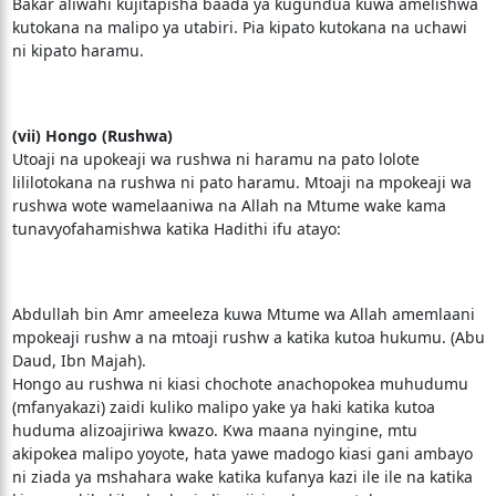
Bakar aliwahi kujitapisha baada ya kugundua kuwa amelishwa
kutokana na malipo ya utabiri. Pia kipato kutokana na uchawi
ni kipato haramu.
(vii) Hongo (Rushwa)
Utoaji na upokeaji wa rushwa ni haramu na pato lolote
lililotokana na rushwa ni pato haramu. Mtoaji na mpokeaji wa
rushwa wote wamelaaniwa na Allah na Mtume wake kama
tunavyofahamishwa katika Hadithi ifu atayo:
Abdullah bin Amr ameeleza kuwa Mtume wa Allah amemlaani
mpokeaji rushw a na mtoaji rushw a katika kutoa hukumu. (Abu
Daud, Ibn Majah).
Hongo au rushwa ni kiasi chochote anachopokea muhudumu
(mfanyakazi) zaidi kuliko malipo yake ya haki katika kutoa
huduma alizoajiriwa kwazo. Kwa maana nyingine, mtu
akipokea malipo yoyote, hata yawe madogo kiasi gani ambayo
ni ziada ya mshahara wake katika kufanya kazi ile ile na katika