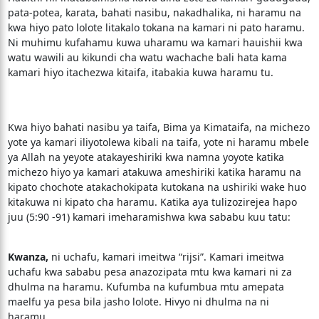
pata-potea, karata, bahati nasibu, nakadhalika, ni haramu na
kwa hiyo pato lolote litakalo tokana na kamari ni pato haramu.
Ni muhimu kufahamu kuwa uharamu wa kamari hauishii kwa
watu wawili au kikundi cha watu wachache bali hata kama
kamari hiyo itachezwa kitaifa, itabakia kuwa haramu tu.
Kwa hiyo bahati nasibu ya taifa, Bima ya Kimataifa, na michezo
yote ya kamari iliyotolewa kibali na taifa, yote ni haramu mbele
ya Allah na yeyote atakayeshiriki kwa namna yoyote katika
michezo hiyo ya kamari atakuwa ameshiriki katika haramu na
kipato chochote atakachokipata kutokana na ushiriki wake huo
kitakuwa ni kipato cha haramu. Katika aya tulizozirejea hapo
juu (5:90 -91) kamari imeharamishwa kwa sababu kuu tatu:
Kwanza,
ni uchafu, kamari imeitwa “rijsi”. Kamari imeitwa
uchafu kwa sababu pesa anazozipata mtu kwa kamari ni za
dhulma na haramu. Kufumba na kufumbua mtu amepata
maelfu ya pesa bila jasho lolote. Hivyo ni dhulma na ni
haramu.