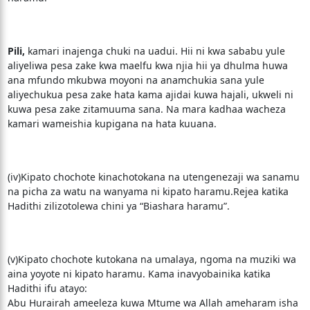
Pili,
kamari inajenga chuki na uadui. Hii ni kwa sababu yule
aliyeliwa pesa zake kwa maelfu kwa njia hii ya dhulma huwa
ana mfundo mkubwa moyoni na anamchukia sana yule
aliyechukua pesa zake hata kama ajidai kuwa hajali, ukweli ni
kuwa pesa zake zitamuuma sana. Na mara kadhaa wacheza
kamari wameishia kupigana na hata kuuana.
(iv)Kipato chochote kinachotokana na utengenezaji wa sanamu
na picha za watu na wanyama ni kipato haramu.Rejea katika
Hadithi zilizotolewa chini ya “Biashara haramu”.
(v)Kipato chochote kutokana na umalaya, ngoma na muziki wa
aina yoyote ni kipato haramu. Kama inavyobainika katika
Hadithi ifu atayo:
Abu Hurairah ameeleza kuwa Mtume wa Allah ameharam isha