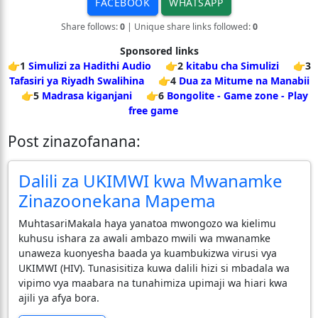
FACEBOOK
WHATSAPP
Share follows:
0
| Unique share links followed:
0
Sponsored links
👉1
Simulizi za Hadithi Audio
👉2
kitabu cha Simulizi
👉3
Tafasiri ya Riyadh Swalihina
👉4
Dua za Mitume na Manabii
👉5
Madrasa kiganjani
👉6
Bongolite - Game zone - Play
free game
Post zinazofanana:
Dalili za UKIMWI kwa Mwanamke
Zinazoonekana Mapema
​Muhtasari ​Makala haya yanatoa mwongozo wa kielimu
kuhusu ishara za awali ambazo mwili wa mwanamke
unaweza kuonyesha baada ya kuambukizwa virusi vya
UKIMWI (HIV). Tunasisitiza kuwa dalili hizi si mbadala wa
vipimo vya maabara na tunahimiza upimaji wa hiari kwa
ajili ya afya bora.