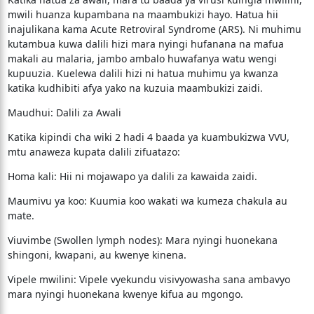
mwili huanza kupambana na maambukizi hayo. Hatua hii
inajulikana kama Acute Retroviral Syndrome (ARS). Ni muhimu
kutambua kuwa dalili hizi mara nyingi hufanana na mafua
makali au malaria, jambo ambalo huwafanya watu wengi
kupuuzia. Kuelewa dalili hizi ni hatua muhimu ya kwanza
katika kudhibiti afya yako na kuzuia maambukizi zaidi.
​Maudhui: Dalili za Awali
​Katika kipindi cha wiki 2 hadi 4 baada ya kuambukizwa VVU,
mtu anaweza kupata dalili zifuatazo:
​Homa kali: Hii ni mojawapo ya dalili za kawaida zaidi.
​Maumivu ya koo: Kuumia koo wakati wa kumeza chakula au
mate.
​Viuvimbe (Swollen lymph nodes): Mara nyingi huonekana
shingoni, kwapani, au kwenye kinena.
​Vipele mwilini: Vipele vyekundu visivyowasha sana ambavyo
mara nyingi huonekana kwenye kifua au mgongo.