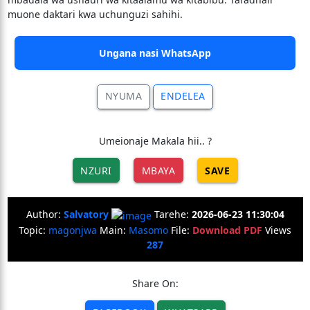
muone daktari kwa uchunguzi sahihi.
Ungana nasi WhatsApp
NYUMA
ENDELEA
Umeionaje Makala hii.. ?
NZURI
MBAYA
SAVE
Author:
Salvatory
Tarehe:
2026-06-23 11:30:04
Topic:
magonjwa
Main:
Masomo
File:
Download PDF
Views
287
Share On: