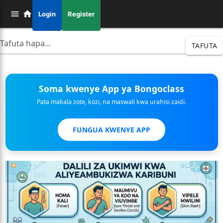
Login
Register
TAFUTA
Soma kwenye App ya Bongoclass
Pata makala zote, kozi, na maswali kwa urahisi zaidi.
FUNGUA KWENYE APP