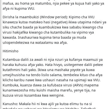
mafua, au homa ya matumbo, njia pekee ya kujua hali yako ya
afya ni kupima VVU.
​Dirisha la maambukizi (Window period): Kipimo cha VVU
kinaweza kutoa matokeo hasi (negative) ikiwa utapima ndani ya
siku chache baada ya kuambukizwa kwa sababu kiwango cha
virusi hakijafika kiwango cha kutambulika na vipimo vya
kawaida. Inashauriwa kupima tena baada ya muda
uliopendekezwa na wataalamu wa afya.
​Hitimisho
​Kutambua dalili za awali ni njia nzuri ya kufanya maamuzi ya
haraka kuhusu afya yako. Hata hivyo, usitegemee dalili pekee
kutathmini hali yako. Ikiwa una mashaka yoyote ya kuwa
umejihusisha na tendo lisilo salama, tembelea kituo cha afya
kilicho karibu nawe kwa ushauri nasaha na upimaji wa VVU.
Kumbuka, kuanza dawa za kufubaza virusi (ARVs) mapema
kunamwezesha mtu kuishi maisha marefu, yenye tija, na
kuzuia virusi kusambaa kwa wengine.
​Kanusho: Makala hii ni kwa ajili ya kutoa elimu tu na si
mbadala wa ushauri wa kitaalamu wa kitabibu. Tafadhali