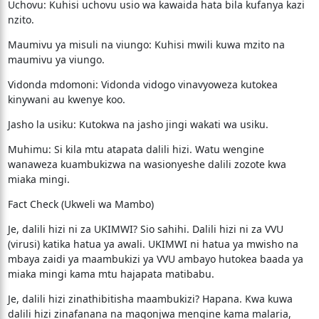
​Uchovu: Kuhisi uchovu usio wa kawaida hata bila kufanya kazi
nzito.
​Maumivu ya misuli na viungo: Kuhisi mwili kuwa mzito na
maumivu ya viungo.
​Vidonda mdomoni: Vidonda vidogo vinavyoweza kutokea
kinywani au kwenye koo.
​Jasho la usiku: Kutokwa na jasho jingi wakati wa usiku.
​Muhimu: Si kila mtu atapata dalili hizi. Watu wengine
wanaweza kuambukizwa na wasionyeshe dalili zozote kwa
miaka mingi.
​Fact Check (Ukweli wa Mambo)
​Je, dalili hizi ni za UKIMWI? Sio sahihi. Dalili hizi ni za VVU
(virusi) katika hatua ya awali. UKIMWI ni hatua ya mwisho na
mbaya zaidi ya maambukizi ya VVU ambayo hutokea baada ya
miaka mingi kama mtu hajapata matibabu.
​Je, dalili hizi zinathibitisha maambukizi? Hapana. Kwa kuwa
dalili hizi zinafanana na magonjwa mengine kama malaria,