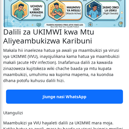
Dalili za UKIMWI kwa Mtu
Aliyeambukizwa Karibuni
Makala hii inaelezea hatua ya awali ya maambukizi ya virusi
vya UKIMWI (VVU), inayojulikana kama hatua ya maambukizi
makali (acute HIV infection). Inafafanua dalili za kawaida
zinazoweza kujitokeza wiki chache baada ya mtu kupata
maambukizi, umuhimu wa kupima mapema, na kuondoa
dhana potofu kuhusu dalili hizi.
Jiunge nasi WhatsApp
Utangulizi
​Maambukizi ya VVU hayaleti dalili za UKIMWI mara moja.
Katika hatua za awali, mara tu baada ya virusi kuingia mwilini,