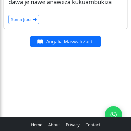
dawa je nawe anaweza kukuambukiza
Soma Jibu
Angalia Maswali Zaidi
Home
About
Privacy
Contact