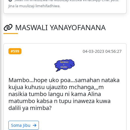
Jina la muulizaji limehifadhiwa.
MASWALI YANAYOFANANA
04-03-2023 04:56:27
#599
Mambo...hope uko poa...samahan nataka
kujua kuhusu ujauzito mchanga,,,m
nasikia tumbo langu ni kama Alina
matumbo kabsa n tupu inaweza kuwa
dalili ya mimba?
Soma Jibu