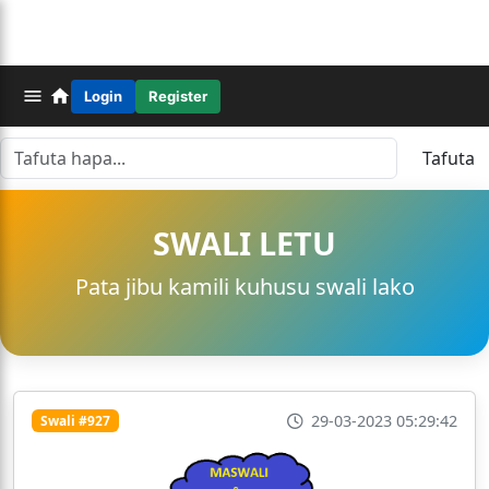
Login
Register
Tafuta
SWALI LETU
Pata jibu kamili kuhusu swali lako
29-03-2023 05:29:42
Swali #927