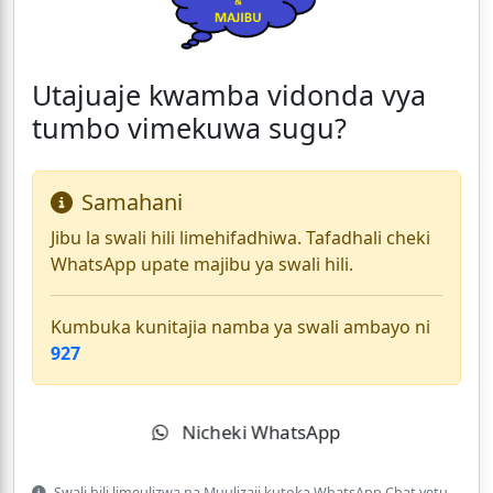
Utajuaje kwamba vidonda vya
tumbo vimekuwa sugu?
Samahani
Jibu la swali hili limehifadhiwa. Tafadhali cheki
WhatsApp upate majibu ya swali hili.
Kumbuka kunitajia namba ya swali ambayo ni
927
Nicheki WhatsApp
Swali hili limeulizwa na Muulizaji kutoka WhatsApp Chat yetu.