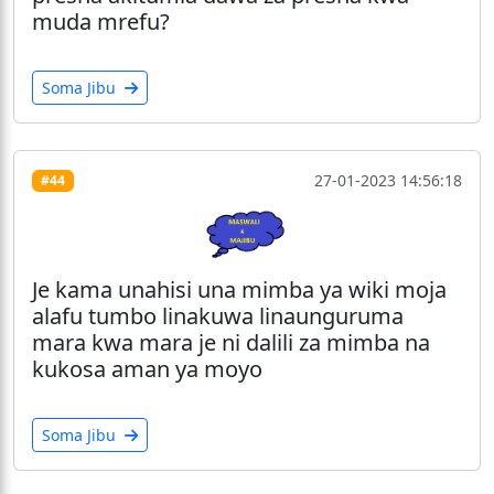
muda mrefu?
Soma Jibu
27-01-2023 14:56:18
#44
Je kama unahisi una mimba ya wiki moja
alafu tumbo linakuwa linaunguruma
mara kwa mara je ni dalili za mimba na
kukosa aman ya moyo
Soma Jibu