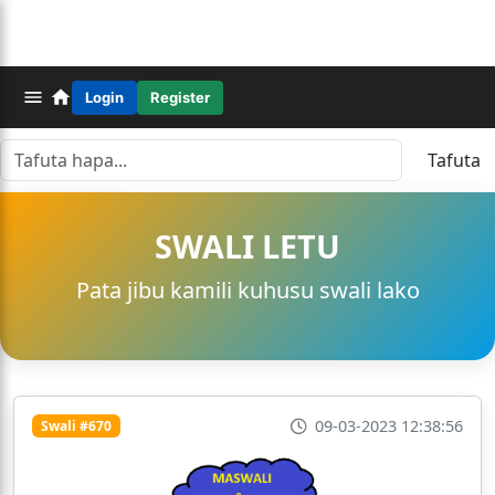
Login
Register
Tafuta
SWALI LETU
Pata jibu kamili kuhusu swali lako
09-03-2023 12:38:56
Swali #670