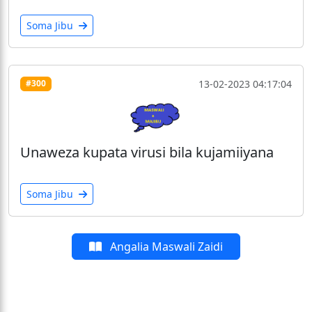
Soma Jibu
13-02-2023 04:17:04
#300
Unaweza kupata virusi bila kujamiiyana
Soma Jibu
Angalia Maswali Zaidi