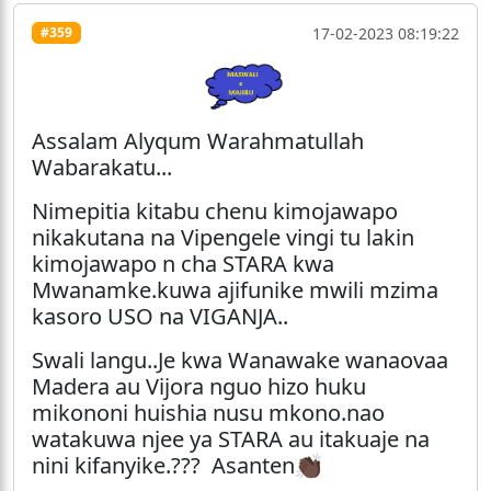
17-02-2023 08:19:22
#359
Assalam Alyqum Warahmatullah
Wabarakatu...
Nimepitia kitabu chenu kimojawapo
nikakutana na Vipengele vingi tu lakin
kimojawapo n cha STARA kwa
Mwanamke.kuwa ajifunike mwili mzima
kasoro USO na VIGANJA..
Swali langu..Je kwa Wanawake wanaovaa
Madera au Vijora nguo hizo huku
mikononi huishia nusu mkono.nao
watakuwa njee ya STARA au itakuaje na
nini kifanyike.??? Asanten👏🏿