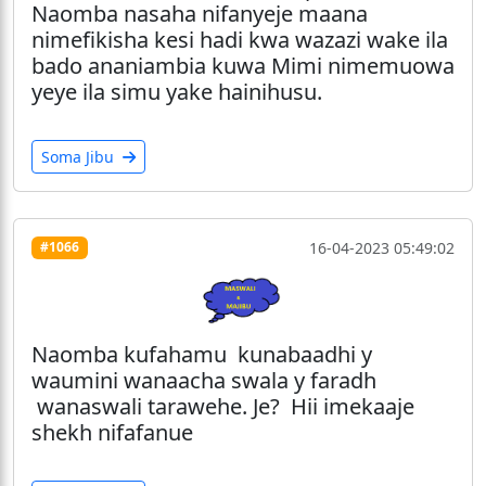
Naomba nasaha nifanyeje maana
nimefikisha kesi hadi kwa wazazi wake ila
bado ananiambia kuwa Mimi nimemuowa
yeye ila simu yake hainihusu.
Soma Jibu
16-04-2023 05:49:02
#1066
Naomba kufahamu kunabaadhi y
waumini wanaacha swala y faradh
wanaswali tarawehe. Je? Hii imekaaje
shekh nifafanue