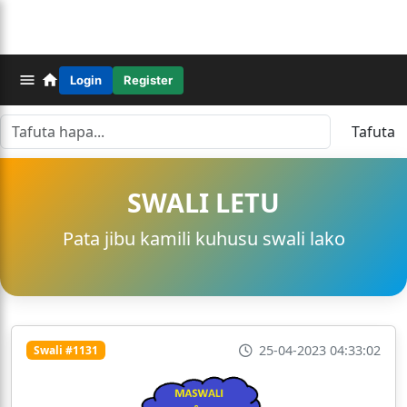
Login
Register
Tafuta
SWALI LETU
Pata jibu kamili kuhusu swali lako
25-04-2023 04:33:02
Swali #1131