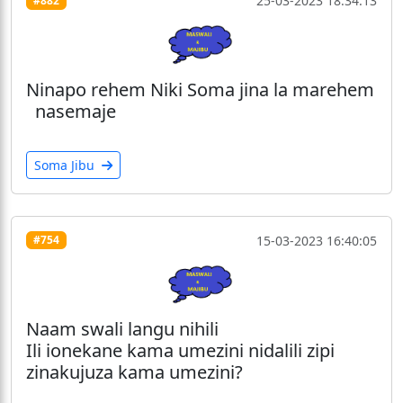
25-03-2023 18:34:13
#882
Ninapo rehem Niki Soma jina la marehem
nasemaje
Soma Jibu
15-03-2023 16:40:05
#754
Naam swali langu nihili
Ili ionekane kama umezini nidalili zipi
zinakujuza kama umezini?