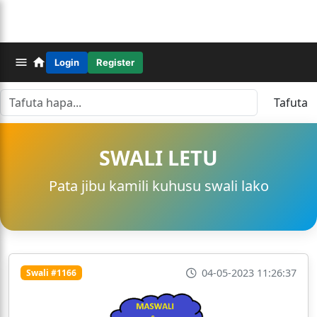
Login
Register
Tafuta
SWALI LETU
Pata jibu kamili kuhusu swali lako
04-05-2023 11:26:37
Swali #1166