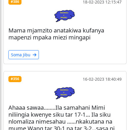
18-02-2023 12:15:47
#386
Mama mjamzito anatakiwa kufanya
mapenzi mpaka miezi mingapi
Soma Jibu
16-02-2023 18:40:49
#356
Ahaaa sawaa........Ila samahani Mimi
niliingia kwenye siku tar 17-1... Ila siku
nlomaliza nimesahau ......nkakutana na
mume Wang tar 30-1 na tar 3-2...sasa ni