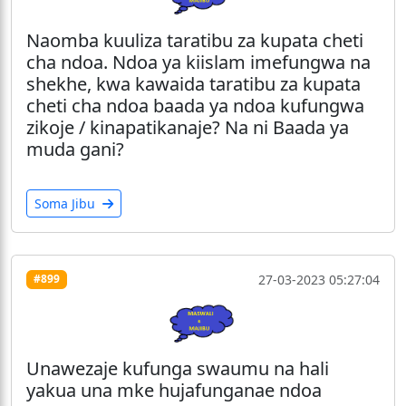
Naomba kuuliza taratibu za kupata cheti
cha ndoa. Ndoa ya kiislam imefungwa na
shekhe, kwa kawaida taratibu za kupata
cheti cha ndoa baada ya ndoa kufungwa
zikoje / kinapatikanaje? Na ni Baada ya
muda gani?
Soma Jibu
27-03-2023 05:27:04
#899
Unawezaje kufunga swaumu na hali
yakua una mke hujafunganae ndoa