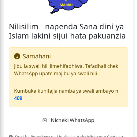
Nilisilim napenda Sana dini ya
Islam lakini sijui hata pakuanzia
Samahani
Jibu la swali hili limehifadhiwa. Tafadhali cheki
WhatsApp upate majibu ya swali hili.
Kumbuka kunitajia namba ya swali ambayo ni
409
Nicheki WhatsApp
Swali hili limeulizwa na Muulizaji kutoka WhatsApp Chat yetu.