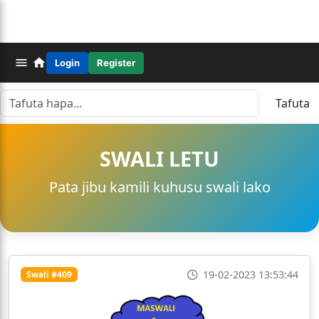
Login
Register
Tafuta
SWALI LETU
Pata jibu kamili kuhusu swali lako
19-02-2023 13:53:44
Swali #409