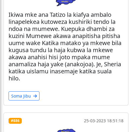
Ikiwa mke ana Tatizo la kiafya ambalo
linapelekea kutoweza kushiriki tendo la
ndoa na mumewe. Kuepuka dhambi za
kuzini Mumewe akawa anapitisha pitisha
uume wake Katika matako ya mkewe bila
kugusa tundu la haja kubwa la mkewe
akawa anahisi hisi joto mpaka mume
anamaliza haja yake (anakojoa). Je, Sheria
katika uislamu inasemaje katika suala
hilo.
Soma Jibu
25-03-2023 18:51:18
#886