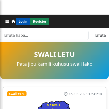
Login
Register
Tafuta
SWALI LETU
Pata jibu kamili kuhusu swali lako
09-03-2023 12:41:14
Swali #673