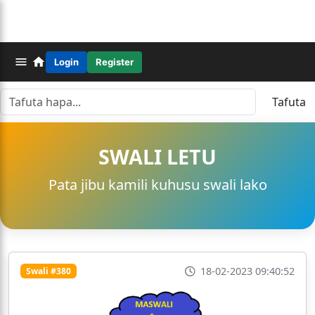
Login
Register
Tafuta
SWALI LETU
Pata jibu kamili kuhusu swali lako
18-02-2023 09:40:52
Swali #380