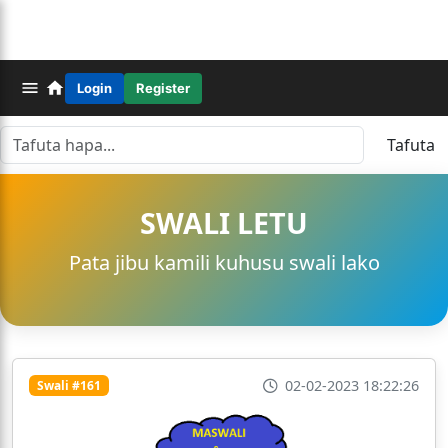
Login
Register
Tafuta
SWALI LETU
Pata jibu kamili kuhusu swali lako
02-02-2023 18:22:26
Swali #161