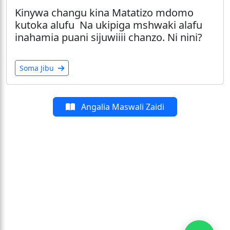
Kinywa changu kina Matatizo mdomo
kutoka alufu Na ukipiga mshwaki alafu
inahamia puani sijuwiiii chanzo. Ni nini?
Soma Jibu
Angalia Maswali Zaidi