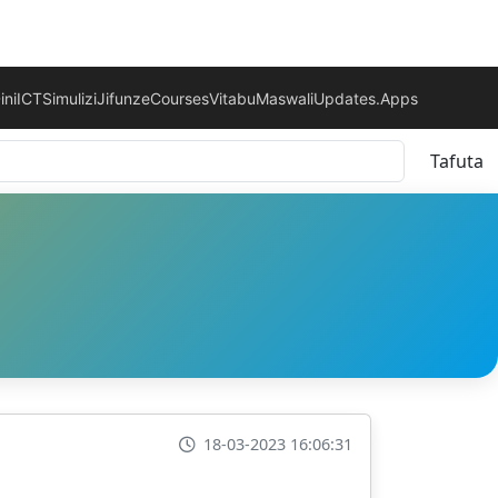
ini
ICT
Simulizi
Jifunze
Courses
Vitabu
Maswali
Updates.
Apps
Tafuta
18-03-2023 16:06:31