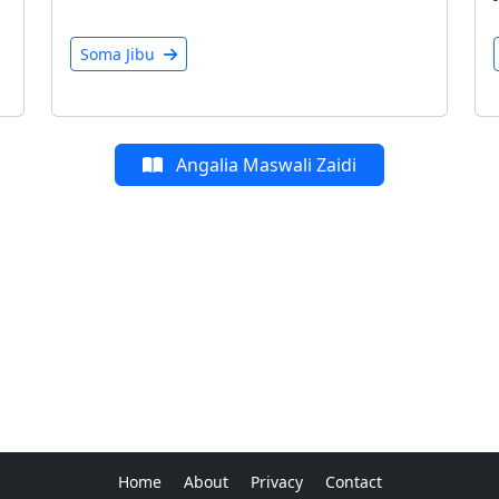
Soma Jibu
Angalia Maswali Zaidi
Home
About
Privacy
Contact