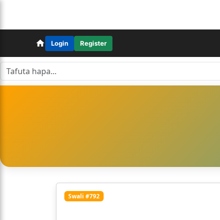
Login
Register
Swali #792