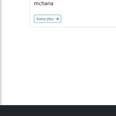
mchana
Soma Jibu