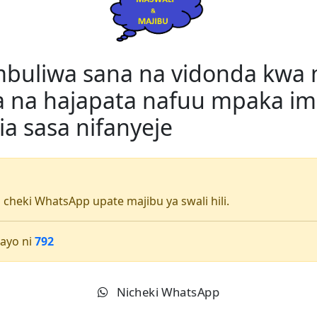
uliwa sana na vidonda kwa 
a na hajapata nafuu mpaka im
a sasa nifanyeje
li cheki WhatsApp upate majibu ya swali hili.
ayo ni
792
Nicheki WhatsApp