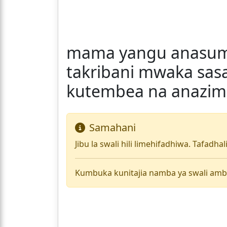
mama yangu anasumb
takribani mwaka sas
kutembea na anazimi
Samahani
Jibu la swali hili limehifadhiwa. Tafadha
Kumbuka kunitajia namba ya swali amb