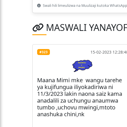
Swali hili limeulizwa na Muulizaji kutoka WhatsApp 
MASWALI YANAYO
15-02-2023 12:28:4
#323
Maana Mimi mke wangu tarehe
ya kujifungua iliyokadiriwa ni
11/3/2023 lakin naona saiz kama
anadalili za uchungu anaumwa
tumbo ,uchovu mwingi,mtoto
anashuka chini,nk