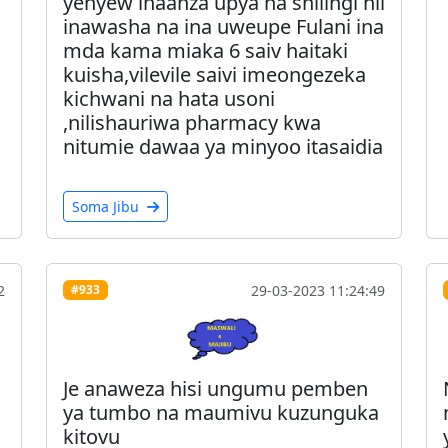
yenyew inaanza upya na shilingi hii
inawasha na ina uweupe Fulani ina
mda kama miaka 6 saiv haitaki
kuisha,vilevile saivi imeongezeka
kichwani na hata usoni
,nilishauriwa pharmacy kwa
nitumie dawaa ya minyoo itasaidia
Soma Jibu
2
29-03-2023 11:24:49
#933
Je anaweza hisi ungumu pemben
ya tumbo na maumivu kuzunguka
kitovu