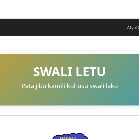
Afya
D
SWALI LETU
Pata jibu kamili kuhusu swali lako