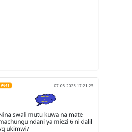
07-03-2023 17:21:25
#641
Nina swali mutu kuwa na mate
machungu ndani ya miezi 6 ni dalil
yq ukimwi?