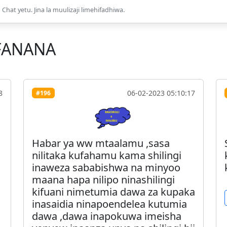
Chat yetu. Jina la muulizaji limehifadhiwa.
FANANA
8
06-02-2023 05:10:17
#196
Habar ya ww mtaalamu ,sasa
nilitaka kufahamu kama shilingi
inaweza sababishwa na minyoo
maana hapa nilipo ninashilingi
kifuani nimetumia dawa za kupaka
inasaidia ninapoendelea kutumia
dawa ,dawa inapokuwa imeisha