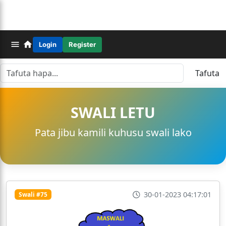
Login
Register
Tafuta
SWALI LETU
Pata jibu kamili kuhusu swali lako
30-01-2023 04:17:01
Swali #75