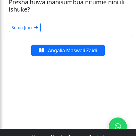
Presha huwa inanisumbua nitumie nini ili
ishuke?
Soma Jibu
Angalia Maswali Zaidi