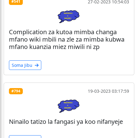
27-02-2023 10:54:03
#541
Complication za kutoa mimba changa
mfano wiki mbili na zle za mimba kubwa
mfano kuanzia miez miwili ni zp
Soma Jibu
19-03-2023 03:17:59
#794
Ninailo tatizo la fangasi ya koo nifanyeje