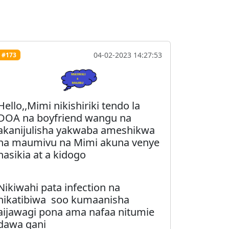
04-02-2023 14:27:53
#173
Hello,,Mimi nikishiriki tendo la
DOA na boyfriend wangu na
akanijulisha yakwaba ameshikwa
na maumivu na Mimi akuna venye
nasikia at a kidogo
Nikiwahi pata infection na
nikatibiwa soo kumaanisha
aijawagi pona ama nafaa nitumie
dawa gani