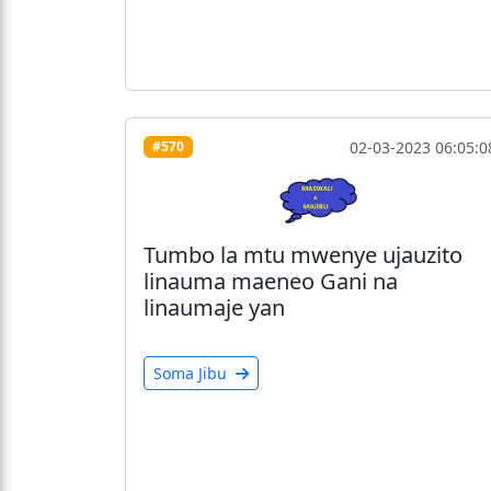
02-03-2023 06:05:0
#570
Tumbo la mtu mwenye ujauzito
linauma maeneo Gani na
linaumaje yan
Soma Jibu