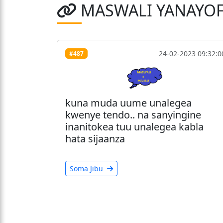
MASWALI YANAYO
24-02-2023 09:32:0
#487
kuna muda uume unalegea
kwenye tendo.. na sanyingine
inanitokea tuu unalegea kabla
hata sijaanza
Soma Jibu