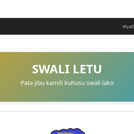
Afya
D
SWALI LETU
Pata jibu kamili kuhusu swali lako