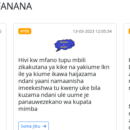
FANANA
0
13-03-2023 12:05:34
#720
Hivi kw mfano tupu mbili
zikakutana ya kike na yakiume lkn
ile ya kiume ikawa haijazama
ndani yaani namaanisha
imeekeshwa tu kweny uke bila
kuzama ndani ule uume je
panauwezekano wa kupata
mimba
Soma Jibu