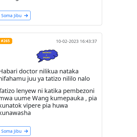
Soma Jibu
10-02-2023 16:43:37
#265
Habari doctor nilikua nataka
nifahamu juu ya tatizo nililo nalo
Tatizo lenyew ni katika pembezoni
mwa uume Wang kumepauka , pia
kunatok vipere pia huwa
kunawasha
Soma Jibu