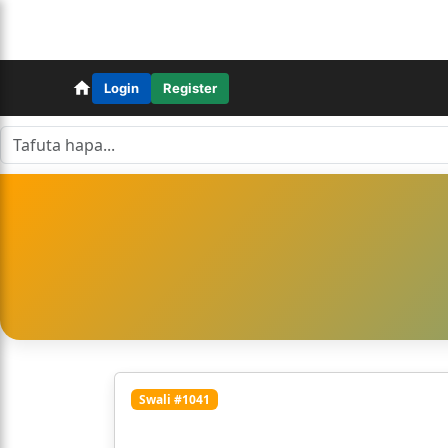
Login
Register
Swali #1041