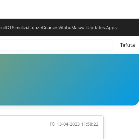
ini
ICT
Simulizi
Jifunze
Courses
Vitabu
Maswali
Updates.
Apps
Tafuta
13-04-2023 11:58:22