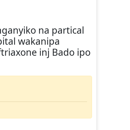
ganyiko na partical
pital wakanipa
triaxone inj Bado ipo