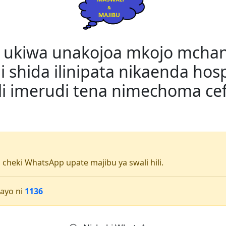
a ukiwa unakojoa mkojo mchan
i shida ilinipata nikaenda hos
ali imerudi tena nimechoma cef
li cheki WhatsApp upate majibu ya swali hili.
ayo ni
1136