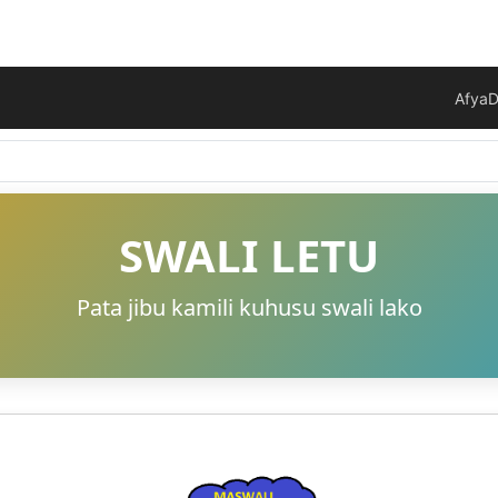
Afya
D
SWALI LETU
Pata jibu kamili kuhusu swali lako