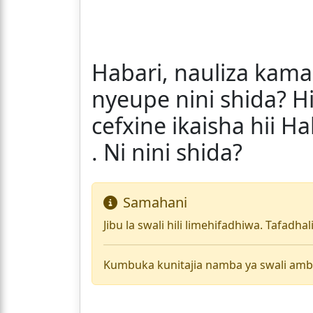
Habari, nauliza kam
nyeupe nini shida? Hi
cefxine ikaisha hii H
. Ni nini shida?
Samahani
Jibu la swali hili limehifadhiwa. Tafadha
Kumbuka kunitajia namba ya swali amb