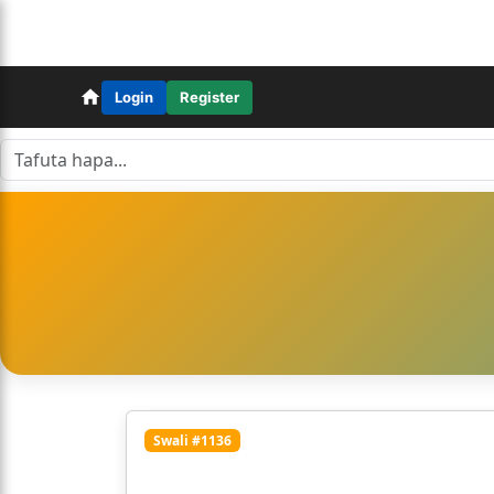
Login
Register
Swali #1136