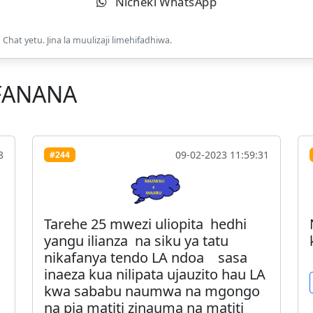
Nicheki WhatsApp
Chat yetu. Jina la muulizaji limehifadhiwa.
FANANA
8
09-02-2023 11:59:31
#244
Tarehe 25 mwezi uliopita hedhi
yangu ilianza na siku ya tatu
nikafanya tendo LA ndoa sasa
inaeza kua nilipata ujauzito hau LA
kwa sababu naumwa na mgongo
na pia matiti zinauma na matiti