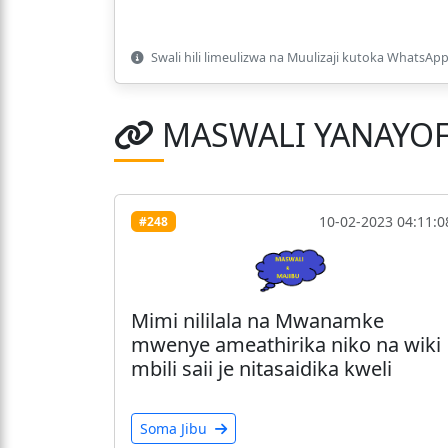
Swali hili limeulizwa na Muulizaji kutoka WhatsApp 
MASWALI YANAYO
10-02-2023 04:11:0
#248
Mimi nililala na Mwanamke
mwenye ameathirika niko na wiki
mbili saii je nitasaidika kweli
Soma Jibu