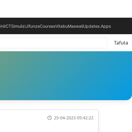
ini
ICT
Simulizi
Jifunze
Courses
Vitabu
Maswali
Updates.
Apps
Tafuta
25-04-2023 05:42:22