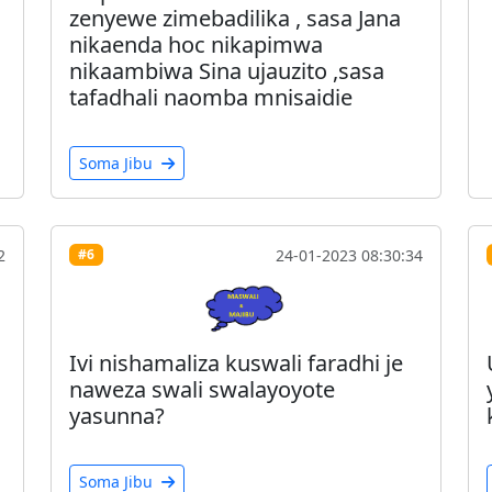
zenyewe zimebadilika , sasa Jana
nikaenda hoc nikapimwa
nikaambiwa Sina ujauzito ,sasa
tafadhali naomba mnisaidie
Soma Jibu
2
24-01-2023 08:30:34
#6
Ivi nishamaliza kuswali faradhi je
naweza swali swalayoyote
yasunna?
Soma Jibu