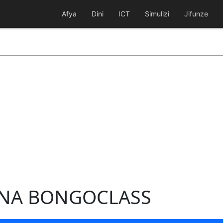
Afya
Dini
ICT
Simulizi
Jifunze
NA BONGOCLASS