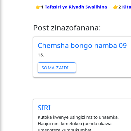
👉1
Tafasiri ya Riyadh Swalihina
👉2
Kit
Post zinazofanana:
Chemsha bongo namba 09
16.
SOMA ZAIDI...
SIRI
Kutoka kwenye usingizi mzito unaamka,
Haujui nini kimetokea (uenda ukawa
umepoteza kumbukumba).