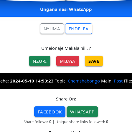
Ungana nasi WhatsApp
NYUMA
ENDELEA
Umeionaje Makala hii.. ?
NZURI
MBAYA
SAVE
rehe:
2024-05-10 14:53:23
Topic:
Chemshabongo
Main:
Post
File
Share On:
FACEBOOK
WHATSAPP
Share follows:
0
| Unique share links followed:
0