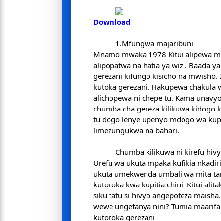
Download
1.Mfungwa majaribuni
Mnamo mwaka 1978 Kitui alipewa maj
alipopatwa na hatia ya wizi. Baada ya
gerezani kifungo kisicho na mwisho. I
kutoka gerezani. Hakupewa chakula w
alichopewa ni chepe tu. Kama unavyo
chumba cha gereza kilikuwa kidogo k
tu dogo lenye upenyo mdogo wa kup
limezungukwa na bahari.
Chumba kilikuwa ni kirefu hiv
Urefu wa ukuta mpaka kufikia nkadiris
ukuta umekwenda umbali wa mita ta
kutoroka kwa kupitia chini. Kitui alitakiwa atoroke ndani ya
siku tatu si hivyo angepoteza maisha.
wewe ungefanya nini? Tumia maarifa
kutoroka gerezani