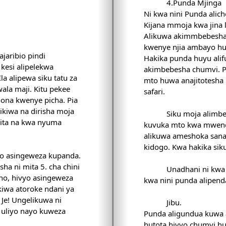
4.Punda Mjinga
Ni kwa nini Punda alic
Kijana mmoja kwa jina 
Alikuwa akimmbebesha 
kwenye njia ambayo h
aribio pindi
Hakika punda huyu alifu
 kesi alipelekwa
akimbebesha chumvi. P
la alipewa siku tatu za
mto huwa anajitotesha
ala maji. Kitu pekee
safari.
ona kwenye picha. Pia
ikiwa na dirisha moja
Siku moja alimbe
ita na kwa nyuma
kuvuka mto kwa mwend
alikuwa ameshoka sana
kidogo. Kwa hakika siku 
yo asingeweza kupanda.
ha ni mita 5. cha chini
Unadhani ni kwa n
no, hivyo asingeweza
kwa nini punda alipend
 Je! Ungelikuwa ni
Jibu.
 uliyo nayo kuweza
Punda aligundua kuwa 
hutota hivyo chumvi h