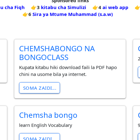
Sponsored links
au cha Fiqh
👉3
kitabu cha Simulizi
👉4
ai web app

👉6
Sira ya Mtume Muhammad (s.a.w)
CHEMSHABONGO NA
BONGOCLASS
Kupata kitabu hiki download faili la PDF hapo
chini na usome bila ya internet.
SOMA ZAIDI...
Chemsha bongo
learn English Vocabulary
9
SOMA ZAIDI...