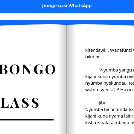
Jiunge nasi WhatsApp
kitendawili. Wanafunzi 
hiko ni:
BONGO
“Nyumba yangu ni
kijani kuna nyumba ny
nyumba nyekundau. Nd
watoto weusi”Je! Hii ni
LASS
Jibu
Nyumba hii ni tunda tiki
kijani kuna nyama lain
kisha zinafata mbegu n