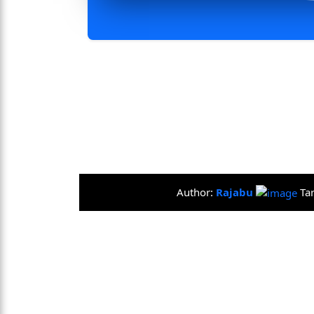
Author:
Rajabu
Ta