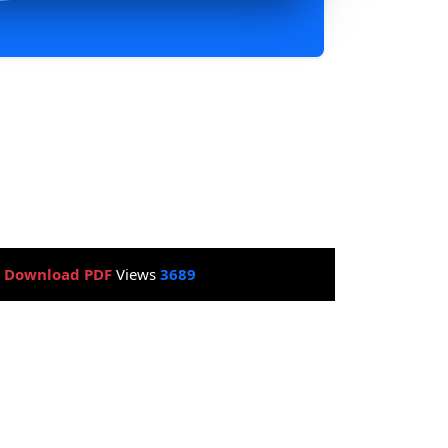
:
Download PDF
Views
3689