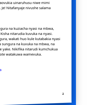
ovukia uinaruhusu niwe mimi
Je! Nitafanyaje nivushe salama
ngura na kuziacha nyasi na mbwa,
Kisha nitarudia kuvuka na nyasi.
ngura, wakati huo kule kutabakia nyasi
cha sungura na kuvuka na mbwa, na
 yake. Nikifika nitarudi kumchukua
wote watakuwa wamevuka.
a
2