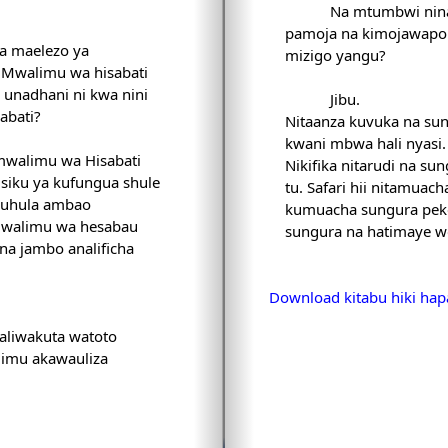
Na mtumbwi nina
pamoja na kimojawapo. 
na maelezo ya
mizigo yangu?
Mwalimu wa hisabati
e unadhani ni kwa nini
Jibu.
abati?
Nitaanza kuvuka na su
kwani mbwa hali nyasi. 
Nikifika nitarudi na su
 siku ya kufungua shule
tu. Safari hii nitamua
muhula ambao
kumuacha sungura peke
 Mwalimu wa hesabau
sungura na hatimaye 
a jambo analificha
Download kitabu hiki hap
 aliwakuta watoto
limu akawauliza