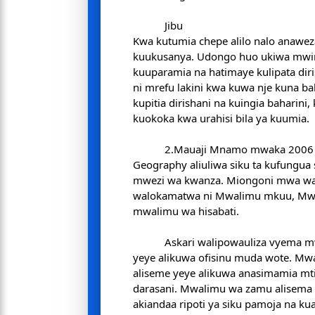
Jibu
Kwa kutumia chepe alilo nalo anawe
kuukusanya. Udongo huo ukiwa mwi
kuuparamia na hatimaye kulipata diri
ni mrefu lakini kwa kuwa nje kuna ba
kupitia dirishani na kuingia baharini
kuokoka kwa urahisi bila ya kuumia.
2.Mauaji Mnamo mwaka 2006 Mwalimu wa
Geography aliuliwa siku ta kufungua s
mwezi wa kwanza. Miongoni mwa w
walokamatwa ni Mwalimu mkuu, Mw
mwalimu wa hisabati.
Askari walipowauliza vyema
yeye alikuwa ofisinu muda wote. Mwa
aliseme yeye alikuwa anasimamia mt
darasani. Mwalimu wa zamu alisema 
akiandaa ripoti ya siku pamoja na 