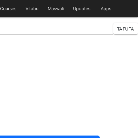
Courses
Vitabu
Maswali
Updates.
Apps
TAFUTA