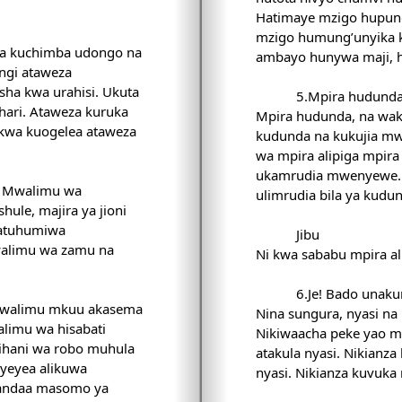
Hatimaye mzigo hupungu
mzigo humung’unyika k
za kuchimba udongo na
ambayo hunywa maji, h
ngi ataweza
sha kwa urahisi. Ukuta
5.Mpira hudund
hari. Ataweza kuruka
Mpira hudunda, na wak
, kwa kuogelea ataweza
kudunda na kukujia mw
wa mpira alipiga mpira
ukamrudia mwenyewe. 
ulimrudia bila ya kudu
hule, majira ya jioni
atuhumiwa
Jibu
alimu wa zamu na
Ni kwa sababu mpira al
6.Je! Bado unak
 mwalimu mkuu akasema
Nina sungura, nyasi n
limu wa hisabati
Nikiwaacha peke yao m
ihani wa robo muhula
atakula nyasi. Nikianz
yeyea alikuwa
nyasi. Nikianza kuvuka
kuandaa masomo ya