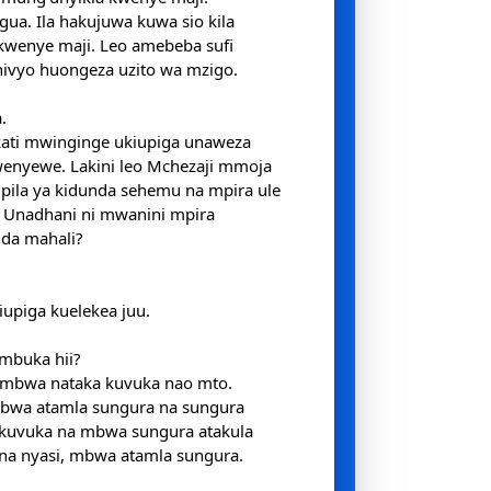
a. Ila hakujuwa kuwa sio kila
wenye maji. Leo amebeba sufi
ivyo huongeza uzito wa mzigo.
a.
ati mwinginge ukiupiga unaweza
enyewe. Lakini leo Mchezaji mmoja
 pila ya kidunda sehemu na mpira ule
Unadhani ni mwanini mpira
nda mahali?
iupiga kuelekea juu.
umbuka hii?
a mbwa nataka kuvuka nao mto.
bwa atamla sungura na sungura
a kuvuka na mbwa sungura atakula
 na nyasi, mbwa atamla sungura.