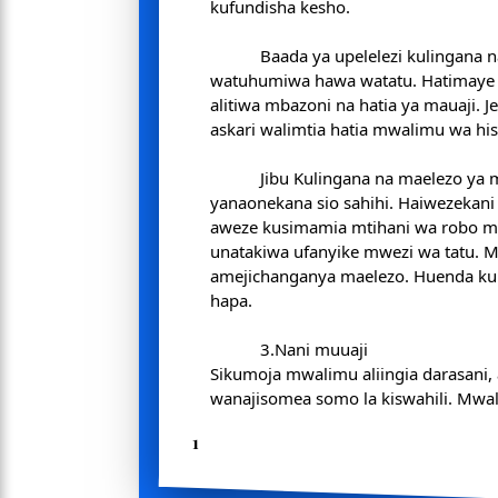
kufundisha kesho.
Baada ya upelelezi kulingana 
watuhumiwa hawa watatu. Hatimaye 
alitiwa mbazoni na hatia ya mauaji. J
askari walimtia hatia mwalimu wa his
Jibu Kulingana na maelezo ya mwalimu wa Hisabati
yanaonekana sio sahihi. Haiwezekani
aweze kusimamia mtihani wa robo 
unatakiwa ufanyike mwezi wa tatu.
amejichanganya maelezo. Huenda kun
hapa.
3.Nani muuaji
Sikumoja mwalimu aliingia darasani,
wanajisomea somo la kiswahili. Mwa
1