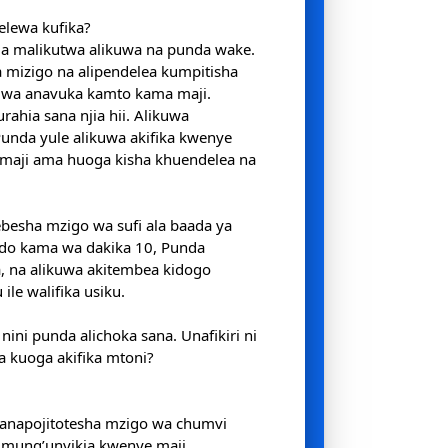
helewa kufika?
la malikutwa alikuwa na punda wake.
mizigo na alipendelea kumpitisha
uwa anavuka kamto kama maji.
rahia sana njia hii. Alikuwa
unda yule alikuwa akifika kwenye
 maji ama huoga kisha khuendelea na
besha mzigo wa sufi ala baada ya
o kama wa dakika 10, Punda
, na alikuwa akitembea kidogo
ile walifika usiku.
ini punda alichoka sana. Unafikiri ni
a kuoga akifika mtoni?
anapojitotesha mzigo wa chumvi
umung’unyikia kwenye maji.