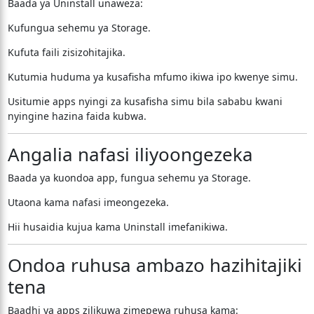
Baada ya Uninstall unaweza:
Kufungua sehemu ya Storage.
Kufuta faili zisizohitajika.
Kutumia huduma ya kusafisha mfumo ikiwa ipo kwenye simu.
Usitumie apps nyingi za kusafisha simu bila sababu kwani
nyingine hazina faida kubwa.
Angalia nafasi iliyoongezeka
Baada ya kuondoa app, fungua sehemu ya Storage.
Utaona kama nafasi imeongezeka.
Hii husaidia kujua kama Uninstall imefanikiwa.
Ondoa ruhusa ambazo hazihitajiki
tena
Baadhi ya apps zilikuwa zimepewa ruhusa kama: