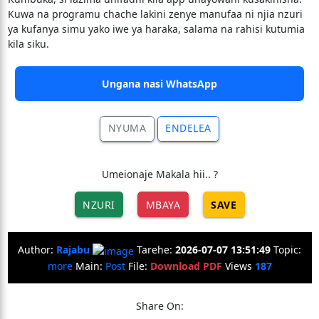
Kuwa na programu chache lakini zenye manufaa ni njia nzuri
ya kufanya simu yako iwe ya haraka, salama na rahisi kutumia
kila siku.
Ungana nasi WhatsApp
NYUMA
ENDELEA
Umeionaje Makala hii.. ?
NZURI
MBAYA
SAVE
Author:
Rajabu
Tarehe:
2026-07-07 13:51:49
Topic:
more
Main:
Post
File:
Download PDF
Views
187
Share On: