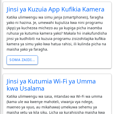
Jinsi ya Kuzuia App Kufikia Kamera
Katika ulimwengu wa simu janja (smartphones), faragha
yako ni hazina. Je, umewahi kujiuliza kwa nini programu
(App) ya kuchezea michezo au ya kupiga picha inaomba
ruhusa ya kutumia kamera yako? Makala hii inakufundisha
jinsi ya kudhibiti na kuzuia programu zisizohitajika kufikia
kamera ya simu yako kwa hatua rahisi, ili kulinda picha na
maisha yako ya faragha.
SOMA ZAIDI...
Jinsi ya Kutumia Wi-Fi ya Umma
kwa Usalama
Katika ulimwengu wa sasa, mtandao wa Wi-Fi wa umma
(kama ule wa kwenye mahoteli, viwanja vya ndege,
maeneo ya vyuo, au mikahawa) umekuwa sehemu ya
maisha yetu ya kila siku. Licha ya kurahisisha maisha kwa