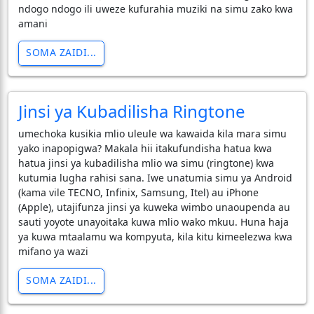
ndogo ndogo ili uweze kufurahia muziki na simu zako kwa
amani
SOMA ZAIDI...
Jinsi ya Kubadilisha Ringtone
umechoka kusikia mlio uleule wa kawaida kila mara simu
yako inapopigwa? Makala hii itakufundisha hatua kwa
hatua jinsi ya kubadilisha mlio wa simu (ringtone) kwa
kutumia lugha rahisi sana. Iwe unatumia simu ya Android
(kama vile TECNO, Infinix, Samsung, Itel) au iPhone
(Apple), utajifunza jinsi ya kuweka wimbo unaoupenda au
sauti yoyote unayoitaka kuwa mlio wako mkuu. Huna haja
ya kuwa mtaalamu wa kompyuta, kila kitu kimeelezwa kwa
mifano ya wazi
SOMA ZAIDI...