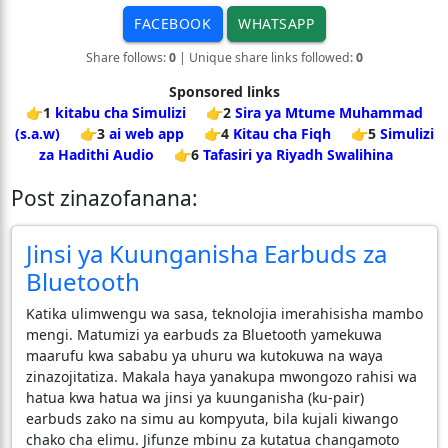
FACEBOOK
WHATSAPP
Share follows:
0
| Unique share links followed:
0
Sponsored links
👉1
kitabu cha Simulizi
👉2
Sira ya Mtume Muhammad
(s.a.w)
👉3
ai web app
👉4
Kitau cha Fiqh
👉5
Simulizi
za Hadithi Audio
👉6
Tafasiri ya Riyadh Swalihina
Post zinazofanana:
Jinsi ya Kuunganisha Earbuds za
Bluetooth
Katika ulimwengu wa sasa, teknolojia imerahisisha mambo
mengi. Matumizi ya earbuds za Bluetooth yamekuwa
maarufu kwa sababu ya uhuru wa kutokuwa na waya
zinazojitatiza. Makala haya yanakupa mwongozo rahisi wa
hatua kwa hatua wa jinsi ya kuunganisha (ku-pair)
earbuds zako na simu au kompyuta, bila kujali kiwango
chako cha elimu. Jifunze mbinu za kutatua changamoto