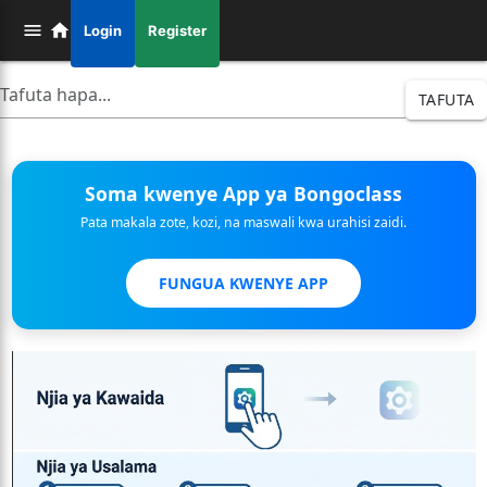
Login
Register
TAFUTA
Soma kwenye App ya Bongoclass
Pata makala zote, kozi, na maswali kwa urahisi zaidi.
FUNGUA KWENYE APP