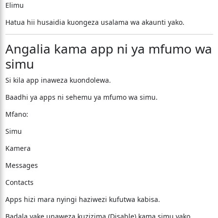
Elimu
Hatua hii husaidia kuongeza usalama wa akaunti yako.
Angalia kama app ni ya mfumo wa
simu
Si kila app inaweza kuondolewa.
Baadhi ya apps ni sehemu ya mfumo wa simu.
Mfano:
Simu
Kamera
Messages
Contacts
Apps hizi mara nyingi haziwezi kufutwa kabisa.
Badala yake unaweza kuzizima (Disable) kama simu yako