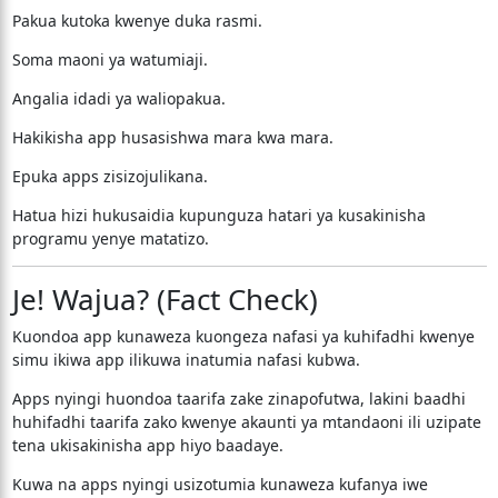
Pakua kutoka kwenye duka rasmi.
Soma maoni ya watumiaji.
Angalia idadi ya waliopakua.
Hakikisha app husasishwa mara kwa mara.
Epuka apps zisizojulikana.
Hatua hizi hukusaidia kupunguza hatari ya kusakinisha
programu yenye matatizo.
Je! Wajua? (Fact Check)
Kuondoa app kunaweza kuongeza nafasi ya kuhifadhi kwenye
simu ikiwa app ilikuwa inatumia nafasi kubwa.
Apps nyingi huondoa taarifa zake zinapofutwa, lakini baadhi
huhifadhi taarifa zako kwenye akaunti ya mtandaoni ili uzipate
tena ukisakinisha app hiyo baadaye.
Kuwa na apps nyingi usizotumia kunaweza kufanya iwe