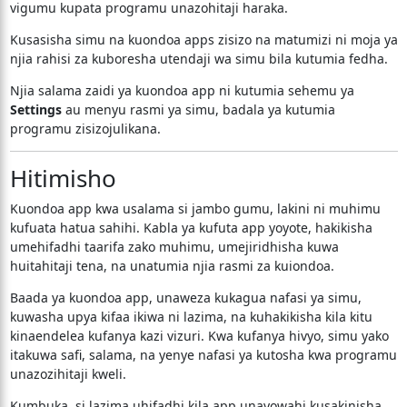
vigumu kupata programu unazohitaji haraka.
Kusasisha simu na kuondoa apps zisizo na matumizi ni moja ya
njia rahisi za kuboresha utendaji wa simu bila kutumia fedha.
Njia salama zaidi ya kuondoa app ni kutumia sehemu ya
Settings
au menyu rasmi ya simu, badala ya kutumia
programu zisizojulikana.
Hitimisho
Kuondoa app kwa usalama si jambo gumu, lakini ni muhimu
kufuata hatua sahihi. Kabla ya kufuta app yoyote, hakikisha
umehifadhi taarifa zako muhimu, umejiridhisha kuwa
huitahitaji tena, na unatumia njia rasmi za kuiondoa.
Baada ya kuondoa app, unaweza kukagua nafasi ya simu,
kuwasha upya kifaa ikiwa ni lazima, na kuhakikisha kila kitu
kinaendelea kufanya kazi vizuri. Kwa kufanya hivyo, simu yako
itakuwa safi, salama, na yenye nafasi ya kutosha kwa programu
unazozihitaji kweli.
Kumbuka, si lazima uhifadhi kila app unayowahi kusakinisha.