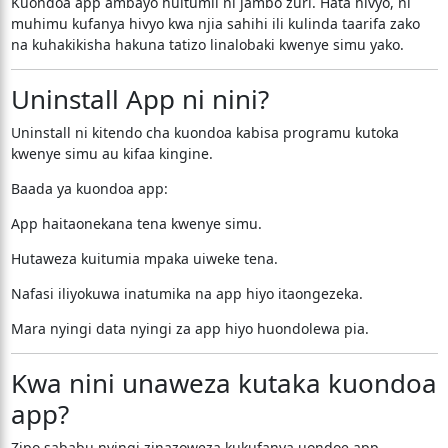
Kuondoa app ambayo huitumii ni jambo zuri. Hata hivyo, ni
muhimu kufanya hivyo kwa njia sahihi ili kulinda taarifa zako
na kuhakikisha hakuna tatizo linalobaki kwenye simu yako.
Uninstall App ni nini?
Uninstall ni kitendo cha kuondoa kabisa programu kutoka
kwenye simu au kifaa kingine.
Baada ya kuondoa app:
App haitaonekana tena kwenye simu.
Hutaweza kuitumia mpaka uiweke tena.
Nafasi iliyokuwa inatumika na app hiyo itaongezeka.
Mara nyingi data nyingi za app hiyo huondolewa pia.
Kwa nini unaweza kutaka kuondoa
app?
Zipo sababu nyingi zinazoweza kukufanya uondoe app.