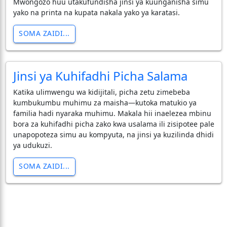
Mwongozo huu utakufundisha jinsi ya kuunganisha simu
yako na printa na kupata nakala yako ya karatasi.
SOMA ZAIDI...
Jinsi ya Kuhifadhi Picha Salama
​Katika ulimwengu wa kidijitali, picha zetu zimebeba
kumbukumbu muhimu za maisha—kutoka matukio ya
familia hadi nyaraka muhimu. Makala hii inaelezea mbinu
bora za kuhifadhi picha zako kwa usalama ili zisipotee pale
unapopoteza simu au kompyuta, na jinsi ya kuzilinda dhidi
ya udukuzi.
SOMA ZAIDI...