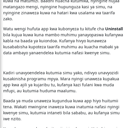
kuwa na matumizi. Baadhi huacha kutumika, nyingine hujaa
matangazo mengi, nyingine hupunguza kasi ya simu, na
nyingine zinaweza kuwa na hatari kwa usalama wa taarifa
zako.
Watu wengi hufuta app kwa kubonyeza tu kitufe cha
Uninstall
bila kujua kuwa kuna mambo muhimu yanayopaswa kufanywa
kabla na baada ya kuiondoa. Kufanya hivyo kunaweza
kusababisha kupoteza taarifa muhimu au kuacha mabaki ya
data ambayo yanaendelea kutumia nafasi kwenye simu.
Kadiri unavyoendelea kutumia simu yako, ndivyo unavyozidi
kusakinisha programu mpya. Mara nyingi unaweza kupakua
app kwa ajili ya kujaribu tu, kufanya kazi fulani kwa muda
mfupi, au kutumia huduma maalumu.
Baada ya muda unaweza kugundua kuwa app hiyo huitumii
tena. Wakati mwingine inaweza kuwa inatumia nafasi nyingi
kwenye simu, kutumia intaneti bila sababu, au kufanya simu
iwe nzito.