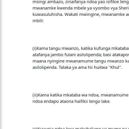
msingi ambazo, zinaifanya ndoa yao isifikie 
mwanamke kwenda mbele ya vyombo vya Sheria ya
kuwasuluhisha. Wakati mwingine, mwanamke an
mbili:
(i)Kama tangu mwanzo, katika kufunga mkatab
atafanya jambo fulani asilolipenda; basi atak
maana nyingine mwanamume tangu mwanzo katik
asilolipenda. Talaka ya ama hii huitwa "Khul".
(ii)Kama katika mkataba wa ndoa, mwanamume a
ndoa endapo ataona haifikii lengo lake.
(c)Kuvunja ndoa kwa makubaliano ya mume na