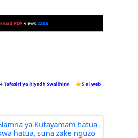
nload PDF
Views
2296
4
Tafasiri ya Riyadh Swalihina
👉5
ai web
Namna ya Kutayamam hatua
kwa hatua, suna zake nguzo