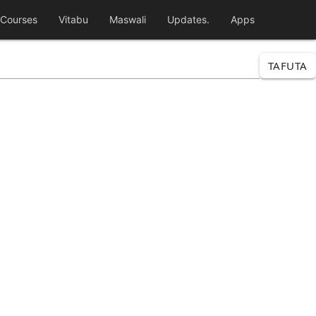
Courses
Vitabu
Maswali
Updates.
Apps
TAFUTA