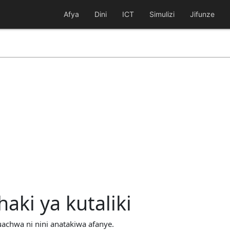
Afya
Dini
ICT
Simulizi
Jifunze
aki ya kutaliki
chwa ni nini anatakiwa afanye.