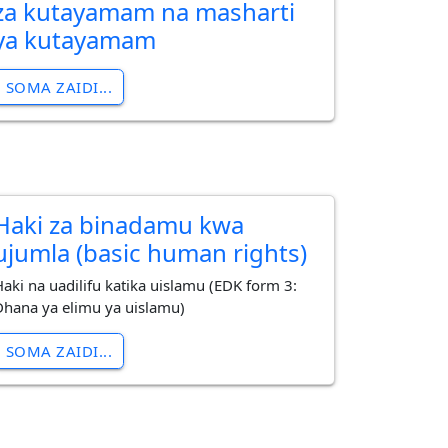
za kutayamam na masharti
ya kutayamam
SOMA ZAIDI...
Haki za binadamu kwa
ujumla (basic human rights)
Haki na uadilifu katika uislamu (EDK form 3:
Dhana ya elimu ya uislamu)
SOMA ZAIDI...