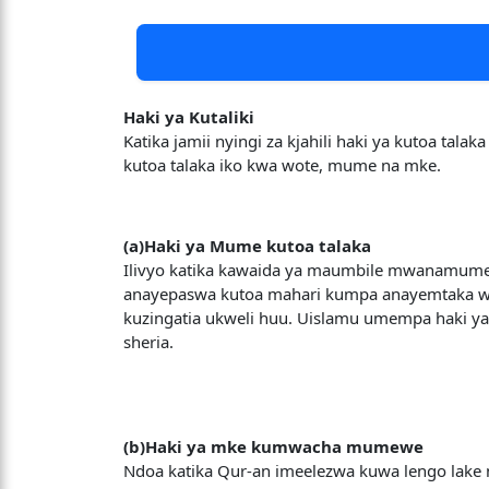
Haki ya Kutaliki
Katika jamii nyingi za kjahili haki ya kutoa t
kutoa talaka iko kwa wote, mume na mke.
(a)Haki ya Mume kutoa talaka
Ilivyo katika kawaida ya maumbile mwanamume 
anayepaswa kutoa mahari kumpa anayemtaka wao
kuzingatia ukweli huu. Uislamu umempa haki ya
sheria.
(b)Haki ya mke kumwacha mumewe
Ndoa katika Qur-an imeelezwa kuwa lengo lake