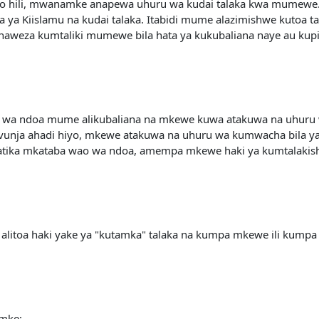
lengo hili, mwanamke anapewa uhuru wa kudai talaka kwa mumew
 Kiislamu na kudai talaka. Itabidi mume alazimishwe kutoa ta
aweza kumtaliki mumewe bila hata ya kukubaliana naye au kup
a wa ndoa mume alikubaliana na mkewe kuwa atakuwa na uhuru
apovunja ahadi hiyo, mkewe atakuwa na uhuru wa kumwacha bila 
a mkataba wao wa ndoa, amempa mkewe haki ya kumtalakisha,
litoa haki yake ya "kutamka" talaka na kumpa mkewe ili kumpa
 mke: