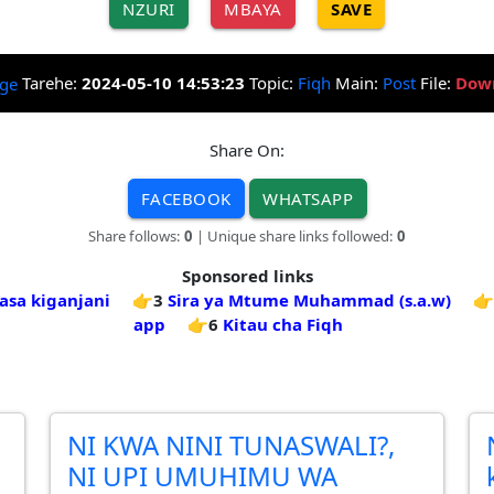
NZURI
MBAYA
SAVE
Tarehe:
2024-05-10 14:53:23
Topic:
Fiqh
Main:
Post
File:
Dow
Share On:
FACEBOOK
WHATSAPP
Share follows:
0
| Unique share links followed:
0
Sponsored links
asa kiganjani
👉3
Sira ya Mtume Muhammad (s.a.w)
👉
app
👉6
Kitau cha Fiqh
NI KWA NINI TUNASWALI?,
NI UPI UMUHIMU WA