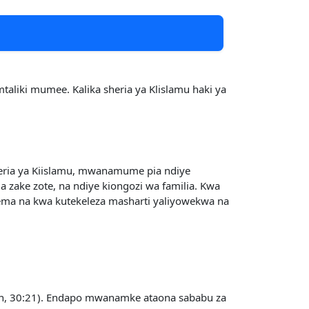
aliki mumee. Kalika sheria ya Klislamu haki ya
eria ya Kiislamu, mwanamume pia ndiye
ake zote, na ndiye kiongozi wa familia. Kwa
wema na kwa kutekeleza masharti yaliyowekwa na
-an, 30:21). Endapo mwanamke ataona sababu za