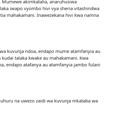
e. Mumewe akimkatalia, anaruhusiwa
laka iwapo vyombo hivi vya sheria vitashindwa
itia mahakamani. Inawezekana hivi kwa namna
 wa kuvunja ndoa, endapo mume atamfanyia au
ya kudai talaka kwake au mahakamani. Kwa
 endapo atafanya au atamfanyia jambo fulani
 uhuru na uwezo zaidi wa kuvunja mkataba wa