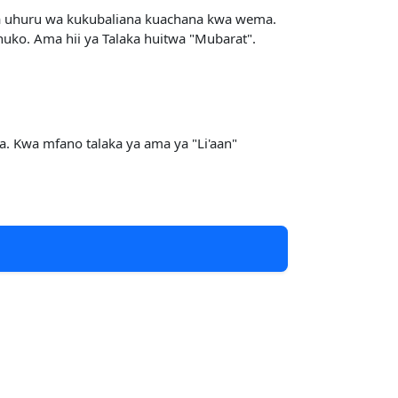
a uhuru wa kukubaliana kuachana kwa wema.
huko. Ama hii ya Talaka huitwa "Mubarat".
 Kwa mfano talaka ya ama ya "Li'aan"