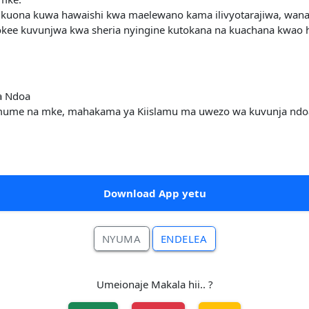
kuona kuwa hawaishi kwa maelewano kama ilivyotarajiwa, wan
itokee kuvunjwa kwa sheria nyingine kutokana na kuachana kwao 
a Ndoa
 mume na mke, mahakama ya Kiislamu ma uwezo wa kuvunja ndoa.
Download App yetu
NYUMA
ENDELEA
Umeionaje Makala hii.. ?