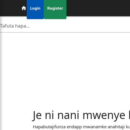
Login
Register
Je ni nani mwenye h
Hapabutajifunza endapp mwanamke anahitaji kua