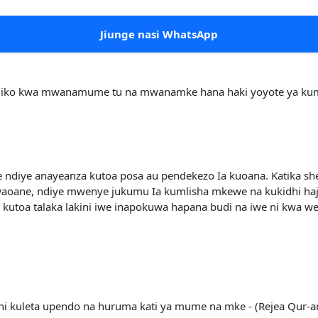
Jiunge nasi WhatsApp
alaka iko kwa mwanamume tu na mwanamke hana haki yoyote ya kumt
ndiye anayeanza kutoa posa au pendekezo Ia kuoana. Katika sh
ane, ndiye mwenye jukumu Ia kumlisha mkewe na kukidhi haja z
 kutoa talaka lakini iwe inapokuwa hapana budi na iwe ni kwa 
 ni kuleta upendo na huruma kati ya mume na mke - (Rejea Qur