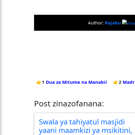
Author:
Rajabu
👉1
Dua za Mitume na Manabii
👉2
Madr
Post zinazofanana:
Swala ya tahiyatul masjidi
yaani maamkizi ya msikitini,