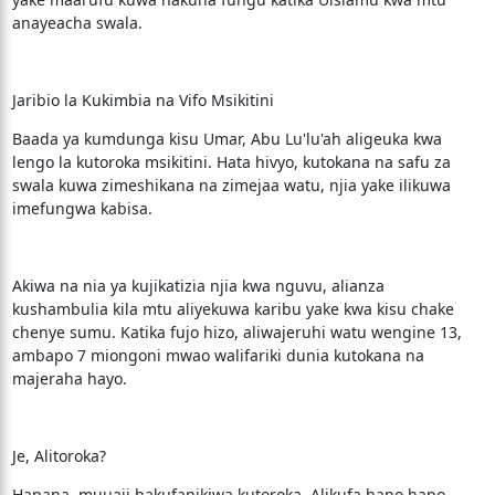
anayeacha swala.
Jaribio la Kukimbia na Vifo Msikitini
Baada ya kumdunga kisu Umar, Abu Lu'lu'ah aligeuka kwa
lengo la kutoroka msikitini. Hata hivyo, kutokana na safu za
swala kuwa zimeshikana na zimejaa watu, njia yake ilikuwa
imefungwa kabisa.
Akiwa na nia ya kujikatizia njia kwa nguvu, alianza
kushambulia kila mtu aliyekuwa karibu yake kwa kisu chake
chenye sumu. Katika fujo hizo, aliwajeruhi watu wengine 13,
ambapo 7 miongoni mwao walifariki dunia kutokana na
majeraha hayo.
Je, Alitoroka?
Hapana, muuaji hakufanikiwa kutoroka. Alikufa hapo hapo