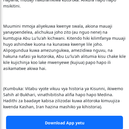
msikitini.
Muumini mmoja aliyekuwa kwenye swala, akiona mauaji
yanayoendelea, alichukua joho zito (au nguo nene) na
kumtupia Abu Lu'lu'ah kichwani. Kitendo hiki kilimfanya muuaji
huyo ashindwe kuona na kunaswa kwenye lile joho.
Alipogundua kuwa amezungukwa, amezidiwa nguvu, na
hakuna nafasi ya kutoroka, Abu Lu'lu'ah alitumia kisu chake kile
kile kujichinja koo lake mwenyewe (kujiua) papo hapo ili
asikamatwe akiwa hai.
(Kumbuka: Vitabu vyote vikuu vya historia ya Kisunni, ikiwemo
Sahih al-Bukhari, vinathibitisha alifia hapo hapo Medina.
Hadithi za baadaye kabisa zilizodai kuwa alitoroka kimuujiza
kwenda Kashan, Iran hazina mashiko ya kihistoria).
Download App yetu