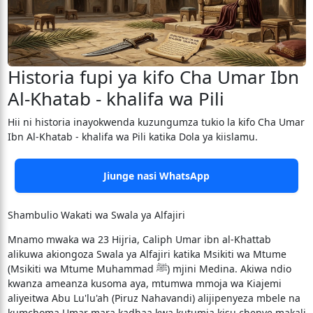
Historia fupi ya kifo Cha Umar Ibn
Al-Khatab - khalifa wa Pili
Hii ni historia inayokwenda kuzungumza tukio la kifo Cha Umar
Ibn Al-Khatab - khalifa wa Pili katika Dola ya kiislamu.
Jiunge nasi WhatsApp
Shambulio Wakati wa Swala ya Alfajiri
Mnamo mwaka wa 23 Hijria, Caliph Umar ibn al-Khattab
alikuwa akiongoza Swala ya Alfajiri katika Msikiti wa Mtume
(Msikiti wa Mtume Muhammad ﷺ) mjini Medina. Akiwa ndio
kwanza ameanza kusoma aya, mtumwa mmoja wa Kiajemi
aliyeitwa Abu Lu'lu'ah (Piruz Nahavandi) alijipenyeza mbele na
kumchoma Umar mara kadhaa kwa kutumia kisu chenye makali