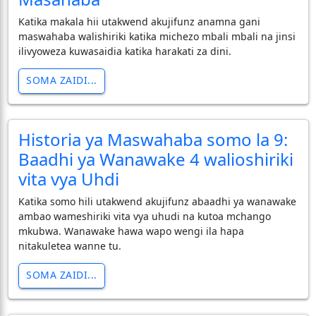
Katika makala hii utakwend akujifunz anamna gani
maswahaba walishiriki katika michezo mbali mbali na jinsi
ilivyoweza kuwasaidia katika harakati za dini.
SOMA ZAIDI...
Historia ya Maswahaba somo la 9:
Baadhi ya Wanawake 4 walioshiriki
vita vya Uhdi
Katika somo hili utakwend akujifunz abaadhi ya wanawake
ambao wameshiriki vita vya uhudi na kutoa mchango
mkubwa. Wanawake hawa wapo wengi ila hapa
nitakuletea wanne tu.
SOMA ZAIDI...