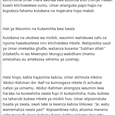
kuwili kilichowekwa sumu. Umar alianguka papo hapo na
kupoteza fahamu kutokana na majeraha hayo makali.
Hali ya Waumini na Kukamilika kwa Swala
Kutokana na ukubwa wa msikiti, waumini waliokuwa safu za
nyuma hawakuelewa nini kilichotokea mbele. Waliposikia sauti
ya Umar imekatika ghafla, walianza kusema "Subhan Allah"
(Utakatifu ni wa Mwenyezi Mungu) wakidhani Imamu
amesahau au amekosea sehemu ya usomaji.
Hata hivyo, kabla hajazimia kabisa, Umar alimvuta mkono
'Abdur-Rahman ibn 'Awf na kumsogeza mbele ili achukue
nafasi ya uimamu. 'Abdur-Rahman aliongoza waumini kwa
haraka na kuswalisha swala fupi ili kuikamilisha, huku kukiwa
na taharuki kubwa mbele ya msikiti huo. Umar alipozinduka
baada ya swala, swali lake la kwanza kabisa lilikuwa: "Je, watu
wamemaliza swala yao?" Alipoambiwa ndio, alisema maneno
yake maarufu kuwa hakuna fungu katika Uislamu kwa mtu