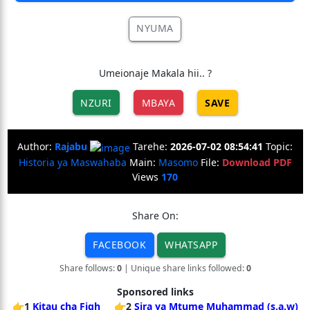
NYUMA
Umeionaje Makala hii.. ?
NZURI
MBAYA
SAVE
Author:
Rajabu
Tarehe:
2026-07-02 08:54:41
Topic:
Historia ya Maswahaba
Main:
Masomo
File:
Download PDF
Views
170
Share On:
FACEBOOK
WHATSAPP
Share follows:
0
| Unique share links followed:
0
Sponsored links
👉1
Kitau cha Fiqh
👉2
Sira ya Mtume Muhammad (s.a.w)