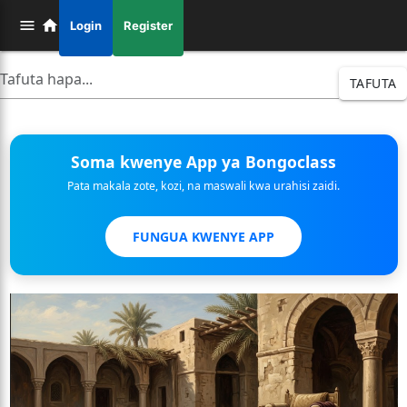
Login
Register
TAFUTA
Soma kwenye App ya Bongoclass
Pata makala zote, kozi, na maswali kwa urahisi zaidi.
FUNGUA KWENYE APP