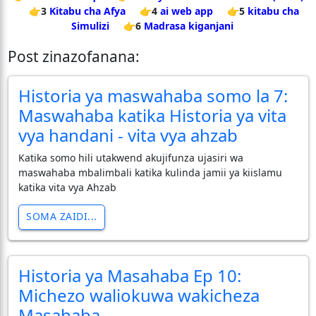
👉3
Kitabu cha Afya
👉4
ai web app
👉5
kitabu cha
Simulizi
👉6
Madrasa kiganjani
Post zinazofanana:
Historia ya maswahaba somo la 7:
Maswahaba katika Historia ya vita
vya handani - vita vya ahzab
Katika somo hili utakwend akujifunza ujasiri wa
maswahaba mbalimbali katika kulinda jamii ya kiislamu
katika vita vya Ahzab
SOMA ZAIDI...
Historia ya Masahaba Ep 10:
Michezo waliokuwa wakicheza
Masahaba