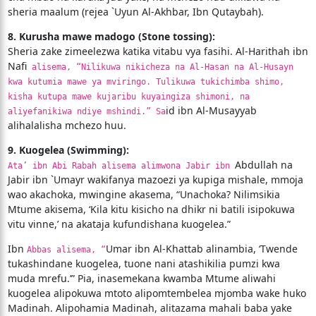
sheria maalum (rejea `Uyun Al-Akhbar, Ibn Qutaybah).
8. Kurusha mawe madogo (Stone tossing):
Sheria zake zimeelezwa katika vitabu vya fasihi. Al-Harithah ibn
Nafi
alisema, “Nilikuwa nikicheza na Al-Hasan na Al-Husayn
kwa kutumia mawe ya mviringo. Tulikuwa tukichimba shimo,
kisha kutupa mawe kujaribu kuyaingiza shimoni, na
id ibn Al-Musayyab
aliyefanikiwa ndiye mshindi.” Sa
alihalalisha mchezo huu.
9. Kuogelea (Swimming):
Abdullah na
Ata’ ibn Abi Rabah alisema alimwona Jabir ibn
Jabir ibn `Umayr wakifanya mazoezi ya kupiga mishale, mmoja
wao akachoka, mwingine akasema, “Unachoka? Nilimsikia
Mtume akisema, ‘Kila kitu kisicho na dhikr ni batili isipokuwa
vitu vinne,’ na akataja kufundishana kuogelea.”
Ibn
Umar ibn Al-Khattab alinambia, ‘Twende
Abbas alisema, “
tukashindane kuogelea, tuone nani atashikilia pumzi kwa
muda mrefu.’” Pia, inasemekana kwamba Mtume aliwahi
kuogelea alipokuwa mtoto alipomtembelea mjomba wake huko
Madinah. Alipohamia Madinah, alitazama mahali baba yake