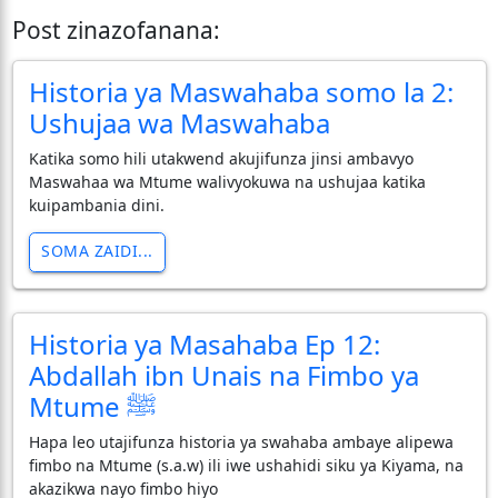
Post zinazofanana:
Historia ya Maswahaba somo la 2:
Ushujaa wa Maswahaba
Katika somo hili utakwend akujifunza jinsi ambavyo
Maswahaa wa Mtume walivyokuwa na ushujaa katika
kuipambania dini.
SOMA ZAIDI...
Historia ya Masahaba Ep 12:
Abdallah ibn Unais na Fimbo ya
Mtume ﷺ
Hapa leo utajifunza historia ya swahaba ambaye alipewa
fimbo na Mtume (s.a.w) ili iwe ushahidi siku ya Kiyama, na
akazikwa nayo fimbo hiyo