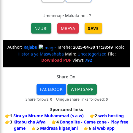
Umeionaje Makala hii.. ?
NZURI
MBAYA
SAVE
Author:
Rajabu
Tarehe:
2025-04-30 11:38:49
Topic:
Historia ya Maswahaba
Main:
Uncategorized
File:
Download PDF
Views
792
Share On:
FACEBOOK
WHATSAPP
Share follows:
0
| Unique share links followed:
0
Sponsored links
👉1
Sira ya Mtume Muhammad (s.a.w)
👉2
web hosting
👉3
Kitabu cha Afya
👉4
Bongolite - Game zone - Play free
game
👉5
Madrasa kiganjani
👉6
ai web app