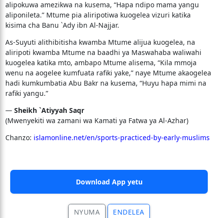
alipokuwa amezikwa na kusema, “Hapa ndipo mama yangu
aliponileta.” Mtume pia aliripotiwa kuogelea vizuri katika
kisima cha Banu `Ady ibn Al-Najjar.
As-Suyuti alithibitisha kwamba Mtume alijua kuogelea, na
aliripoti kwamba Mtume na baadhi ya Maswahaba waliwahi
kuogelea katika mto, ambapo Mtume alisema, “Kila mmoja
wenu na aogelee kumfuata rafiki yake,” naye Mtume akaogelea
hadi kumkumbatia Abu Bakr na kusema, “Huyu hapa mimi na
rafiki yangu.”
—
Sheikh `Atiyyah Saqr
(Mwenyekiti wa zamani wa Kamati ya Fatwa ya Al-Azhar)
Chanzo:
islamonline.net/en/sports-practiced-by-early-muslims
Download App yetu
NYUMA
ENDELEA