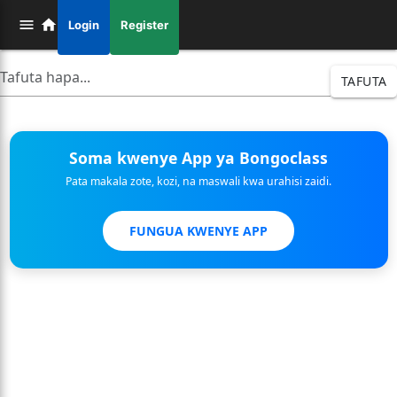
Login
Register
TAFUTA
Soma kwenye App ya Bongoclass
Pata makala zote, kozi, na maswali kwa urahisi zaidi.
FUNGUA KWENYE APP