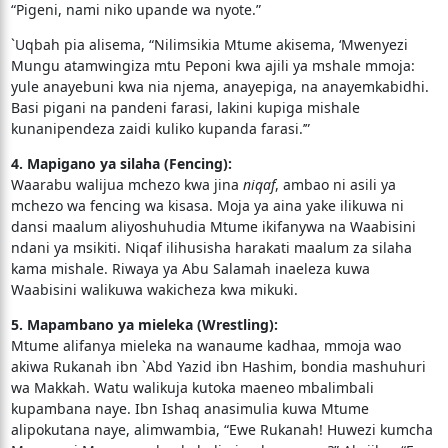
“Pigeni, nami niko upande wa nyote.”
`Uqbah pia alisema, “Nilimsikia Mtume akisema, ‘Mwenyezi
Mungu atamwingiza mtu Peponi kwa ajili ya mshale mmoja:
yule anayebuni kwa nia njema, anayepiga, na anayemkabidhi.
Basi pigani na pandeni farasi, lakini kupiga mishale
kunanipendeza zaidi kuliko kupanda farasi.’”
4. Mapigano ya silaha (Fencing):
Waarabu walijua mchezo kwa jina
niqaf
, ambao ni asili ya
mchezo wa fencing wa kisasa. Moja ya aina yake ilikuwa ni
dansi maalum aliyoshuhudia Mtume ikifanywa na Waabisini
ndani ya msikiti. Niqaf ilihusisha harakati maalum za silaha
kama mishale. Riwaya ya Abu Salamah inaeleza kuwa
Waabisini walikuwa wakicheza kwa mikuki.
5. Mapambano ya mieleka (Wrestling):
Mtume alifanya mieleka na wanaume kadhaa, mmoja wao
akiwa Rukanah ibn `Abd Yazid ibn Hashim, bondia mashuhuri
wa Makkah. Watu walikuja kutoka maeneo mbalimbali
kupambana naye. Ibn Ishaq anasimulia kuwa Mtume
alipokutana naye, alimwambia, “Ewe Rukanah! Huwezi kumcha