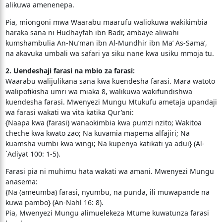
alikuwa amenenepa.
Pia, miongoni mwa Waarabu maarufu waliokuwa wakikimbia
haraka sana ni Hudhayfah ibn Badr, ambaye aliwahi
kumshambulia An-Nu’man ibn Al-Mundhir ibn Ma’ As-Sama’,
na akavuka umbali wa safari ya siku nane kwa usiku mmoja tu.
2. Uendeshaji farasi na mbio za farasi:
Waarabu walijulikana sana kwa kuendesha farasi. Mara watoto
walipofikisha umri wa miaka 8, walikuwa wakifundishwa
kuendesha farasi. Mwenyezi Mungu Mtukufu ametaja upandaji
wa farasi wakati wa vita katika Qur’ani:
{Naapa kwa (farasi) wanaokimbia kwa pumzi nzito; Wakitoa
cheche kwa kwato zao; Na kuvamia mapema alfajiri; Na
kuamsha vumbi kwa wingi; Na kupenya katikati ya adui} (Al-
`Adiyat 100: 1-5).
Farasi pia ni muhimu hata wakati wa amani. Mwenyezi Mungu
anasema:
{Na (ameumba) farasi, nyumbu, na punda, ili muwapande na
kuwa pambo} (An-Nahl 16: 8).
Pia, Mwenyezi Mungu alimuelekeza Mtume kuwatunza farasi