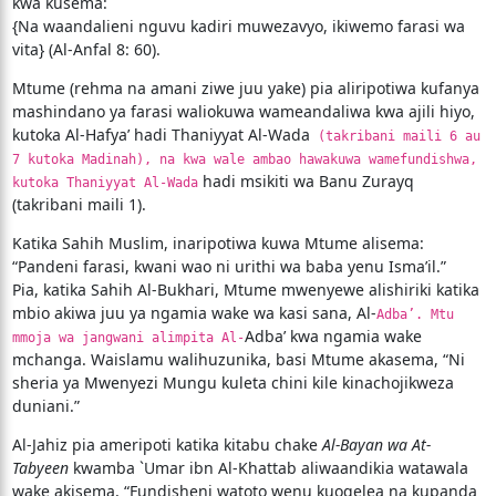
kwa kusema:
{Na waandalieni nguvu kadiri muwezavyo, ikiwemo farasi wa
vita} (Al-Anfal 8: 60).
Mtume (rehma na amani ziwe juu yake) pia aliripotiwa kufanya
mashindano ya farasi waliokuwa wameandaliwa kwa ajili hiyo,
kutoka Al-Hafya’ hadi Thaniyyat Al-Wada
(takribani maili 6 au
7 kutoka Madinah), na kwa wale ambao hawakuwa wamefundishwa,
hadi msikiti wa Banu Zurayq
kutoka Thaniyyat Al-Wada
(takribani maili 1).
Katika Sahih Muslim, inaripotiwa kuwa Mtume alisema:
“Pandeni farasi, kwani wao ni urithi wa baba yenu Isma’il.”
Pia, katika Sahih Al-Bukhari, Mtume mwenyewe alishiriki katika
mbio akiwa juu ya ngamia wake wa kasi sana, Al-
Adba’. Mtu
Adba’ kwa ngamia wake
mmoja wa jangwani alimpita Al-
mchanga. Waislamu walihuzunika, basi Mtume akasema, “Ni
sheria ya Mwenyezi Mungu kuleta chini kile kinachojikweza
duniani.”
Al-Jahiz pia ameripoti katika kitabu chake
Al-Bayan wa At-
Tabyeen
kwamba `Umar ibn Al-Khattab aliwaandikia watawala
wake akisema, “Fundisheni watoto wenu kuogelea na kupanda