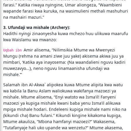
farasi.” Katika riwaya nyingine, Umar aliongeza, “Waambieni
wapande farasi kwa kuruka, na wasimulieni methali mashuhuri
na mashairi mazuri.”
3. Ufundaji wa mishale (Archery):
Hadithi nyingi zinaonyesha kuwa mchezo huu ulikuwa maarufu
kwa Waislamu wa mwanzo:
Amir alisema, “Nilimsikia Mtume wa Mwenyezi
Uqbah ibn
Mungu (rehma na amani ziwe juu yake) akisema akiwa juu ya
mimbari, ‘Katika aya inayosema: {Na waandalieni nguvu kadiri
muwezavyo...}, neno nguvu linamaanisha ufundaji wa
mishale.’”
Salamah ibn Al-Akwa` alipokea kuwa Mtume alipita kwa watu
wa kabila la Banu Aslam waliokuwa wakifanya mazoezi ya
mishale. Mtume alisema, “Enyi watoto wa Isma’il! Fanyeni
mazoezi ya kupiga mishale kwani baba yenu Isma’il alikuwa
mpiga mishale hodari. Endeleeni kupiga mishale nami niko na
(kikundi cha) Banu fulani.” Kikundi kingine kikakoma kupiga,
Mtume akauliza, “Mbona hamfanyi mazoezi?” Wakasema,
“Tutafanyaje hali uko upande wa wenzetu?” Mtume akasema,