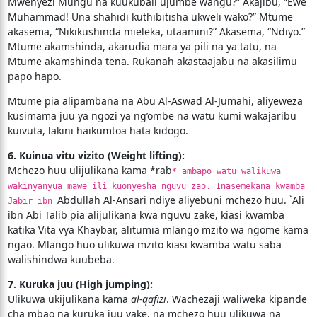
Mwenyezi Mungu na kuukubali ujumbe wangu?” Akajibu, “Ewe
Muhammad! Una shahidi kuthibitisha ukweli wako?” Mtume
akasema, “Nikikushinda mieleka, utaamini?” Akasema, “Ndiyo.”
Mtume akamshinda, akarudia mara ya pili na ya tatu, na
Mtume akamshinda tena. Rukanah akastaajabu na akasilimu
papo hapo.
Mtume pia alipambana na Abu Al-Aswad Al-Jumahi, aliyeweza
kusimama juu ya ngozi ya ng’ombe na watu kumi wakajaribu
kuivuta, lakini haikumtoa hata kidogo.
6. Kuinua vitu vizito (Weight lifting):
Mchezo huu ulijulikana kama *rab
* ambapo watu walikuwa
wakinyanyua mawe ili kuonyesha nguvu zao. Inasemekana kwamba
Abdullah Al-Ansari ndiye aliyebuni mchezo huu. `Ali
Jabir ibn
ibn Abi Talib pia alijulikana kwa nguvu zake, kiasi kwamba
katika Vita vya Khaybar, alitumia mlango mzito wa ngome kama
ngao. Mlango huo ulikuwa mzito kiasi kwamba watu saba
walishindwa kuubeba.
7. Kuruka juu (High jumping):
Ulikuwa ukijulikana kama
al-qafizi
. Wachezaji waliweka kipande
cha mbao na kuruka juu yake, na mchezo huu ulikuwa na