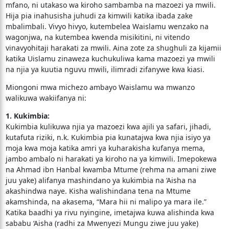
mfano, ni utakaso wa kiroho sambamba na mazoezi ya mwili.
Hija pia inahusisha juhudi za kimwili katika ibada zake
mbalimbali. Vivyo hivyo, kutembelea Waislamu wenzako na
wagonjwa, na kutembea kwenda misikitini, ni vitendo
vinavyohitaji harakati za mwili. Aina zote za shughuli za kijamii
katika Uislamu zinaweza kuchukuliwa kama mazoezi ya mwili
na njia ya kuutia nguvu mwili, ilimradi zifanywe kwa kiasi.
Miongoni mwa michezo ambayo Waislamu wa mwanzo
walikuwa wakiifanya ni:
1. Kukimbia:
Kukimbia kulikuwa njia ya mazoezi kwa ajili ya safari, jihadi,
kutafuta riziki, n.k. Kukimbia pia kunatajwa kwa njia isiyo ya
moja kwa moja katika amri ya kuharakisha kufanya mema,
jambo ambalo ni harakati ya kiroho na ya kimwili. Imepokewa
na Ahmad ibn Hanbal kwamba Mtume (rehma na amani ziwe
juu yake) alifanya mashindano ya kukimbia na ‘Aisha na
akashindwa naye. Kisha walishindana tena na Mtume
akamshinda, na akasema, “Mara hii ni malipo ya mara ile.”
Katika baadhi ya rivu nyingine, imetajwa kuwa alishinda kwa
sababu ‘Aisha (radhi za Mwenyezi Mungu ziwe juu yake)