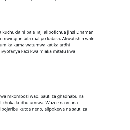
chukia ni pale Taji alipofichua jinsi Dhamani
mwingine bila malipo kabisa. Aliwatishia wale
yotumika kama watumwa katika ardhi
livyofanya kazi kwa miaka mitatu kwa
kuwa mkombozi wao. Sauti za ghadhabu na
walichoka kudhulumiwa. Wazee na vijana
alipojaribu kutoa neno, alipokewa na sauti za