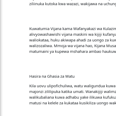
ziliinuka kutoka kwa wazazi, wakijawa na uchu
Kuwatumia Vijana kama Wafanyakazi wa Kulazimi
alivyowashawishi vijana maskini wa kijiji kufa
waliokataa, huku akiwapa ahadi za uongo za kuw
walizozaliwa. Mmoja wa vijana hao, Kijana Mus
matumaini ya kupewa mshahara ambao haukuwa
Hasira na Ghasia za Watu
Kila uovu ulipofichuliwa, watu waligundua ku
majonzi zililipuka katika umati. Wanakijiji wa
walikubaliana kuwa adhabu yake ilikuwa kufukuzwa 
matusi na kelele za kukataa kusikiliza uongo wak