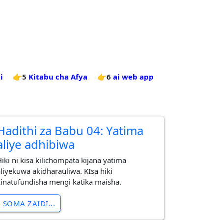
i
👉5
Kitabu cha Afya
👉6
ai web app
Hadithi za Babu 04: Yatima
aliye adhibiwa
Hiki ni kisa kilichompata kijana yatima
aliyekuwa akidharauliwa. KIsa hiki
kinatufundisha mengi katika maisha.
SOMA ZAIDI...