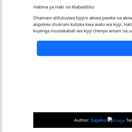
Hatima ya Haki na Mabadiliko
Dhamani alifukuzwa kijijini akiwa pweke na ak
alipokea shukrani kutoka kwa watu wa kijiji. H
kujenga mustakabali wa kijiji chenye amani na ua
Author:
Rajabu
Ta