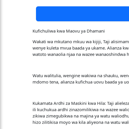
Kufichuliwa kwa Maovu ya Dhamani
Wakati wa mkutano mkuu wa kijiji, Taji alisima
wenye kuleta mvua baada ya ukame. Alianza kwa 
watoto wanaolia njaa na wazee wanaoshindwa ha
Watu walitulia, wengine wakiwa na shauku, we
mdomo tena, alianza kufichua uovu baada ya u
Kukamata Ardhi za Maskini kwa Hila: Taji alielez
ili kuchukua ardhi zinazomilikiwa na wazee walio
zikiwa zimegubikwa na majina ya watu waliodh
hizo zilitikisa moyo wa kila aliyeona na watu w