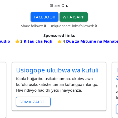
Share On:
FACEBOOK
WHATSAPP
Share follows:
0
| Unique share links followed:
0
Sponsored links
 Audio
👉3
Kitau cha Fiqh
👉4
Dua za Mitume na Manabi
Usiogope ukubwa wa kufuli
Kabla hujjaribu usikate tamaa, ukubw awa
kufulu usikukatishe tamaa kufungua mlango.
Hivi ndivyo hadithi yetu inavyoanza.
SOMA ZAIDI...