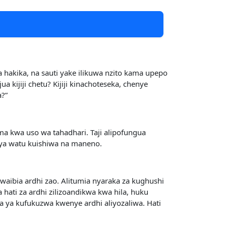
 hakika, na sauti yake ilikuwa nzito kama upepo
kijiji chetu? Kijiji kinachoteseka, chenye
a?”
 kwa uso wa tahadhari. Taji alipofungua
ya watu kuishiwa na maneno.
uwaibia ardhi zao. Alitumia nyaraka za kughushi
 hati za ardhi zilizoandikwa kwa hila, huku
ya kufukuzwa kwenye ardhi aliyozaliwa. Hati