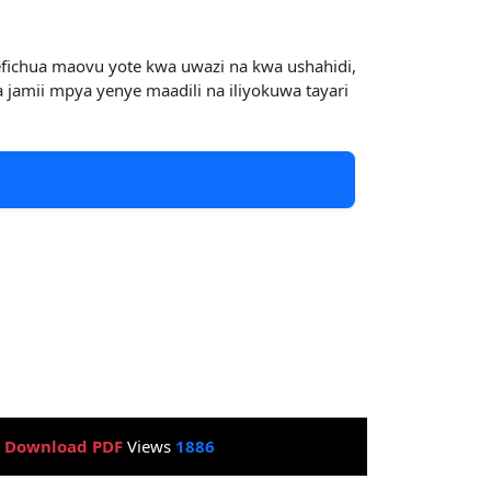
efichua maovu yote kwa uwazi na kwa ushahidi,
jamii mpya yenye maadili na iliyokuwa tayari
:
Download PDF
Views
1886