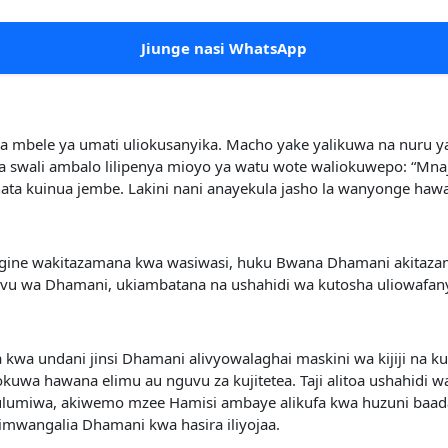
Jiunge nasi WhatsApp
ma mbele ya umati uliokusanyika. Macho yake yalikuwa na nuru ya
swali ambalo lilipenya mioyo ya watu wote waliokuwepo: “Mnajua 
ta kuinua jembe. Lakini nani anayekula jasho la wanyonge haw
ngine wakitazamana kwa wasiwasi, huku Bwana Dhamani akitazama
ovu wa Dhamani, ukiambatana na ushahidi wa kutosha uliowafan
a kwa undani jinsi Dhamani alivyowalaghai maskini wa kijiji na k
kuwa hawana elimu au nguvu za kujitetea. Taji alitoa ushahidi wa
ulumiwa, akiwemo mzee Hamisi ambaye alikufa kwa huzuni baada 
alimwangalia Dhamani kwa hasira iliyojaa.