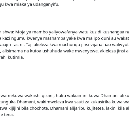
ngu kwa miaka ya udanganyifu.
shwa: Moja ya mambo yaliyowafanya watu kuzidi kushangaa na ku
nya kazi ngumu kwenye mashamba yake kwa malipo duni au wakati 
aajiri rasmi. Taji alieleza kwa machungu jinsi vijana hao waliv
a, alisimama na kutoa ushuhuda wake mwenyewe, akieleza jinsi a
hi kutimia.
wa wamekuwa wakiishi gizani, huku wakiamini kuwa Dhamani ali
limzunguka Dhamani, wakimweleza kwa sauti za kukasirika kuwa 
kijijini bila chochote. Dhamani alijaribu kujitetea, lakini kila 
e tena.