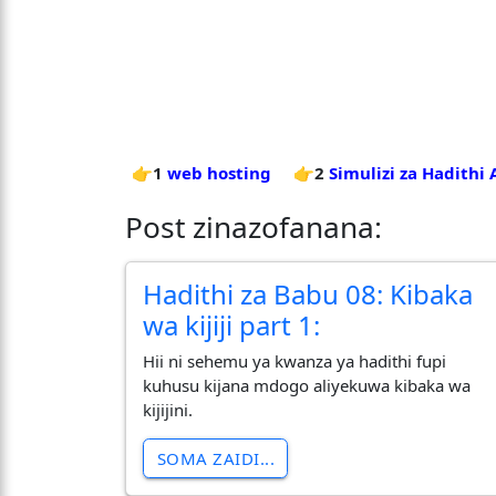
👉1
web hosting
👉2
Simulizi za Hadithi
Post zinazofanana:
Hadithi za Babu 08: Kibaka
wa kijiji part 1:
Hii ni sehemu ya kwanza ya hadithi fupi
kuhusu kijana mdogo aliyekuwa kibaka wa
kijijini.
SOMA ZAIDI...