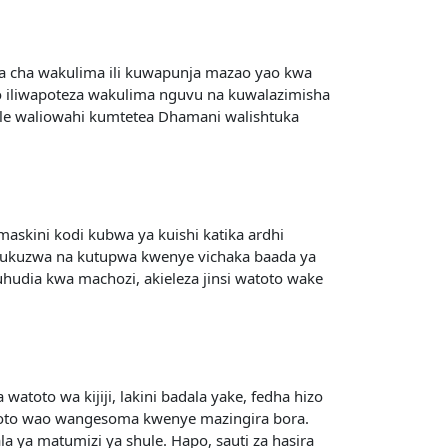
ama cha wakulima ili kuwapunja mazao yao kwa
yo iliwapoteza wakulima nguvu na kuwalazimisha
ale waliowahi kumtetea Dhamani walishtuka
askini kodi kubwa ya kuishi katika ardhi
ilizofukuzwa na kutupwa kwenye vichaka baada ya
hudia kwa machozi, akieleza jinsi watoto wake
atoto wa kijiji, lakini badala yake, fedha hizo
toto wao wangesoma kwenye mazingira bora.
a ya matumizi ya shule. Hapo, sauti za hasira