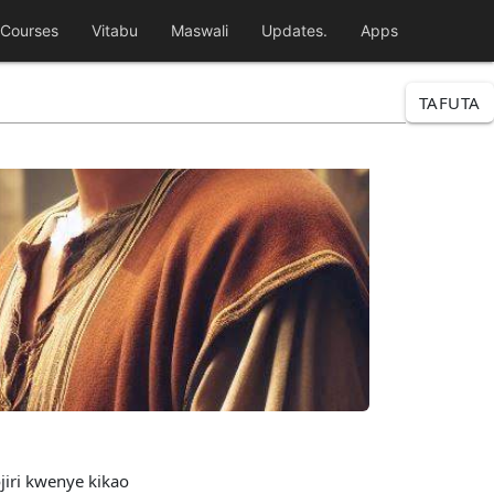
Courses
Vitabu
Maswali
Updates.
Apps
TAFUTA
jiri kwenye kikao