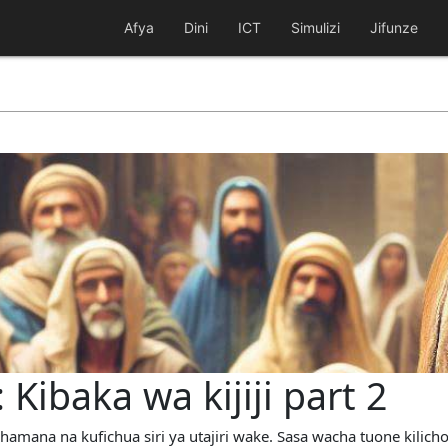
Afya
Dini
ICT
Simulizi
Jifunze
 Kibaka wa kijiji part 2
amana na kufichua siri ya utajiri wake. Sasa wacha tuone kilicho