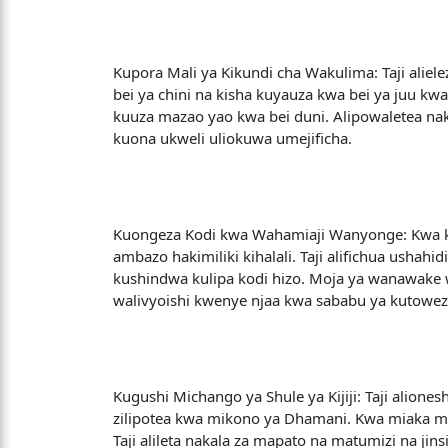
Kupora Mali ya Kikundi cha Wakulima: Taji alie
bei ya chini na kisha kuyauza kwa bei ya juu 
kuuza mazao yao kwa bei duni. Alipowaletea na
kuona ukweli uliokuwa umejificha.
Kuongeza Kodi kwa Wahamiaji Wanyonge: Kwa kisi
ambazo hakimiliki kihalali. Taji alifichua ushah
kushindwa kulipa kodi hizo. Moja ya wanawake 
walivyoishi kwenye njaa kwa sababu ya kutowe
Kugushi Michango ya Shule ya Kijiji: Taji alione
zilipotea kwa mikono ya Dhamani. Kwa miaka m
Taji alileta nakala za mapato na matumizi na ji