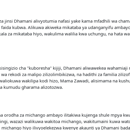
leza jinsi Dhamani alivyotumia nafasi yake kama mfadhili wa ch
kwa faida kubwa. Alikuwa akiweka mikataba ya udanganyifu amba
kala za mikataba hiyo, wakulima walilia kwa uchungu, na hata w
ngizio cha "kuboresha" kijiji, Dhamani aliwawekea wahamiaji m
idi wa rekodi za malipo zilizolimbikizwa, na hadithi za familia z
waliokuwa wakilipa kodi hizo, Mama Zawadi, alisimama na kushu
za kumudu gharama alizotozwa.
sha orodha za michango ambayo ilitakiwa kujenga shule mpya kwa w
ingi, wazazi walikuwa wakitoa michango, wakitumaini kuwa wa
nsi michango hiyo ilivyoelekezwa kwenye akaunti ya Dhamani badal