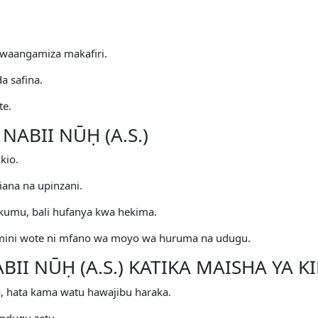
liwaangamiza makafiri.
 safina.
te.
ABII NŪḤ (A.S.)
kio.
ana na upinzani.
umu, bali hufanya kwa hekima.
ni wote ni mfano wa moyo wa huruma na udugu.
BII NŪḤ (A.S.) KATIKA MAISHA YA KI
ka, hata kama watu hawajibu haraka.
ndugu zetu.