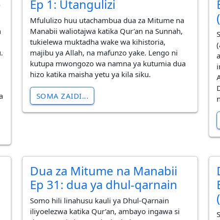
)
Ep 1: Utangulizi
Mfululizo huu utachambua dua za Mitume na
n
Manabii waliotajwa katika Qur’an na Sunnah,
tukielewa muktadha wake wa kihistoria,
.
majibu ya Allah, na mafunzo yake. Lengo ni
a
kutupa mwongozo wa namna ya kutumia dua
hizo katika maisha yetu ya kila siku.
SOMA ZAIDI...
a
Dua za Mitume na Manabii
Ep 31: dua ya dhul-qarnain
Somo hili linahusu kauli ya Dhul-Qarnain
iliyoelezwa katika Qur’an, ambayo ingawa si