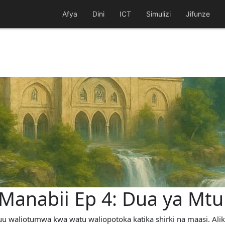
Afya
Dini
ICT
Simulizi
Jifunze
Manabii Ep 4: Dua ya Mtu
 waliotumwa kwa watu waliopotoka katika shirki na maasi. Alik