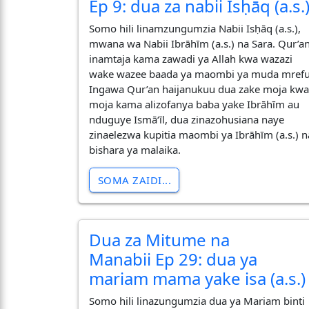
Ep 9: dua za nabii Isḥāq (a.s.
Somo hili linamzungumzia Nabii Isḥāq (a.s.),
mwana wa Nabii Ibrāhīm (a.s.) na Sara. Qur’a
inamtaja kama zawadi ya Allah kwa wazazi
wake wazee baada ya maombi ya muda mrefu
Ingawa Qur’an haijanukuu dua zake moja kw
moja kama alizofanya baba yake Ibrāhīm au
nduguye Ismā‘īl, dua zinazohusiana naye
zinaelezwa kupitia maombi ya Ibrāhīm (a.s.) n
bishara ya malaika.
SOMA ZAIDI...
Dua za Mitume na
Manabii Ep 29: dua ya
mariam mama yake isa (a.s.)
Somo hili linazungumzia dua ya Mariam binti