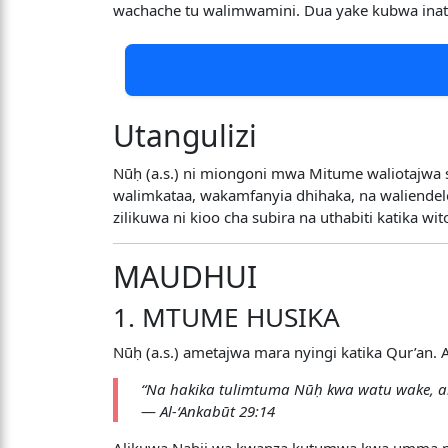
wachache tu walimwamini. Dua yake kubwa inata
Utangulizi
Nūḥ (a.s.) ni miongoni mwa Mitume waliotajwa 
walimkataa, wakamfanyia dhihaka, na waliendele
zilikuwa ni kioo cha subira na uthabiti katika wit
MAUDHUI
1. MTUME HUSIKA
Nūḥ (a.s.) ametajwa mara nyingi katika Qur’an. 
“Na hakika tulimtuma Nūḥ kwa watu wake, ak
—
Al-‘Ankabūt 29:14
Alikuwa Nabii wa kwanza kutumwa kwa umma mku