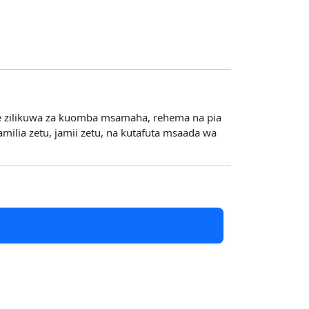
ake zilikuwa za kuomba msamaha, rehema na pia
milia zetu, jamii zetu, na kutafuta msaada wa