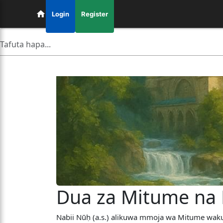
Login
Register
Dua za Mitume na 
Nabii Nūḥ (a.s.) alikuwa mmoja wa Mitume wakuu