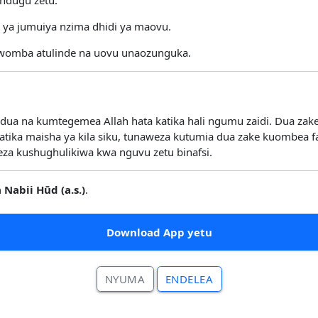
 ya jumuiya nzima dhidi ya maovu.
mwomba atulinde na uovu unaozunguka.
, dua na kumtegemea Allah hata katika hali ngumu zaidi. Dua z
Katika maisha ya kila siku, tunaweza kutumia dua zake kuombea fa
za kushughulikiwa kwa nguvu zetu binafsi.
 Nabii Hūd (a.s.)
.
Download App yetu
NYUMA
ENDELEA