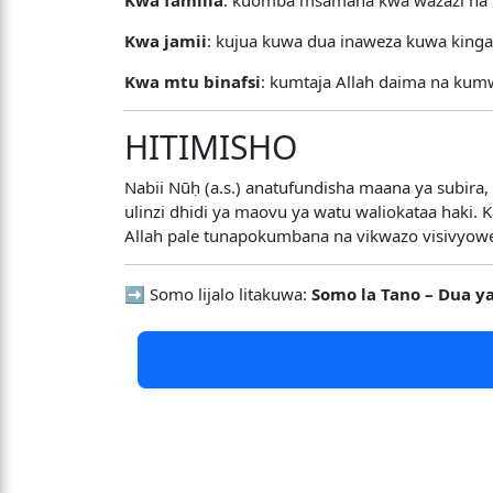
Kwa jamii
: kujua kuwa dua inaweza kuwa kinga
Kwa mtu binafsi
: kumtaja Allah daima na ku
HITIMISHO
Nabii Nūḥ (a.s.) anatufundisha maana ya subira
ulinzi dhidi ya maovu ya watu waliokataa haki. 
Allah pale tunapokumbana na vikwazo visivyowe
➡️ Somo lijalo litakuwa:
Somo la Tano – Dua ya