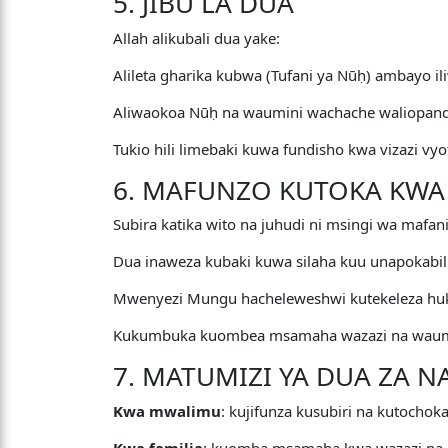
5. JIBU LA DUA
Allah alikubali dua yake:
Alileta gharika kubwa (Tufani ya Nūḥ) ambayo i
Aliwaokoa Nūḥ na waumini wachache waliopanda
Tukio hili limebaki kuwa fundisho kwa vizazi vyo
6. MAFUNZO KUTOKA KWA N
Subira katika wito na juhudi ni msingi wa mafani
Dua inaweza kubaki kuwa silaha kuu unapokabili
Mwenyezi Mungu hacheleweshwi kutekeleza huk
Kukumbuka kuombea msamaha wazazi na waumi
7. MATUMIZI YA DUA ZA NA
Kwa mwalimu
: kujifunza kusubiri na kutocho
Kwa familia
: kuomba msamaha kwa wazazi na 