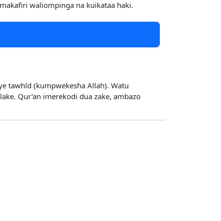
akafiri waliompinga na kuikataa haki.
nye tawhīd (kumpwekesha Allah). Watu
 lake. Qur’an imerekodi dua zake, ambazo
.