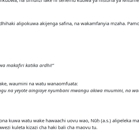
haki alipokuwa akijenga safina, na wakamfanyia mzaha. Pamoja 
 makafiri katika ardhi!”
ake, waumini na watu wanaomfuata:
ngu na yeyote aingiaye nyumbani mwangu akiwa muumini, na w
kuona kuwa watu wake hawaachi uovu wao, Nūḥ (a.s.) alipeleka ma
wezi kuleta kizazi cha haki bali cha maovu tu.