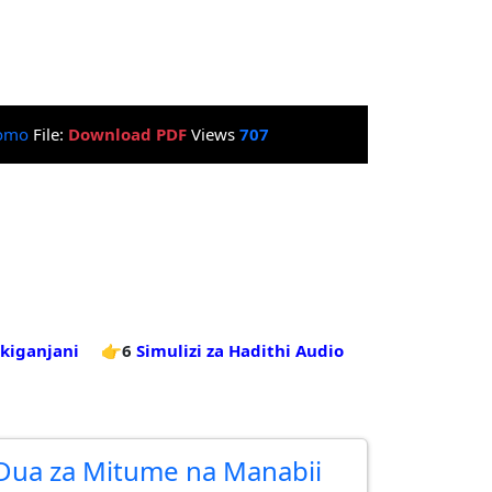
omo
File:
Download PDF
Views
707
kiganjani
👉6
Simulizi za Hadithi Audio
Dua za Mitume na Manabii