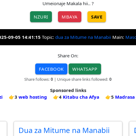
Umeionaje Makala hii.. ?
NZURI
MBAYA
SAVE
025-09-05 14:41:15
Topic:
dua za Mitume na Manabii
Main:
Mas
Share On:
FACEBOOK
WHATSAPP
Share follows:
0
| Unique share links followed:
0
Sponsored links
zi
👉3
web hosting
👉4
Kitabu cha Afya
👉5
Madrasa 
Dua za Mitume na Manabii