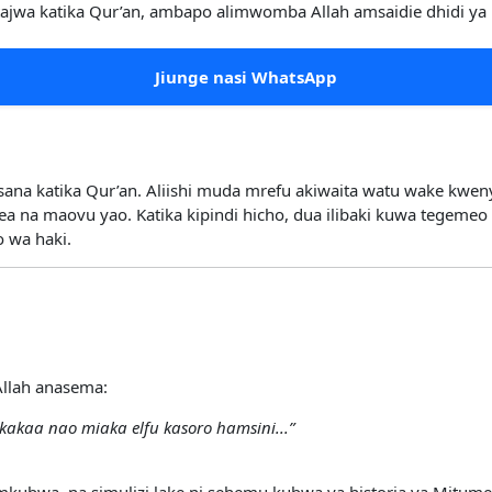
jwa katika Qur’an, ambapo alimwomba Allah amsaidie dhidi ya m
Jiunge nasi WhatsApp
sana katika Qur’an. Aliishi muda mrefu akiwaita watu wake kwe
a na maovu yao. Katika kipindi hicho, dua ilibaki kuwa tegemeo
o wa haki.
Allah anasema:
akaa nao miaka elfu kasoro hamsini...”
bwa, na simulizi lake ni sehemu kubwa ya historia ya Mitume