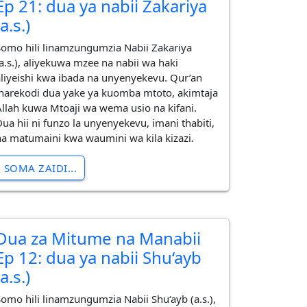
Ep 21: dua ya nabii Zakariya
(a.s.)
Somo hili linamzungumzia Nabii Zakariya
(a.s.), aliyekuwa mzee na nabii wa haki
aliyeishi kwa ibada na unyenyekevu. Qur’an
inarekodi dua yake ya kuomba mtoto, akimtaja
Allah kuwa Mtoaji wa wema usio na kifani.
Dua hii ni funzo la unyenyekevu, imani thabiti,
na matumaini kwa waumini wa kila kizazi.
SOMA ZAIDI...
Dua za Mitume na Manabii
Ep 12: dua ya nabii Shu‘ayb
(a.s.)
Somo hili linamzungumzia Nabii Shu‘ayb (a.s.),