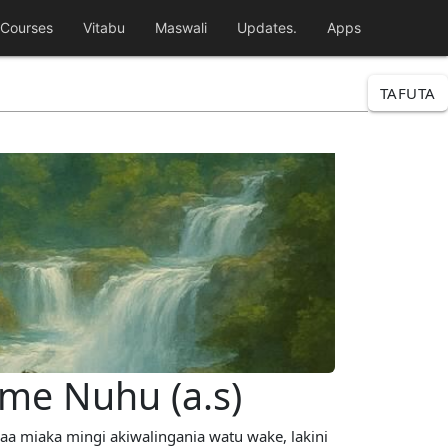
Courses
Vitabu
Maswali
Updates.
Apps
TAFUTA
me Nuhu (a.s)
aa miaka mingi akiwalingania watu wake, lakini