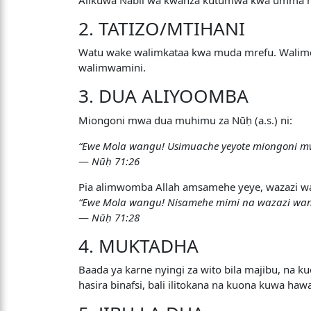
2. TATIZO/MTIHANI
Watu wake walimkataa kwa muda mrefu. Walimdhi
walimwamini.
3. DUA ALIYOOMBA
Miongoni mwa dua muhimu za Nūḥ (a.s.) ni:
“Ewe Mola wangu! Usimuache yeyote miongoni mwa
—
Nūḥ 71:26
Pia alimwomba Allah amsamehe yeye, wazazi w
“Ewe Mola wangu! Nisamehe mimi na wazazi wa
—
Nūḥ 71:28
4. MUKTADHA
Baada ya karne nyingi za wito bila majibu, na 
hasira binafsi, bali ilitokana na kuona kuwa hawa