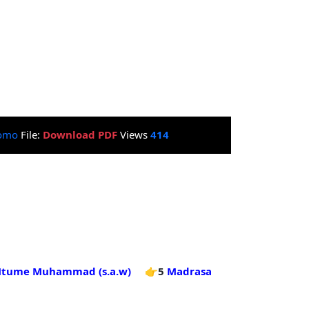
omo
File:
Download PDF
Views
414
 Mtume Muhammad (s.a.w)
👉5
Madrasa