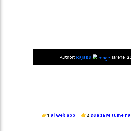
Author:
Rajabu
Tarehe:
2
👉1
ai web app
👉2
Dua za Mitume na