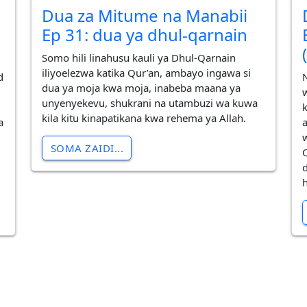
Dua za Mitume na Manabii
Ep 31: dua ya dhul-qarnain
Somo hili linahusu kauli ya Dhul-Qarnain
iliyoelezwa katika Qur’an, ambayo ingawa si
d
dua ya moja kwa moja, inabeba maana ya
unyenyekevu, shukrani na utambuzi wa kuwa
kila kitu kinapatikana kwa rehema ya Allah.
a
SOMA ZAIDI...
h