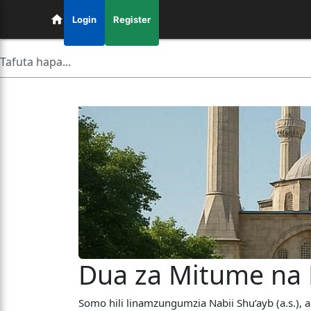
Login
Register
Dua za Mitume na M
Somo hili linamzungumzia Nabii Shu‘ayb (a.s.)