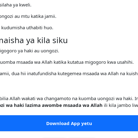
ilaha ya kweli.
ngozi au mtu katika jamii.
ia kudumisha uthabiti huo.
aisha ya kila siku
igogoro ya haki au uongozi.
 kuomba msaada wa Allah katika kutatua migogoro kwa usahihi.
amii, dua hii inatufundisha kutegemea msaada wa Allah na kuishi
mbilia Allah wakati wa changamoto na kuomba uongozi wa haki. I
ozi wa haki lazima awombe msaada wa Allah
ili kila jambo l
Download App yetu