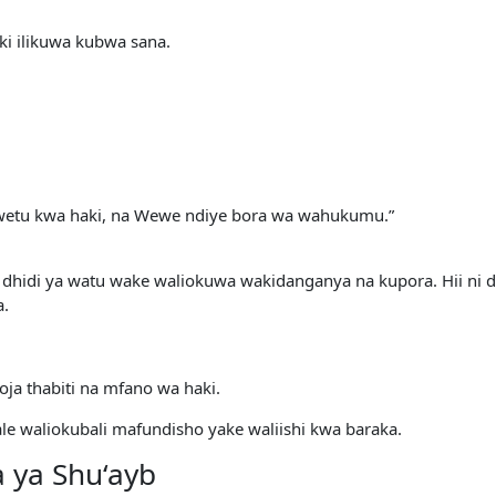
i ilikuwa kubwa sana.
 wetu kwa haki, na Wewe ndiye bora wa wahukumu.”
aki dhidi ya watu wake waliokuwa wakidanganya na kupora. Hii ni
a.
ja thabiti na mfano wa haki.
e waliokubali mafundisho yake waliishi kwa baraka.
 ya Shu‘ayb