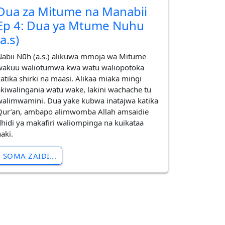
Dua za Mitume na Manabii
Ep 4: Dua ya Mtume Nuhu
(a.s)
Nabii Nūḥ (a.s.) alikuwa mmoja wa Mitume
wakuu waliotumwa kwa watu waliopotoka
katika shirki na maasi. Alikaa miaka mingi
akiwalingania watu wake, lakini wachache tu
walimwamini. Dua yake kubwa inatajwa katika
Qur’an, ambapo alimwomba Allah amsaidie
dhidi ya makafiri waliompinga na kuikataa
aki.
SOMA ZAIDI...