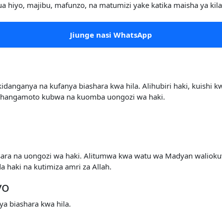
 hiyo, majibu, mafunzo, na matumizi yake katika maisha ya kila 
Jiunge nasi WhatsApp
idanganya na kufanya biashara kwa hila. Alihubiri haki, kuishi
 changamoto kubwa na kuomba uongozi wa haki.
a busara na uongozi wa haki. Alitumwa kwa watu wa Madyan walio
 haki na kutimiza amri za Allah.
yo
a biashara kwa hila.