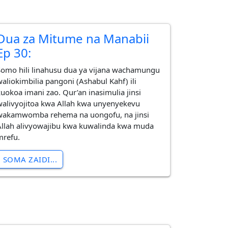
Dua za Mitume na Manabii
Ep 30:
Somo hili linahusu dua ya vijana wachamungu
waliokimbilia pangoni (Ashabul Kahf) ili
kuokoa imani zao. Qur’an inasimulia jinsi
walivyojitoa kwa Allah kwa unyenyekevu
wakamwomba rehema na uongofu, na jinsi
Allah alivyowajibu kwa kuwalinda kwa muda
mrefu.
SOMA ZAIDI...