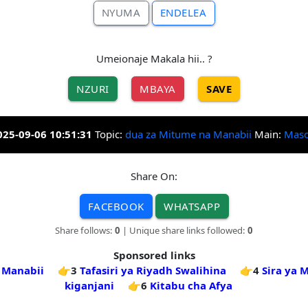
NYUMA
ENDELEA
Umeionaje Makala hii.. ?
NZURI
MBAYA
SAVE
025-09-06 10:51:31
Topic:
dua za Mitume na Manabii
Main:
Mas
Share On:
FACEBOOK
WHATSAPP
Share follows:
0
| Unique share links followed:
0
Sponsored links
 Manabii
👉3
Tafasiri ya Riyadh Swalihina
👉4
Sira ya
kiganjani
👉6
Kitabu cha Afya