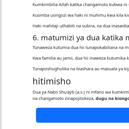
Kumkimbilia Allah katika changamoto kubwa ni s
Kuomba uongozi wa haki ni muhimu kwa kila kio
Haki inahitaji uthabiti na subira, na dua inasaid
6. matumizi ya dua katika m
Tunaweza kutumia dua hii tunapokabiliana na m
Kwa familia au jamii, dua hii inaweza kutumika
Tunaposhughulika na biashara au masuala ya kij
hitimisho
Dua ya Nabii Shu‘ayb (a.s.) ni mfano wa kumki
na changamoto zinapojitokeza,
dugu na kiong