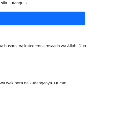
siku. utangulizi
 kwa busara, na kutegemea msaada wa Allah. Dua
kuwa wakipora na kudanganya. Qur’an