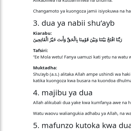
Alikabiliwa na kutoaminiwa na dhulma.
Changamoto ya kuongoza jamii isiyokuwa na hak
3. dua ya nabii shu‘ayb
Kiarabu:
رَبَّنَا افْتَحْ بَيْنَنَا وَبَيْنَ قَوْمِنَا بِالْحَقِّ وَأَنتَ خَيْرُ الْفَاتِحِينَ
Tafsiri:
“Ee Mola wetu! Fanya uamuzi kati yetu na watu
Muktadha:
Shu‘ayb (a.s.) alitaka Allah ampe ushindi wa h
katika kuongoza kwa busara na kuondoa dhulm
4. majibu ya dua
Allah alikubali dua yake kwa kumfanya awe na ho
Watu waovu waliangukia adhabu ya Allah, na wal
5. mafunzo kutoka kwa dua