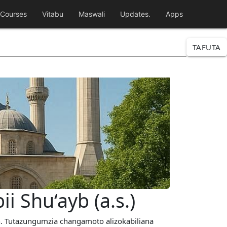
Courses
Vitabu
Maswali
Updates.
Apps
TAFUTA
i Shu‘ayb (a.s.)
n. Tutazungumzia changamoto alizokabiliana