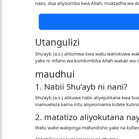
nazo, dua aliyoomba kwa Allah, muktadha wa dua
Utangulizi
Shu‘ayb (a.s.) alitumwa kwa watu waliokuwa wak
yake ni mfano wa kumkimbilia Allah wakati wa
maudhui
1. Nabii Shu‘ayb ni nani?
Shu‘ayb (a.s.) alikuwa nabii aliyejulikana kw
inamueleza kama mtu aliyesimama kidete kulinda
2. matatizo aliyokutana na
Watu wake walipinga mafundisho yake na kufany