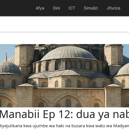
Afya
Dini
ICT
Simulizi
Jifunze
anabii Ep 12: dua ya nabi
, aliyejulikana kwa ujumbe wa haki na busara kwa watu wa Madya