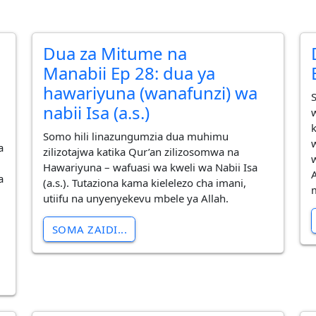
Dua za Mitume na
Manabii Ep 28: dua ya
hawariyuna (wanafunzi) wa
nabii Isa (a.s.)
Somo hili linazungumzia dua muhimu
a
zilizotajwa katika Qur’an zilizosomwa na
Hawariyuna – wafuasi wa kweli wa Nabii Isa
a
(a.s.). Tutaziona kama kielelezo cha imani,
utiifu na unyenyekevu mbele ya Allah.
SOMA ZAIDI...