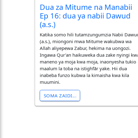
Dua za Mitume na Manabii
Ep 16: dua ya nabii Dawud
(a.s.)
Katika somo hili tutamzungumzia Nabii Dawu
(a.s.), miongoni mwa Mitume wakubwa wa
Allah aliyepewa Zabur, hekima na uongozi.
Ingawa Qur’an haikuweka dua zake nyingi kw
maneno ya moja kwa moja, inaonyesha tukio
maalum la toba na istighfār yake. Hii dua
inabeba funzo kubwa la kimaisha kwa kila
muumini.
SOMA ZAIDI...