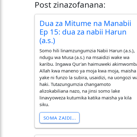
Post zinazofanana:
Dua za Mitume na Manabii
Ep 15: dua za nabii Harun
(a.s.)
Somo hili linamzungumzia Nabii Harun (a.s.),
ndugu wa Musa (a.s.) na msaidizi wake wa
karibu. Ingawa Qur’an haimuweki akimwomb
Allah kwa maneno ya moja kwa moja, maisha
yake ni funzo la subira, usaidizi, na uongozi w
haki. Tutazungumzia changamoto
alizokabiliana nazo, na jinsi somo lake
linavyoweza kutumika katika maisha ya kila
siku.
SOMA ZAIDI...