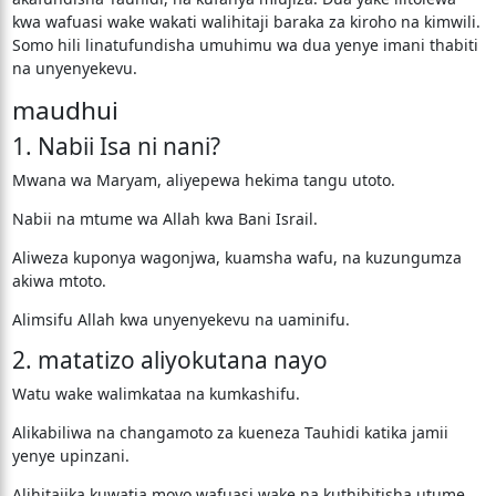
kwa wafuasi wake wakati walihitaji baraka za kiroho na kimwili.
Somo hili linatufundisha umuhimu wa dua yenye imani thabiti
na unyenyekevu.
maudhui
1. Nabii Isa ni nani?
Mwana wa Maryam, aliyepewa hekima tangu utoto.
Nabii na mtume wa Allah kwa Bani Israil.
Aliweza kuponya wagonjwa, kuamsha wafu, na kuzungumza
akiwa mtoto.
Alimsifu Allah kwa unyenyekevu na uaminifu.
2. matatizo aliyokutana nayo
Watu wake walimkataa na kumkashifu.
Alikabiliwa na changamoto za kueneza Tauhidi katika jamii
yenye upinzani.
Alihitajika kuwatia moyo wafuasi wake na kuthibitisha utume