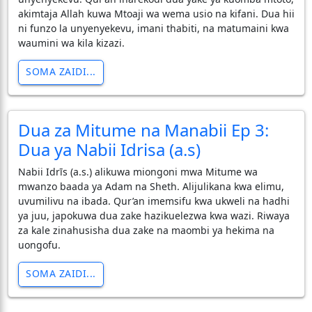
akimtaja Allah kuwa Mtoaji wa wema usio na kifani. Dua hii
ni funzo la unyenyekevu, imani thabiti, na matumaini kwa
waumini wa kila kizazi.
SOMA ZAIDI...
Dua za Mitume na Manabii Ep 3:
Dua ya Nabii Idrisa (a.s)
Nabii Idrīs (a.s.) alikuwa miongoni mwa Mitume wa
mwanzo baada ya Adam na Sheth. Alijulikana kwa elimu,
uvumilivu na ibada. Qur’an imemsifu kwa ukweli na hadhi
ya juu, japokuwa dua zake hazikuelezwa kwa wazi. Riwaya
za kale zinahusisha dua zake na maombi ya hekima na
uongofu.
SOMA ZAIDI...