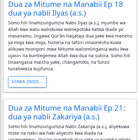
Dua za Mitume na Manabii Ep 18
dua ya nabii Ilyas (a.s.)
Somo hili linamzungumzia Nabii Ilyas (a.s.), mjumbe wa
Allah kwa watu waliokuwa wamepotoka katika ibada ya
masanamu. Ingawa Qur’an haijataja dua yake kwa maneno
ya moja kwa moja, historia na tafsiri zinaonesha kuwa
alikuwa miongoni mwa Mitume waliomlingania watu kwa
ujasiri na kumtegemea Allah kwa dua na subira. Somo hili
linaangazia maisha yake, changamoto, na funzo
tunaloweza kujifunza.
SOMA ZAIDI...
Dua za Mitume na Manabii Ep 21:
dua ya nabii Zakariya (a.s.)
Somo hili linamzungumzia Nabii Zakariya (a.s.), aliyekuwa
mzee na nabii wa haki aliyeishi kwa ibada na
unyenyekevu. Qur’an inarekodi dua yake ya kuomba mtoto,