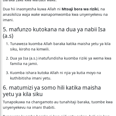
Dua hii inaonyesha kuwa Allah ni
Mtoaji bora wa riziki
, na
anasikiliza waja wake wanapomwomba kwa unyenyekevu na
imani.
5. mafunzo kutokana na dua ya nabii Isa
(a.s)
Tunaweza kuomba Allah baraka katika maisha yetu ya kila
siku, kiroho na kimwili.
Dua ya Isa (a.s.) inatufundisha kuomba riziki ya wema kwa
familia na jamii.
Kuomba ishara kutoka Allah ni njia ya kutia moyo na
kuthibitisha imani yetu.
6. matumizi ya somo hili katika maisha
yetu ya kila siku
Tunapokuwa na changamoto au tunahitaji baraka, tuombe kwa
unyenyekevu na imani thabiti.