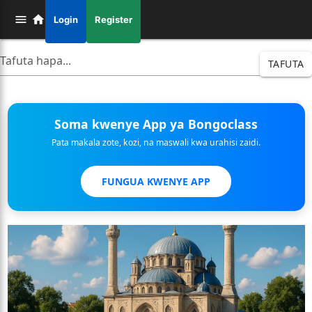
Login
Register
TAFUTA
Soma kwenye App ya Bongoclass
Pata makala zote, kozi, na maswali kwa urahisi zaidi.
FUNGUA KWENYE APP