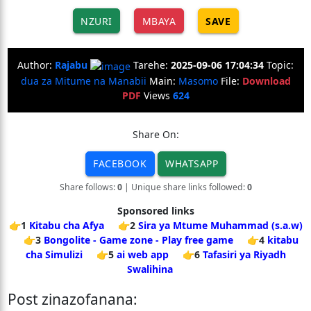
NZURI
MBAYA
SAVE
Author:
Rajabu
Tarehe:
2025-09-06 17:04:34
Topic:
dua za Mitume na Manabii
Main:
Masomo
File:
Download
PDF
Views
624
Share On:
FACEBOOK
WHATSAPP
Share follows:
0
| Unique share links followed:
0
Sponsored links
👉1
Kitabu cha Afya
👉2
Sira ya Mtume Muhammad (s.a.w)
👉3
Bongolite - Game zone - Play free game
👉4
kitabu
cha Simulizi
👉5
ai web app
👉6
Tafasiri ya Riyadh
Swalihina
Post zinazofanana: