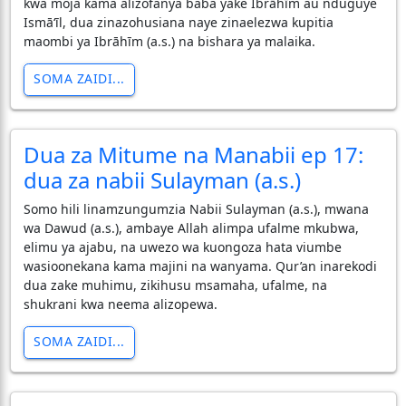
kwa moja kama alizofanya baba yake Ibrāhīm au nduguye
Ismā‘īl, dua zinazohusiana naye zinaelezwa kupitia
maombi ya Ibrāhīm (a.s.) na bishara ya malaika.
SOMA ZAIDI...
Dua za Mitume na Manabii ep 17:
dua za nabii Sulayman (a.s.)
Somo hili linamzungumzia Nabii Sulayman (a.s.), mwana
wa Dawud (a.s.), ambaye Allah alimpa ufalme mkubwa,
elimu ya ajabu, na uwezo wa kuongoza hata viumbe
wasioonekana kama majini na wanyama. Qur’an inarekodi
dua zake muhimu, zikihusu msamaha, ufalme, na
shukrani kwa neema alizopewa.
SOMA ZAIDI...