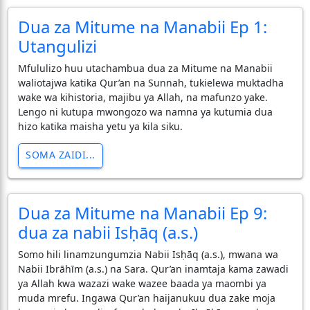
Dua za Mitume na Manabii Ep 1:
Utangulizi
Mfululizo huu utachambua dua za Mitume na Manabii
waliotajwa katika Qur’an na Sunnah, tukielewa muktadha
wake wa kihistoria, majibu ya Allah, na mafunzo yake.
Lengo ni kutupa mwongozo wa namna ya kutumia dua
hizo katika maisha yetu ya kila siku.
SOMA ZAIDI...
Dua za Mitume na Manabii Ep 9:
dua za nabii Isḥāq (a.s.)
Somo hili linamzungumzia Nabii Isḥāq (a.s.), mwana wa
Nabii Ibrāhīm (a.s.) na Sara. Qur’an inamtaja kama zawadi
ya Allah kwa wazazi wake wazee baada ya maombi ya
muda mrefu. Ingawa Qur’an haijanukuu dua zake moja