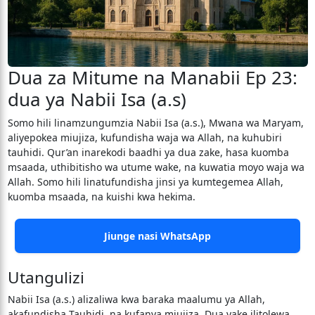
Dua za Mitume na Manabii Ep 23:
dua ya Nabii Isa (a.s)
Somo hili linamzungumzia Nabii Isa (a.s.), Mwana wa Maryam,
aliyepokea miujiza, kufundisha waja wa Allah, na kuhubiri
tauhidi. Qur’an inarekodi baadhi ya dua zake, hasa kuomba
msaada, uthibitisho wa utume wake, na kuwatia moyo waja wa
Allah. Somo hili linatufundisha jinsi ya kumtegemea Allah,
kuomba msaada, na kuishi kwa hekima.
Jiunge nasi WhatsApp
Utangulizi
Nabii Isa (a.s.) alizaliwa kwa baraka maalumu ya Allah,
akafundisha Tauhidi, na kufanya miujiza. Dua yake ilitolewa