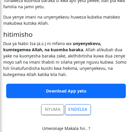
Tunaweza kuomba baraka si kwa ajili yetu pekee, bali pia kwa
familia na jamii yetu.
Dua yenye imani na unyenyekevu huweza kubeba matokeo
makubwa kutoka Allah.
hitimisho
Dua ya Nabii Isa (a.s.) ni mfano wa
unyenyekevu,
kumtegemea Allah, na kuomba baraka
. Allah alikubali dua
yake na kuonyesha baraka zake, akithibitisha kuwa dua zenye
moyo safi na imani thabiti ni silaha yenye nguvu kubwa. Somo
hili linatufundisha kuishi kwa hekima, unyenyekevu, na
kutegemea Allah katika kila hali.
Download App yetu
NYUMA
ENDELEA
Umeionaje Makala hii.. ?