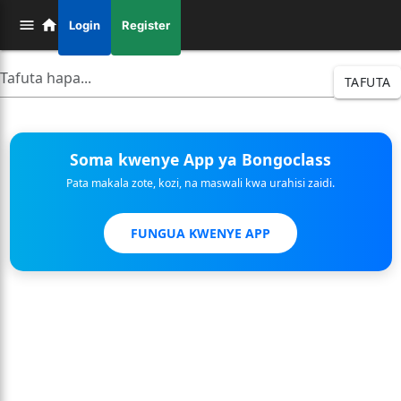
Login
Register
TAFUTA
Soma kwenye App ya Bongoclass
Pata makala zote, kozi, na maswali kwa urahisi zaidi.
FUNGUA KWENYE APP