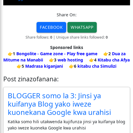
Share On:
FACEBOOK
WHATSAPP
Share follows:
0
| Unique share links followed:
0
Sponsored links
👉1
Bongolite - Game zone - Play free game
👉2
Dua za
Mitume na Manabii
👉3
web hosting
👉4
Kitabu cha Afya
👉5
Madrasa kiganjani
👉6
kitabu cha Simulizi
Post zinazofanana:
BLOGGER somo la 3: Jinsi ya
kuifanya Blog yako iweze
kuonekana Google kwa urahisi
Katika somo hili utakwenda kujifunza jinsi ya kuifanya blog
yako iweze kuoneka Google kwa urahisi