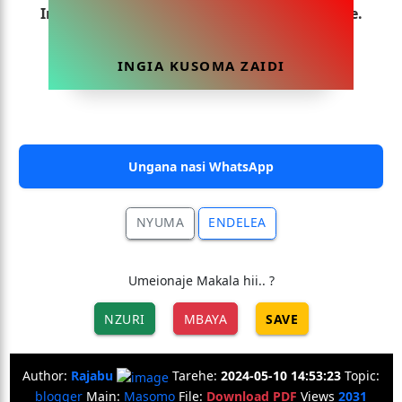
Ingia sasa ili uweze kusoma makala hii yote.
INGIA KUSOMA ZAIDI
Ungana nasi WhatsApp
NYUMA
ENDELEA
Umeionaje Makala hii.. ?
NZURI
MBAYA
SAVE
Author:
Rajabu
Tarehe:
2024-05-10 14:53:23
Topic:
blogger
Main:
Masomo
File:
Download PDF
Views
2031