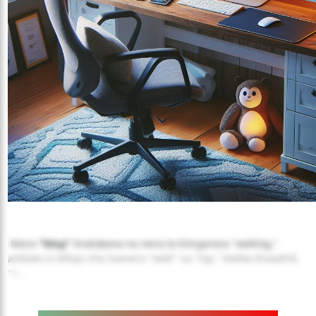
Neno
"blog"
linatokana na neno la Kiingereza "weblog,"
ambalo ni kifupi cha maneno "web" na "
log
." Katika Kiswahili,
"b...