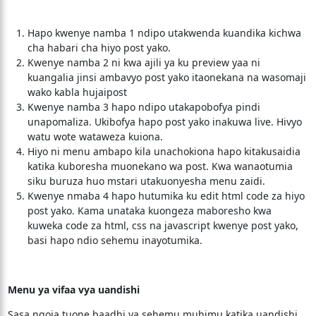
Hapo kwenye namba 1 ndipo utakwenda kuandika kichwa
cha habari cha hiyo post yako.
Kwenye namba 2 ni kwa ajili ya ku preview yaa ni
kuangalia jinsi ambavyo post yako itaonekana na wasomaji
wako kabla hujaipost
Kwenye namba 3 hapo ndipo utakapobofya pindi
unapomaliza. Ukibofya hapo post yako inakuwa live. Hivyo
watu wote wataweza kuiona.
Hiyo ni menu ambapo kila unachokiona hapo kitakusaidia
katika kuboresha muonekano wa post. Kwa wanaotumia
siku buruza huo mstari utakuonyesha menu zaidi.
Kwenye nmaba 4 hapo hutumika ku edit html code za hiyo
post yako. Kama unataka kuongeza maboresho kwa
kuweka code za html, css na javascript kwenye post yako,
basi hapo ndio sehemu inayotumika.
Menu ya vifaa vya uandishi
Sasa ngoja tuone baadhi ya sehemu muhimu katika uandishi